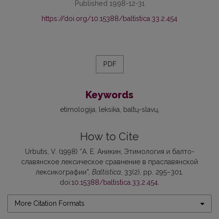
Published 1998-12-31
https://doi.org/10.15388/baltistica.33.2.454
PDF
Keywords
etimologija
leksika
baltų-slavų
How to Cite
Urbutis, V. (1998) “А. Е. Аникин, Этимология и балто-
славянское лексическое сравнение в праславянской
лексикографии”,
Baltistica
, 33(2), pp. 295–301.
doi:
10.15388/baltistica.33.2.454
.
More Citation Formats