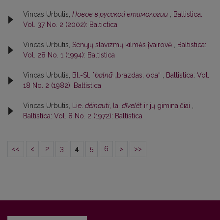
Vincas Urbutis,
Новое в русской етимологии
,
Baltistica:
Vol. 37 No. 2 (2002): Baltictica
Vincas Urbutis,
Senųjų slavizmų kilmės įvairovė
,
Baltistica:
Vol. 28 No. 1 (1994): Baltistica
Vincas Urbutis,
Bl.-Sl. *
balnā
„brazdas; oda“
,
Baltistica: Vol.
18 No. 2 (1982): Baltistica
Vincas Urbutis,
Lie.
déinauti
, la.
dĩvelêt
ir jų giminaičiai
,
Baltistica: Vol. 8 No. 2 (1972): Baltistica
<<
<
2
3
4
5
6
>
>>