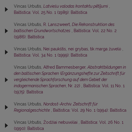
Vincas Urbutis,
Latviešu valodas kontaktu pētījumi
,
Baltistica: Vol. 25 No. 1 (1989): Baltistica
Vincas Urbutis,
R. Lanszweert,
Die Rekonstruktion des
baltischen Grundwortschatzes
,
Baltistica: Vol. 22 No. 2
(1986): Baltistica
Vincas Urbutis,
Nei paukštis, nei grybas, tik marga žuvelė
,
Baltistica: Vol. 34 No. 1 (1999): Baltistica
Vincas Urbutis,
Alfred Bammesberger,
Abstraktbildungen in
den baltischen Sprachen
(
Ergänzungshefte zur Zeitschrift für
vergleichende Sprachforschung auf dem Gebiet der
indogermanischen Sprachen
, Nr. 22)
,
Baltistica: Vol. 11 No. 1
(1975): Baltistica
Vincas Urbutis,
Nordost-Archiv. Zeitschrift für
Regionalgeschichte
,
Baltistica: Vol. 29 No. 1 (1994): Baltistica
Vincas Urbutis,
Žodžiai nebuvėliai
,
Baltistica: Vol. 26 No. 1
(1990): Baltistica