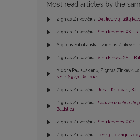
Most read articles by the sam
Zigmas Zinkevičius,
Dėl lietuvių raštų ka
Zigmas Zinkevičius,
Smulkmenos XX
,
Bal
Algirdas Sabaliauskas, Zigmas Zinkevičiu
Zigmas Zinkevičius,
Smulkmena XVII
,
Bal
Aldona Paulauskienė, Zigmas Zinkevičius
No. 1 (1977): Baltistica
Zigmas Zinkevičius,
Jonas Kruopas
,
Balt
Zigmas Zinkevičius,
Lietuvių arealinės lin
Baltistica
Zigmas Zinkevičius,
Smulkmenos XXVI
,
Zigmas Zinkevičius,
Lenkų–jotvingių žody