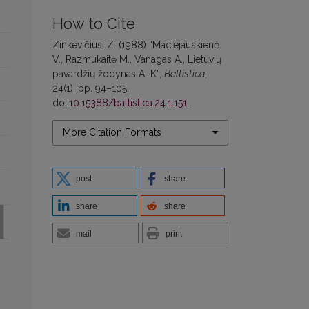
How to Cite
Zinkevičius, Z. (1988) “Maciejauskienė
V., Razmukaitė M., Vanagas A., Lietuvių
pavardžių žodynas A–K”,
Baltistica
,
24(1), pp. 94–105.
doi:
10.15388/baltistica.24.1.151
.
More Citation Formats
post
share
share
share
mail
print