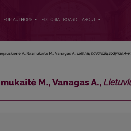
ietuvių pavardžių žodynas A–K</i>
FOR AUTHORS
EDITORIAL BOARD
ABOUT
ejauskienė V., Razmukaitė M., Vanagas A.,
Lietuvių pavardžių žodynas A–K
zmukaitė M., Vanagas A.,
Lietuvi