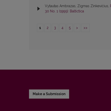
Vytautas Ambrazas, Zigmas Zinkevičius,
30 No. 1 (1995): Baltictica
1
2
3
4
5
>
>>
Make a Submission