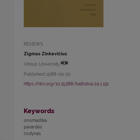
REVIEWS
Zigmas Zinkevičius
Vilnius University
Published 1988-09-30
https://doi.org/10.15388/baltistica.24.1.151
Keywords
onomastika
pavardės
žodynas