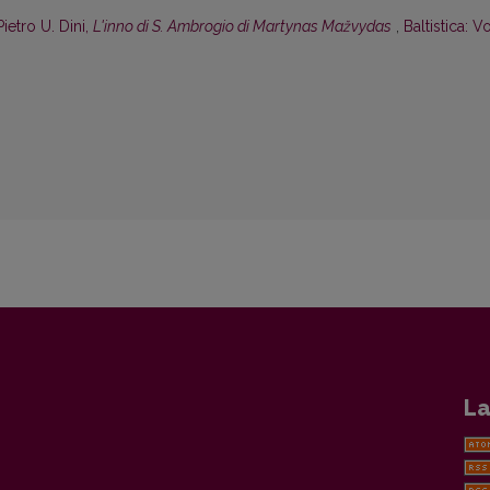
Pietro U. Dini,
L'inno di S. Ambrogio di Martynas Mažvydas
,
Baltistica: Vo
La