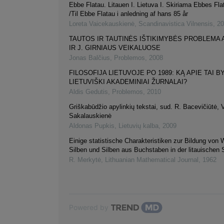
Ebbe Flatau. Litauen I. Lietuva I. Skiriama Ebbes Fla
/Til Ebbe Flatau i anledning af hans 85 år
Loreta Vaicekauskienė
,
Scandinavistica Vilnensis
,
20
TAUTOS IR TAUTINĖS IŠTIKIMYBĖS PROBLEMA 
IR J. GIRNIAUS VEIKALUOSE
Jonas Balčius
,
Problemos
,
2008
FILOSOFIJA LIETUVOJE PO 1989: KĄ APIE TAI B
LIETUVIŠKI AKADEMINIAI ŽURNALAI?
Aldis Gedutis
,
Problemos
,
2010
Griškabūdžio apylinkių tekstai, sud. R. Bacevičiūtė, 
Sakalauskienė
Aldonas Pupkis
,
Lietuvių kalba
,
2009
Einige statistische Charakteristiken zur Bildung von 
Silben und Silben aus Buchstaben in der litauischen
R. Merkytė
,
Lithuanian Mathematical Journal
,
1962
Powered by