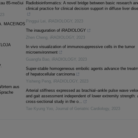
tau 85-mečiui
Radiobioinformatics: A novel bridge between basic research an
clinical practice for clinical decision support in diffuse liver di
23
Pinggui Lei
,
iRADIOLOGY
,
2023
A. MACEINOS
The inauguration of iRADIOLOGY
Zhen Cheng
,
iRADIOLOGY
,
2023
YLOJA
In vivo visualization of immunosuppressive cells in the tumor
microenvironment
Guangfa Bao
,
iRADIOLOGY
,
2023
V.
Super‐stable homogeneous embolic agents advance the treat
of hepatocellular carcinoma
Yisheng Peng
,
iRADIOLOGY
,
2023
Wörtern aus
Arterial stiffness expressed as brachial–ankle pulse wave velo
 Sprache
and gait assessment independent of lower extremity strength: 
cross-sectional study in the o...
Tae Kyung Yoo
,
Journal of Geriatric Cardiology
,
2023