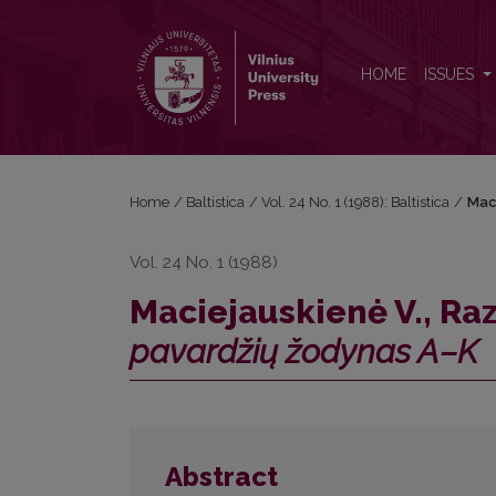
Maciejauskienė V., Razmukaitė M., Vanagas A., <i>L
HOME
ISSUES
Home
/
Baltistica
/
Vol. 24 No. 1 (1988): Baltistica
/
Maci
Vol. 24 No. 1 (1988)
Maciejauskienė V., Ra
pavardžių žodynas A–K
Abstract