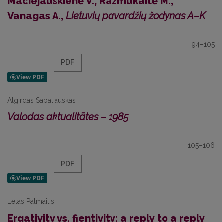
Maciejauskienė V., Razmukaitė M.,
Vanagas A.,
Lietuvių pavardžių žodynas A–K
94–105
PDF
Algirdas Sabaliauskas
Valodas aktualitātes – 1985
105–106
PDF
Letas Palmaitis
Ergativity vs. fientivity: a reply to a reply