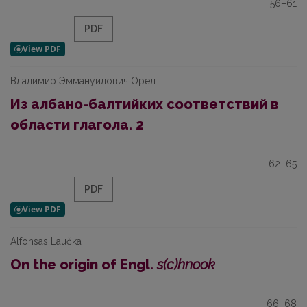
56–61
PDF
Владимир Эммануилович Орел
Из албано-балтийких соответствий в
области глагола. 2
62–65
PDF
Alfonsas Laučka
On the origin of Engl.
s(c)hnook
66–68