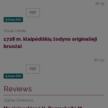
76–79
PDF
Vincas Urbutis
1728 m. klaipėdiškių žodyno originalieji
bruožai
80–93
PDF
Reviews
Zigmas Zinkevičius