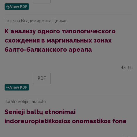
Татьяна Владимировна Цивьян
К анализу одного типологического
схождения в маргинальных зонах
балто-балканского ареала
43–55
PDF
Jūratė Sofija Laučiūtė
Senieji baltų etnonimai
indoreuropietiškosios onomastikos fone