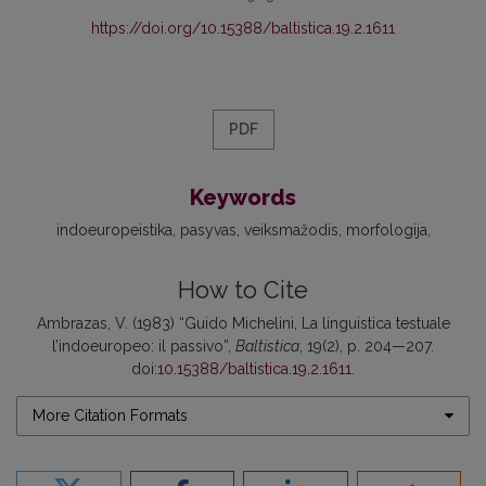
https://doi.org/10.15388/baltistica.19.2.1611
PDF
Keywords
indoeuropeistika
pasyvas
veiksmažodis
morfologija
How to Cite
Ambrazas, V. (1983) “Guido Michelini, La linguistica testuale
l’indoeuropeo: il passivo”,
Baltistica
, 19(2), p. 204—207.
doi:
10.15388/baltistica.19.2.1611
.
More Citation Formats