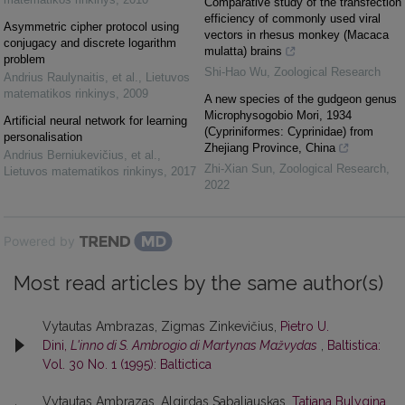
Comparative study of the transfection
efficiency of commonly used viral
Asymmetric cipher protocol using
vectors in rhesus monkey (Macaca
conjugacy and discrete logarithm
mulatta) brains
problem
Shi-Hao Wu
,
Zoological Research
Andrius Raulynaitis, et al.
,
Lietuvos
matematikos rinkinys
,
2009
A new species of the gudgeon genus
Microphysogobio Mori, 1934
Artificial neural network for learning
(Cypriniformes: Cyprinidae) from
personalisation
Zhejiang Province, China
Andrius Berniukevičius, et al.
,
Zhi-Xian Sun
,
Zoological Research
,
Lietuvos matematikos rinkinys
,
2017
2022
Powered by
Most read articles by the same author(s)
Vytautas Ambrazas, Zigmas Zinkevičius,
Pietro U.
Dini,
L'inno di S. Ambrogio di Martynas Mažvydas
,
Baltistica:
Vol. 30 No. 1 (1995): Baltictica
Vytautas Ambrazas, Algirdas Sabaliauskas,
Tatjana Bulygina