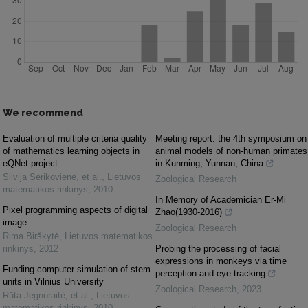
We recommend
Evaluation of multiple criteria quality
Meeting report: the 4th symposium on
of mathematics learning objects in
animal models of non-human primates
eQNet project
in Kunming, Yunnan, China
Silvija Sėrikovienė, et al.
,
Lietuvos
Zoological Research
matematikos rinkinys
,
2010
In Memory of Academician Er-Mi
Pixel programming aspects of digital
Zhao(1930-2016)
image
Zoological Research
Rima Birškytė
,
Lietuvos matematikos
rinkinys
,
2012
Probing the processing of facial
expressions in monkeys via time
Funding computer simulation of stem
perception and eye tracking
units in Vilnius University
Zoological Research
,
2023
Rūta Jegnoraitė, et al.
,
Lietuvos
matematikos rinkinys
,
2010