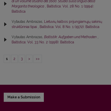
di un volume lituano del 1600. Studio sulla lingua della
Margarita theologica
,
Baltistica: Vol. 28 No. 1 (1994):
Baltistica
Vytautas Ambrazas,
Lietuvių kalbos prijungiamųjų sakinių
struktūriniai tipai
,
Baltistica: Vol. 8 No. 1 (1972): Baltistica
Vytautas Ambrazas,
Baltistik: Aufgaben und Methoden
,
Baltistica: Vol. 33 No. 2 (1998): Baltistica
1
2
3
>
>>
Make a Submission