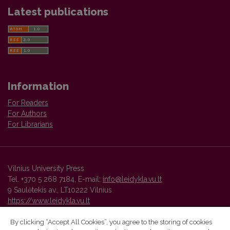
Latest publications
Information
For Readers
For Authors
For Librarians
Vilnius University Press
Tel. +370 5 268 7184, E-mail:
info@leidykla.vu.lt
9 Saulėtekis av., LT10222 Vilnius
https://www.leidykla.vu.lt
By clicking “Accept All Cookies”, you agree to the storing of cookies