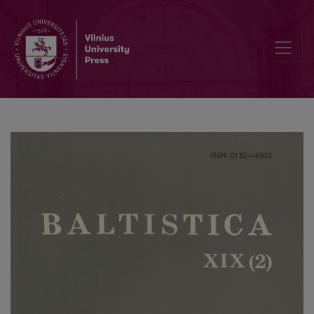
Guido Michelini, <i>La linguistica testuale l'indoeuropeo: il passivo