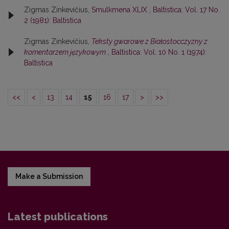
Zigmas Zinkevičius,
Smulkmena XLIX
,
Baltistica: Vol. 17 No.
2 (1981): Baltistica
Zigmas Zinkevičius,
Teksty gwarowe z Białostocczyzny z
komentarzem językowym
,
Baltistica: Vol. 10 No. 1 (1974):
Baltistica
<<
<
13
14
15
16
17
>
>>
Make a Submission
Latest publications