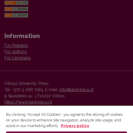
Information
For Readers
For Authors
For Librarians
Vilnius University Press
Tel. +370 5 268 7184, E-mail:
info@leidykla.vu.lt
9 Saulėtekis av., LT10222 Vilnius
https://www.leidykla.vu.lt
By clicking “Accept All Cookies”, you agree to the storing of cookies
on your device to enhance site navigation, analyze site usage, and
Vilnius University Press platform and metadata are distributed by
assist in our marketing efforts.
Privacy policy
Creative Commons International License
.