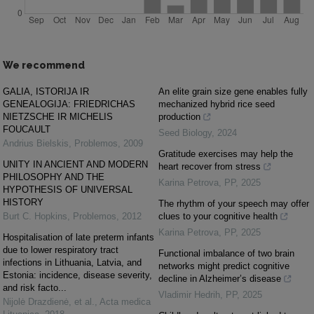
We recommend
GALIA, ISTORIJA IR
An elite grain size gene enables fully
GENEALOGIJA: FRIEDRICHAS
mechanized hybrid rice seed
NIETZSCHE IR MICHELIS
production
FOUCAULT
Seed Biology
,
2024
Andrius Bielskis
,
Problemos
,
2009
Gratitude exercises may help the
UNITY IN ANCIENT AND MODERN
heart recover from stress
PHILOSOPHY AND THE
Karina Petrova
,
PP
,
2025
HYPOTHESIS OF UNIVERSAL
HISTORY
The rhythm of your speech may offer
Burt C. Hopkins
,
Problemos
,
2012
clues to your cognitive health
Karina Petrova
,
PP
,
2025
Hospitalisation of late preterm infants
due to lower respiratory tract
Functional imbalance of two brain
infections in Lithuania, Latvia, and
networks might predict cognitive
Estonia: incidence, disease severity,
decline in Alzheimer’s disease
and risk facto...
Vladimir Hedrih
,
PP
,
2025
Nijolė Drazdienė, et al.
,
Acta medica