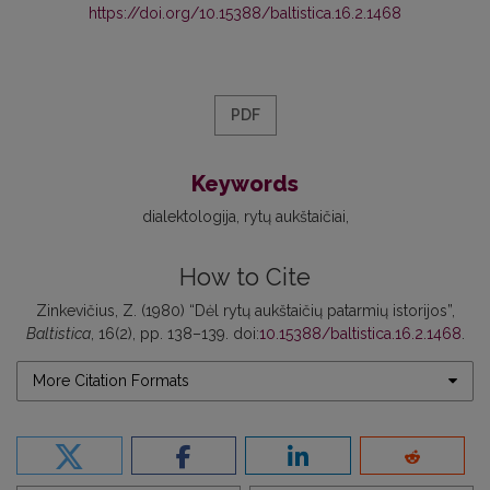
https://doi.org/10.15388/baltistica.16.2.1468
PDF
Keywords
dialektologija
rytų aukštaičiai
How to Cite
Zinkevičius, Z. (1980) “Dėl rytų aukštaičių patarmių istorijos”,
Baltistica
, 16(2), pp. 138–139. doi:
10.15388/baltistica.16.2.1468
.
More Citation Formats