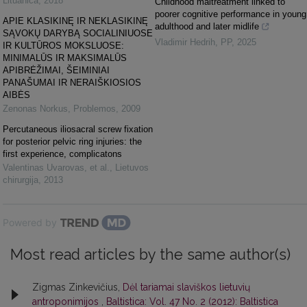
Lituanica
,
2018
Childhood maltreatment linked to
poorer cognitive performance in young
APIE KLASIKINĘ IR NEKLASIKINĘ
adulthood and later midlife
SĄVOKŲ DARYBĄ SOCIALINIUOSE
Vladimir Hedrih
,
PP
,
2025
IR KULTŪROS MOKSLUOSE:
MINIMALŪS IR MAKSIMALŪS
APIBRĖŽIMAI, ŠEIMINIAI
PANAŠUMAI IR NERAIŠKIOSIOS
AIBĖS
Zenonas Norkus
,
Problemos
,
2009
Percutaneous iliosacral screw fixation
for posterior pelvic ring injuries: the
first experience, complicatons
Valentinas Uvarovas, et al.
,
Lietuvos
chirurgija
,
2013
Powered by
Most read articles by the same author(s)
Zigmas Zinkevičius,
Dėl tariamai slaviškos lietuvių
antroponimijos
,
Baltistica: Vol. 47 No. 2 (2012): Baltistica