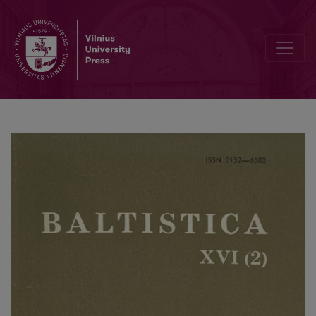
Dėl rytų aukštaičių patarmių istorijos