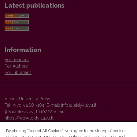
Latest publications
Information
For Readers
For Authors
For Librarians
Vilnius University Press
Tel. +370 5 268 7184, E-mail:
info@leidykla.vu.lt
9 Saulėtekis av., LT10222 Vilnius
https://www.leidykla.vu.lt
By clicking “Accept All Cookies”, you agree to the storing of cookies
on your device to enhance site navigation, analyze site usage, and