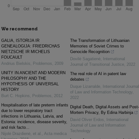
We recommend
GALIA, ISTORIJA IR
The Transformation of Lithuanian
GENEALOGIJA: FRIEDRICHAS
Memories of Soviet Crimes to
NIETZSCHE IR MICHELIS
Genocide Recognition
FOUCAULT
Dovilė Sagatienė
,
International
Andrius Bielskis
,
Problemos
,
2009
Journal of Transitional Justice
,
2022
UNITY IN ANCIENT AND MODERN
The real role of AI in patent law
PHILOSOPHY AND THE
debates
HYPOTHESIS OF UNIVERSAL
Duque Lizarralde
,
International Journal
HISTORY
of Law and Information Technology
,
Burt C. Hopkins
,
Problemos
,
2012
2022
Hospitalisation of late preterm infants
Digital Death, Digital Assets and Post-
due to lower respiratory tract
Mortem Privacy, By Edina Harbinja
infections in Lithuania, Latvia, and
David Oliver Erdos
,
International
Estonia: incidence, disease severity,
Journal of Law and Information
and risk facto...
Technology
Nijolė Drazdienė, et al.
,
Acta medica