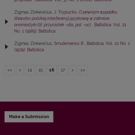
Zigmas Zinkevičius,
J. Trypućko,
O pewnym wypadku
litewsko-polskiej interferencji językowej w zakresie
onomastyki (lit. przyrostek
-utis
, pol.
-uć
)
,
Baltistica: Vol. 21
No. 1 (1985): Baltistica
Zigmas Zinkevičius,
Smulkmenos III
,
Baltistica: Vol. 10 No. 1
(1974): Baltistica
<<
<
14
15
16
17
>
>>
Make a Submission