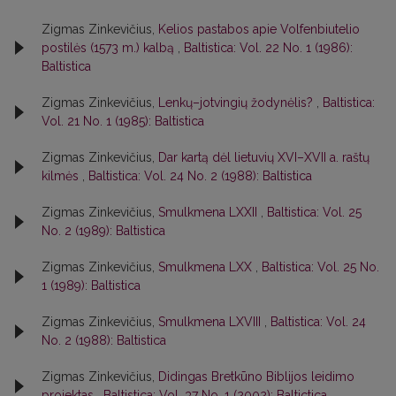
Zigmas Zinkevičius,
Kelios pastabos apie Volfenbiutelio
postilės (1573 m.) kalbą
,
Baltistica: Vol. 22 No. 1 (1986):
Baltistica
Zigmas Zinkevičius,
Lenkų–jotvingių žodynėlis?
,
Baltistica:
Vol. 21 No. 1 (1985): Baltistica
Zigmas Zinkevičius,
Dar kartą dėl lietuvių XVI–XVII a. raštų
kilmės
,
Baltistica: Vol. 24 No. 2 (1988): Baltistica
Zigmas Zinkevičius,
Smulkmena LXXII
,
Baltistica: Vol. 25
No. 2 (1989): Baltistica
Zigmas Zinkevičius,
Smulkmena LXX
,
Baltistica: Vol. 25 No.
1 (1989): Baltistica
Zigmas Zinkevičius,
Smulkmena LXVIII
,
Baltistica: Vol. 24
No. 2 (1988): Baltistica
Zigmas Zinkevičius,
Didingas Bretkūno Biblijos leidimo
projektas
,
Baltistica: Vol. 37 No. 1 (2002): Baltictica