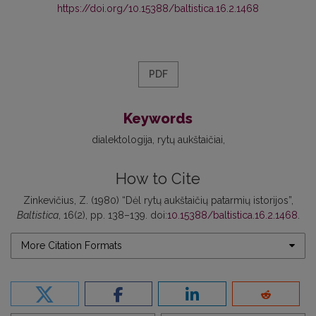
https://doi.org/10.15388/baltistica.16.2.1468
PDF
Keywords
dialektologija
rytų aukštaičiai
How to Cite
Zinkevičius, Z. (1980) “Dėl rytų aukštaičių patarmių istorijos”,
Baltistica
, 16(2), pp. 138–139. doi:
10.15388/baltistica.16.2.1468
.
More Citation Formats