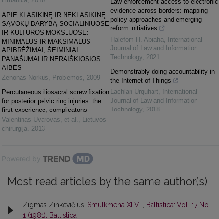
Lituanica
,
2018
Law enforcement access to electronic
evidence across borders: mapping
APIE KLASIKINĘ IR NEKLASIKINĘ
policy approaches and emerging
SĄVOKŲ DARYBĄ SOCIALINIUOSE
reform initiatives
IR KULTŪROS MOKSLUOSE:
Halefom H. Abraha
,
International
MINIMALŪS IR MAKSIMALŪS
Journal of Law and Information
APIBRĖŽIMAI, ŠEIMINIAI
Technology
,
2021
PANAŠUMAI IR NERAIŠKIOSIOS
AIBĖS
Demonstrably doing accountability in
Zenonas Norkus
,
Problemos
,
2009
the Internet of Things
Lachlan Urquhart
,
International
Percutaneous iliosacral screw fixation
Journal of Law and Information
for posterior pelvic ring injuries: the
Technology
,
2018
first experience, complicatons
Valentinas Uvarovas, et al.
,
Lietuvos
chirurgija
,
2013
Powered by
Most read articles by the same author(s)
Zigmas Zinkevičius,
Smulkmena XLVI
,
Baltistica: Vol. 17 No.
1 (1981): Baltistica