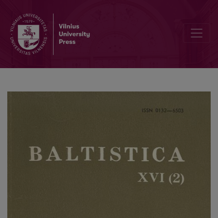
Dėl rytų aukštaičių patarmių istorijos