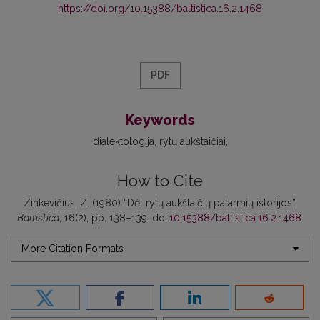
https://doi.org/10.15388/baltistica.16.2.1468
PDF
Keywords
dialektologija
rytų aukštaičiai
How to Cite
Zinkevičius, Z. (1980) “Dėl rytų aukštaičių patarmių istorijos”,
Baltistica
, 16(2), pp. 138–139. doi:
10.15388/baltistica.16.2.1468
.
More Citation Formats