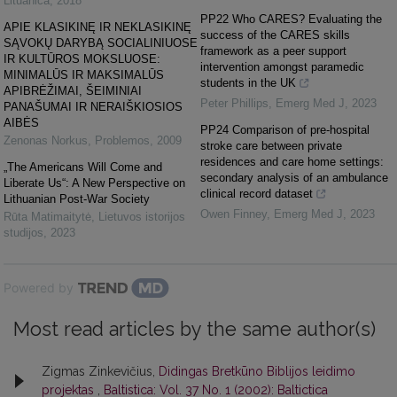
Lituanica
,
2018
PP22 Who CARES? Evaluating the
APIE KLASIKINĘ IR NEKLASIKINĘ
success of the CARES skills
SĄVOKŲ DARYBĄ SOCIALINIUOSE
framework as a peer support
IR KULTŪROS MOKSLUOSE:
intervention amongst paramedic
MINIMALŪS IR MAKSIMALŪS
students in the UK
APIBRĖŽIMAI, ŠEIMINIAI
Peter Phillips
,
Emerg Med J
,
2023
PANAŠUMAI IR NERAIŠKIOSIOS
AIBĖS
PP24 Comparison of pre-hospital
Zenonas Norkus
,
Problemos
,
2009
stroke care between private
residences and care home settings:
„The Americans Will Come and
secondary analysis of an ambulance
Liberate Us“: A New Perspective on
clinical record dataset
Lithuanian Post-War Society
Owen Finney
,
Emerg Med J
,
2023
Rūta Matimaitytė
,
Lietuvos istorijos
studijos
,
2023
Powered by
Most read articles by the same author(s)
Zigmas Zinkevičius,
Didingas Bretkūno Biblijos leidimo
projektas
,
Baltistica: Vol. 37 No. 1 (2002): Baltictica