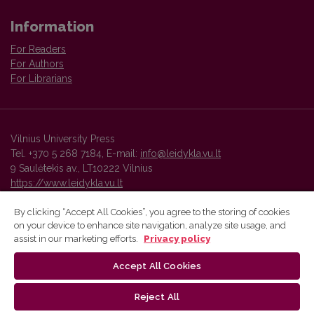
Information
For Readers
For Authors
For Librarians
Vilnius University Press
Tel. +370 5 268 7184, E-mail:
info@leidykla.vu.lt
9 Saulėtekis av., LT10222 Vilnius
https://www.leidykla.vu.lt
By clicking “Accept All Cookies”, you agree to the storing of cookies
on your device to enhance site navigation, analyze site usage, and
Vilnius University Press platform and metadata are distributed by
assist in our marketing efforts.
Privacy policy
Creative Commons International License
.
Accept All Cookies
Reject All