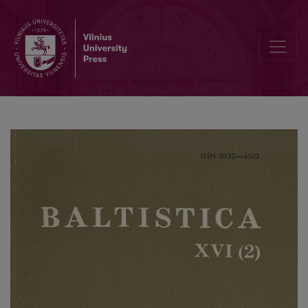
Dėl rytų aukštaičių patarmių istorijos