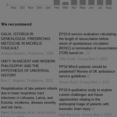
We recommend
GALIA, ISTORIJA IR
EP10 A service evaluation calculating
GENEALOGIJA: FRIEDRICHAS
the length of resuscitation before
NIETZSCHE IR MICHELIS
return of spontaneous circulation
FOUCAULT
(ROSC) or termination of resuscitation
(TOR) based on...
Andrius Bielskis
,
Problemos
,
2009
Ollie Zorab
,
Emerg Med J
,
2023
UNITY IN ANCIENT AND MODERN
PHILOSOPHY AND THE
PP34 Which patients should be
HYPOTHESIS OF UNIVERSAL
prealerted? Review of UK ambulance
HISTORY
service guidelines
Burt C. Hopkins
,
Problemos
,
2012
Aimee Boyd
,
Emerg Med J
,
2023
Hospitalisation of late preterm infants
PP19 A qualitative study to explore
due to lower respiratory tract
current challenges and future
infections in Lithuania, Latvia, and
opportunities relating to the
Estonia: incidence, disease severity,
prehospital triage of patients with
and risk facto...
traumatic brain injury
Nijolė Drazdienė, et al.
,
Acta medica
Naif Alqurashi
,
Emerg Med J
,
2023