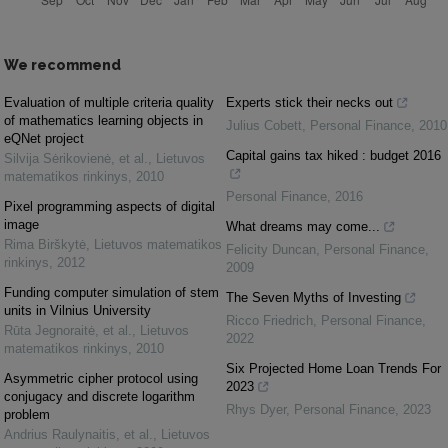
We recommend
Evaluation of multiple criteria quality
Experts stick their necks out
of mathematics learning objects in
Julius Cobett
,
Personal Finance
,
2010
eQNet project
Capital gains tax hiked : budget 2016
Silvija Sėrikovienė, et al.
,
Lietuvos
matematikos rinkinys
,
2010
Personal Finance
,
2016
Pixel programming aspects of digital
image
What dreams may come...
Rima Birškytė
,
Lietuvos matematikos
Felicity Duncan
,
Personal Finance
,
rinkinys
,
2012
2009
Funding computer simulation of stem
The Seven Myths of Investing
units in Vilnius University
Ricco Friedrich
,
Personal Finance
,
Rūta Jegnoraitė, et al.
,
Lietuvos
2022
matematikos rinkinys
,
2010
Six Projected Home Loan Trends For
Asymmetric cipher protocol using
2023
conjugacy and discrete logarithm
Rhys Dyer
,
Personal Finance
,
2023
problem
Andrius Raulynaitis, et al.
,
Lietuvos