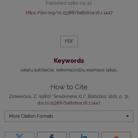
Published 1980-09-30
https://doi.org/10.15388/baltistica.16.1.1447
PDF
Keywords
vakarų aukštaičiai
veiksmažodžių esamasis laikas
How to Cite
Zinkevičius, Z. (1980) “Smulkmena XLI”,
Baltistica
, 16(1), p. 31.
doi:
10.15388/baltistica.16.1.1447
.
More Citation Formats