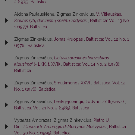
2 (1975): Baltistica
Aldona Paulauskienė, Zigmas Zinkevičius,
V. Vitkauskas,
Šiaurės rytų dūnininkų šnektų žodynas
,
Baltistica: Vol. 13 No.
1 (1977): Baltistica
Zigmas Zinkevičius,
Jonas Kruopas
,
Baltistica: Vol. 12 No. 1
(1976): Baltistica
Zigmas Zinkevičius,
Lietuvių arealinės lingvistikos
klausimai
(= LKK, t. XVII)
,
Baltistica: Vol. 14 No. 2 (1978):
Baltistica
Zigmas Zinkevičius,
Smulkmenos XXVI
,
Baltistica: Vol. 12
No. 1 (1976): Baltistica
Zigmas Zinkevičius,
Lenkų–jotvingių žodynėlis? (tęsinys)
,
Baltistica: Vol. 21 No. 2 (1985): Baltistica
Vytautas Ambrazas, Zigmas Zinkevičius,
Pietro U.
Dini,
L'inno di S. Ambrogio di Martynas Mažvydas
,
Baltistica:
Vol. 30 No. 1 (1995): Baltictica