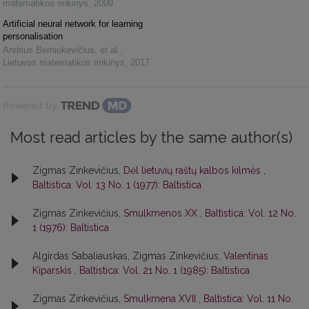
matematikos rinkinys
,
2009
Artificial neural network for learning
personalisation
Andrius Berniukevičius, et al.
,
Lietuvos matematikos rinkinys
,
2017
Powered by
Most read articles by the same author(s)
Zigmas Zinkevičius,
Dėl lietuvių raštų kalbos kilmės
,
Baltistica: Vol. 13 No. 1 (1977): Baltistica
Zigmas Zinkevičius,
Smulkmenos XX
,
Baltistica: Vol. 12 No.
1 (1976): Baltistica
Algirdas Sabaliauskas, Zigmas Zinkevičius,
Valentinas
Kiparskis
,
Baltistica: Vol. 21 No. 1 (1985): Baltistica
Zigmas Zinkevičius,
Smulkmena XVII
,
Baltistica: Vol. 11 No.