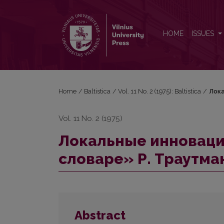
Локальные инновации в «Балто-славянском слов
HOME
ISSUES
Home
/
Baltistica
/
Vol. 11 No. 2 (1975): Baltistica
/
Лока
Vol. 11 No. 2 (1975)
Локальные инноваци
словаре» Р. Траутма
Abstract