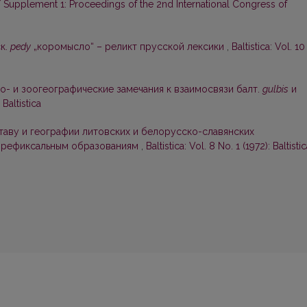
ca / Supplement 1: Proceedings of the 2nd International Congress of
к.
pedy
„коромысло“ – реликт прусской лексики
,
Baltistica: Vol. 10
о- и зоогеографические замечания к взаимосвязи балт.
gulbis
и
 Baltistica
таву и географии литовских и белорусско-славянских
 префиксальным образованиям
,
Baltistica: Vol. 8 No. 1 (1972): Baltisti