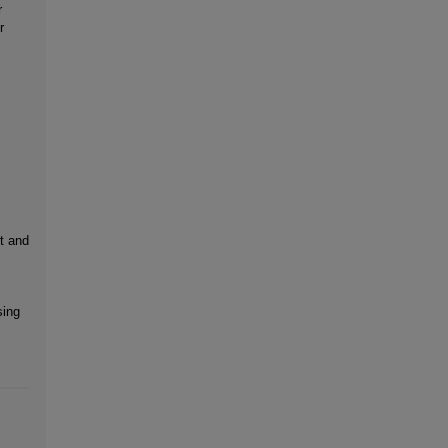
r
r
:
t and
sing