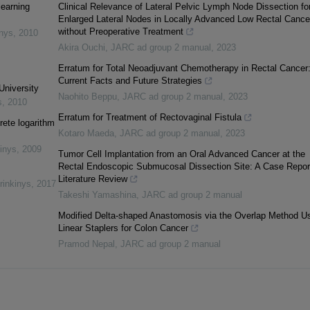
learning
Clinical Relevance of Lateral Pelvic Lymph Node Dissection fo
Enlarged Lateral Nodes in Locally Advanced Low Rectal Cance
without Preoperative Treatment
inys
,
2010
Akira Ouchi
,
JARC ad group 2 manual
,
2023
Erratum for Total Neoadjuvant Chemotherapy in Rectal Cancer
Current Facts and Future Strategies
University
Naohito Beppu
,
JARC ad group 2 manual
,
2023
s
,
2010
Erratum for Treatment of Rectovaginal Fistula
rete logarithm
Kotaro Maeda
,
JARC ad group 2 manual
,
2023
inys
,
2009
Tumor Cell Implantation from an Oral Advanced Cancer at the
Rectal Endoscopic Submucosal Dissection Site: A Case Repor
Literature Review
rinkinys
,
2017
Takeshi Yamashina
,
JARC ad group 2 manual
Modified Delta-shaped Anastomosis via the Overlap Method U
Linear Staplers for Colon Cancer
Pramod Nepal
,
JARC ad group 2 manual