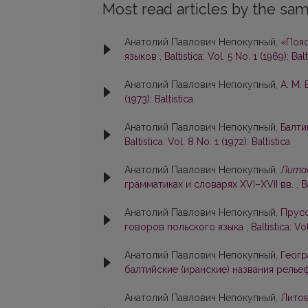
Most read articles by the sam
Анатолий Павлович Непокупный,
«Пояс
языков
,
Baltistica: Vol. 5 No. 1 (1969): Balt
Анатолий Павлович Непокупный,
А. М.
(1973): Baltistica
Анатолий Павлович Непокупный,
Балти
Baltistica: Vol. 8 No. 1 (1972): Baltistica
Анатолий Павлович Непокупный,
Лита
грамматиках и словарях XVI–XVII вв.
,
B
Анатолий Павлович Непокупный,
Прусс
говоров польского языка
,
Baltistica: Vo
Анатолий Павлович Непокупный,
Геогр
балтийские (иранские) названия рель
Анатолий Павлович Непокупный,
Литов