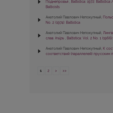
Поднепровья
,
Baltistica: 1972: Baltisti
Balticists
Анатолий Павлович Непокупный,
Польс
No. 2 (1974): Baltistica
Анатолий Павлович Непокупный,
Лингв
слав.
kъlpь
,
Baltistica: Vol. 2 No. 1 (1966):
Анатолий Павлович Непокупный,
К сос
соответствий (параллелей) прусским
1
2
>
>>