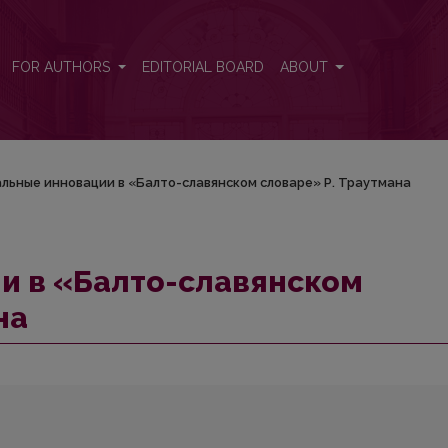
аре» Р. Траутмана
FOR AUTHORS
EDITORIAL BOARD
ABOUT
льные инновации в «Балто-славянском словаре» Р. Траутмана
и в «Балто-славянском
на