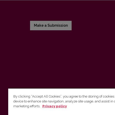
Make a Submission
By clicking “Accept All Cookies”, you agree to the storing of cookies
device to enhance site navigation, analyze site usage, and assist in 
Vilnius University Press
marketing efforts.
Privacy policy
Tel. +370 5 268 7184, E-mail:
info@leidykla.vu.lt