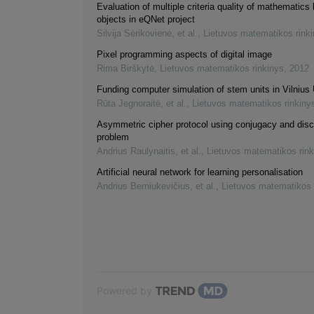
Evaluation of multiple criteria quality of mathematics 
objects in eQNet project
Silvija Sėrikovienė, et al.
,
Lietuvos matematikos rink
Pixel programming aspects of digital image
Rima Birškytė
,
Lietuvos matematikos rinkinys
,
2012
Funding computer simulation of stem units in Vilnius 
Rūta Jegnoraitė, et al.
,
Lietuvos matematikos rinkiny
Asymmetric cipher protocol using conjugacy and disc
problem
Andrius Raulynaitis, et al.
,
Lietuvos matematikos rink
Artificial neural network for learning personalisation
Andrius Berniukevičius, et al.
,
Lietuvos matematikos 
Powered by