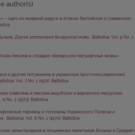
e author(s)
» – одно из названий радуги в атласах балтийских и славянских
istica
 Булыка,
Даунія запазычанні беларускай мовы
,
Baltistica: Vol. 9 No. 1
йская лексика в словаре «Беларускія геаграфічныя назвы»
,
вия
и другие литуанизмы в украинских (восточнославянских)
altistica: Vol. 7 No. 1 (1971): Baltistica
кие славизмы и лексика кашубских и варминско-мазурских
l. 9 No. 2 (1973): Baltistica
афические термины и топонимы Украинского Полесья и
ефа
,
Baltistica: Vol. 6 No. 1 (1970): Baltistica
ские заимствования в письменных памятниках Волыни и Среднег