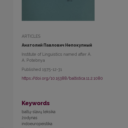
ARTICLES
Анатолий Павлович Непокупный
Institute of Linguistics named after A.
A. Potebnya
Published 1975-12-31
https://doi.org/10.15388/baltistica.11.2.1080
Keywords
baltų-slavų leksika
žodynas
indoeuropeistika