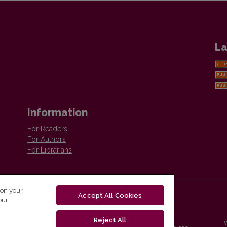
La
Information
For Readers
For Authors
For Librarians
 on your
Accept All Cookies
our
Reject All