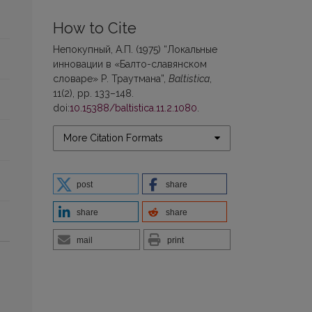
How to Cite
Непокупный, А.П. (1975) “Локальные
инновации в «Балто-славянском
словаре» Р. Траутмана”,
Baltistica
,
11(2), pp. 133–148.
doi:
10.15388/baltistica.11.2.1080
.
More Citation Formats
post
share
share
share
mail
print