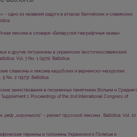
» – одно из названий радуги в атласах балтийских и славянских
istica
йская лексика в словаре «Беларускія геаграфічныя назвы»
,
вия
и другие литуанизмы в украинских (восточнославянских)
altistica: Vol. 7 No. 1 (1971): Baltistica
кие славизмы и лексика кашубских и варминско-мазурских
l. 9 No. 2 (1973): Baltistica
ские заимствования в письменных памятниках Волыни и Среднег
ca / Supplement 1: Proceedings of the 2nd International Congress of
к.
pedy
„коромысло“ – реликт прусской лексики
,
Baltistica: Vol. 10
афические термины и топонимы Украинского Полесья и