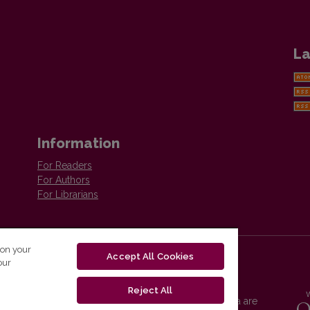
La
Information
For Readers
For Authors
For Librarians
 on your
Accept All Cookies
our
Reject All
Vilnius University Press platform and metadata are