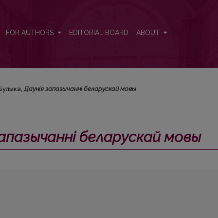
мовы</i>
FOR AUTHORS
EDITORIAL BOARD
ABOUT
 Булыка,
Даунія запазычанні беларускай мовы
запазычанні беларускай мовы