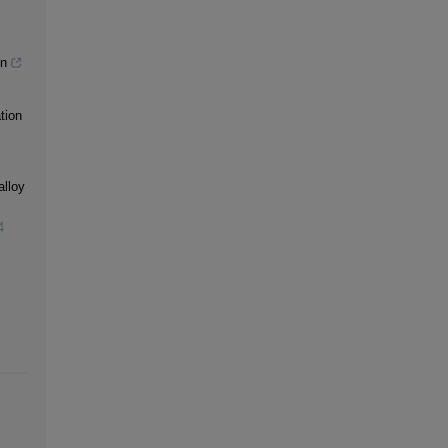
gn
tion
alloy
4