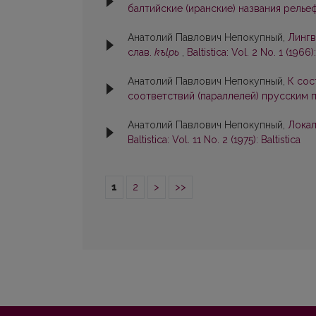
балтийские (иранские) названия рель
Анатолий Павлович Непокупный,
Лингв
слав.
kъlpь
,
Baltistica: Vol. 2 No. 1 (1966):
Анатолий Павлович Непокупный,
К сос
соответствий (параллелей) прусским
Анатолий Павлович Непокупный,
Локал
Baltistica: Vol. 11 No. 2 (1975): Baltistica
1
2
>
>>