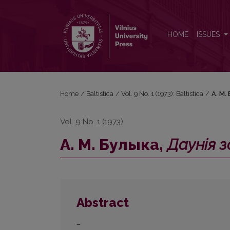
А. М. Булыка, <i>Даунія запазычанні беларускай 
HOME
ISSUES
Home
/
Baltistica
/
Vol. 9 No. 1 (1973): Baltistica
/
А. М.
Vol. 9 No. 1 (1973)
А. М. Булыка,
Даунія 
Abstract
–