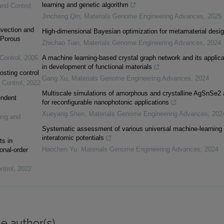
learning and genetic algorithm
and Control
,
Jincheng Qin
,
Materials Genome Engineering Advances
,
2025
vection and
High-dimensional Bayesian optimization for metamaterial desi
 Porous
Zhichao Tian
,
Materials Genome Engineering Advances
,
2024
Control
,
2006
A machine learning-based crystal graph network and its applica
in development of functional materials
osting control
Gang Xu
,
Materials Genome Engineering Advances
,
2024
 Control
,
2022
Multiscale simulations of amorphous and crystalline AgSnSe2 
endent
for reconfigurable nanophotonic applications
Xueyang Shen
,
Materials Genome Engineering Advances
,
202
ing and
Systematic assessment of various universal machine-learning
interatomic potentials
ts in
Haochen Yu
,
Materials Genome Engineering Advances
,
2024
onal-order
ntrol
,
2022
e author(s)