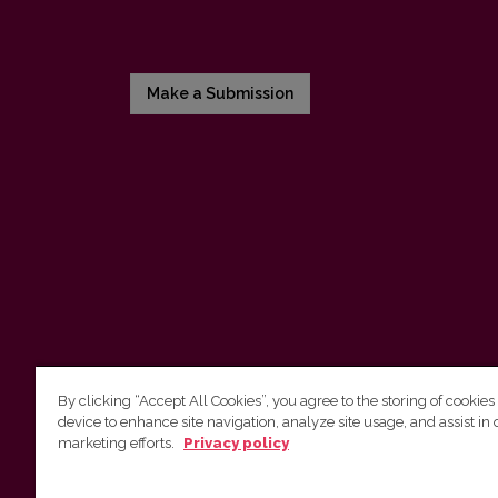
Make a Submission
By clicking “Accept All Cookies”, you agree to the storing of cookies
device to enhance site navigation, analyze site usage, and assist in 
Vilnius University Press
marketing efforts.
Privacy policy
Tel. +370 5 268 7184, E-mail:
info@leidykla.vu.lt
9 Saulėtekis av., LT10222 Vilnius