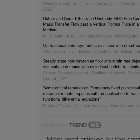
Weiying Shang, et al.
,
Nonlinear Analysis: Modelling 
2023
Dufour and Soret Effects on Unsteady MHD Free Con
Mass Transfer Flow past a Vertical Porous Plate in a
Medium
M. S. Alam, et al.
,
Nonlinear Analysis: Modelling and 
On fractional-order symmetric oscillator with offset-bo
Changjin Xu, et al.
,
Nonlinear Analysis: Modelling and
Steady state non-Newtonian flow with strain rate dep
viscosity in domains with cylindrical outlets to infinity
Grigory Panasenko, et al.
,
Nonlinear Analysis: Modell
Control
,
2021
Some critical remarks on “Some new fixed point resul
rectangular metric spaces with an application to fracti
functional differential equations”
Mudasir Younis
,
Nonlinear Analysis: Modelling and Co
Powered by
Most read articles by the sam