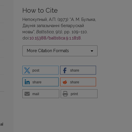
How to Cite
Непокупный, А.П. (1973) “А. М. Булыка,
Даунія запазычанні беларускай
мовы”,
Baltistica
, 9(1), pp. 109–110.
doi:
10.15388/baltistica.9.1.1818
.
More Citation Formats
post
share
share
share
mail
print
al