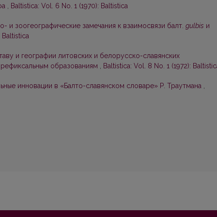
ефа
,
Baltistica: Vol. 6 No. 1 (1970): Baltistica
о- и зоогеографические замечания к взаимосвязи балт.
gulbis
и
 Baltistica
таву и географии литовских и белорусско-славянских
 префиксальным образованиям
,
Baltistica: Vol. 8 No. 1 (1972): Baltisti
ьные инновации в «Балто-славянском словаре» Р. Траутмана
,