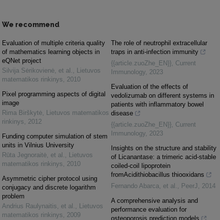
We recommend
Evaluation of multiple criteria quality
The role of neutrophil extracellular
of mathematics learning objects in
traps in anti-infection immunity
eQNet project
{{article.zuoZhe_EN}}
,
Current
Silvija Sėrikovienė, et al.
,
Lietuvos
Immunology
,
2023
matematikos rinkinys
,
2010
Evaluation of the effects of
Pixel programming aspects of digital
vedolizumab on different systems in
image
patients with inflammatory bowel
Rima Birškytė
,
Lietuvos matematikos
disease
rinkinys
,
2012
{{article.zuoZhe_EN}}
,
Current
Immunology
,
2023
Funding computer simulation of stem
units in Vilnius University
Insights on the structure and stability
Rūta Jegnoraitė, et al.
,
Lietuvos
of Licanantase: a trimeric acid-stable
matematikos rinkinys
,
2010
coiled-coil lipoprotein
fromAcidithiobacillus thiooxidans
Asymmetric cipher protocol using
Fernando Abarca, et al.
,
PeerJ
,
2014
conjugacy and discrete logarithm
problem
A comprehensive analysis and
Andrius Raulynaitis, et al.
,
Lietuvos
performance evaluation for
matematikos rinkinys
,
2009
osteoporosis prediction models