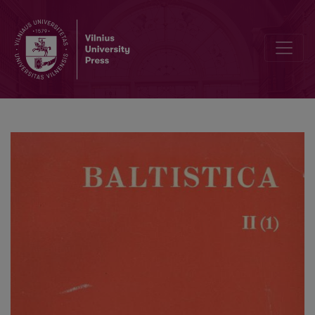
Лингво- и зоогеографические замечания к взаимосвязи балт. <i>g