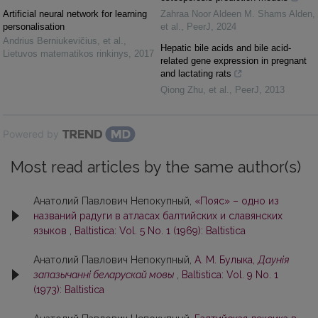
Artificial neural network for learning
Zahraa Noor Aldeen M. Shams Alden,
personalisation
et al.
,
PeerJ
,
2024
Andrius Berniukevičius, et al.
,
Hepatic bile acids and bile acid-
Lietuvos matematikos rinkinys
,
2017
related gene expression in pregnant
and lactating rats
Qiong Zhu, et al.
,
PeerJ
,
2013
Powered by
Most read articles by the same author(s)
Анатолий Павлович Непокупный,
«Пояс» – одно из
названий радуги в атласах балтийских и славянских
языков
,
Baltistica: Vol. 5 No. 1 (1969): Baltistica
Анатолий Павлович Непокупный,
А. М. Булыка,
Даунія
запазычанні беларускай мовы
,
Baltistica: Vol. 9 No. 1
(1973): Baltistica