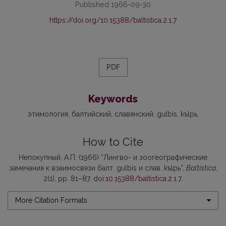
Published 1966-09-30
https://doi.org/10.15388/baltistica.2.1.7
PDF
Keywords
этимология
балтийский
славянский
gulbis
kъlpь
How to Cite
Непокупный, А.П. (1966) “Лингво- и зоогеографические
замечания к взаимосвязи балт. gulbis и слав. kъlpь”,
Baltistica
,
2(1), pp. 81–87. doi:
10.15388/baltistica.2.1.7
.
More Citation Formats