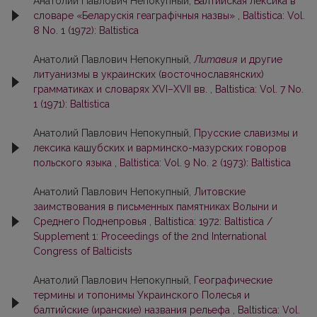
Анатолий Павлович Непокупный,
Балтийская лексика в
словаре «Беларускія геаграфічныя назвы»
,
Baltistica: Vol.
8 No. 1 (1972): Baltistica
Анатолий Павлович Непокупный,
Литавия
и другие
литуанизмы в украинских (восточнославянских)
грамматиках и словарях XVI–XVII вв.
,
Baltistica: Vol. 7 No.
1 (1971): Baltistica
Анатолий Павлович Непокупный,
Прусские славизмы и
лексика кашубских и варминско-мазурских говоров
польского языка
,
Baltistica: Vol. 9 No. 2 (1973): Baltistica
Анатолий Павлович Непокупный,
Литовские
заимствования в письменных памятниках Волыни и
Среднего Поднепровья
,
Baltistica: 1972: Baltistica /
Supplement 1: Proceedings of the 2nd International
Congress of Balticists
Анатолий Павлович Непокупный,
Географические
термины и топонимы Украинского Полесья и
балтийские (иранские) названия рельефа
,
Baltistica: Vol.