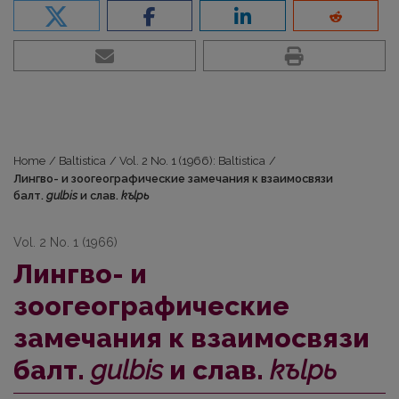
Home
/
Baltistica
/
Vol. 2 No. 1 (1966): Baltistica
/
Лингво- и зоогеографические замечания к взаимосвязи
балт.
gulbis
и слав.
kъlpь
Vol. 2 No. 1 (1966)
Лингво- и
зоогеографические
замечания к взаимосвязи
балт.
gulbis
и слав.
kъlpь