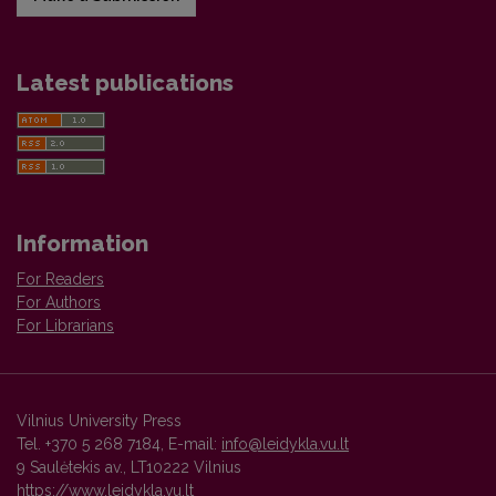
Latest publications
Information
For Readers
For Authors
For Librarians
Vilnius University Press
Tel. +370 5 268 7184, E-mail:
info@leidykla.vu.lt
9 Saulėtekis av., LT10222 Vilnius
https://www.leidykla.vu.lt