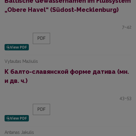
Baltische Gewässernamen im Flußsystem
„Obere Havel“ (Südost-Mecklenburg)
7–42
PDF
Vytautas Mažiulis
К балто-славянской форме датива (мн.
и дв. ч.)
43–53
PDF
Antanas Jakulis