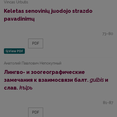
Vincas Urbutis
Keletas senovinių juodojo strazdo
pavadinimų
73–80
PDF
Анатолий Павлович Непокупный
Лингво- и зоогеографические
замечания к взаимосвязи балт.
gulbis
и
слав.
kъlpь
81–87
PDF