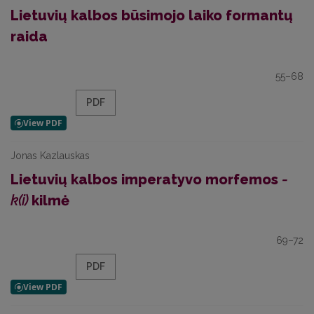
Lietuvių kalbos būsimojo laiko formantų
raida
55–68
PDF
Jonas Kazlauskas
Lietuvių kalbos imperatyvo morfemos
-
k(i)
kilmė
69–72
PDF