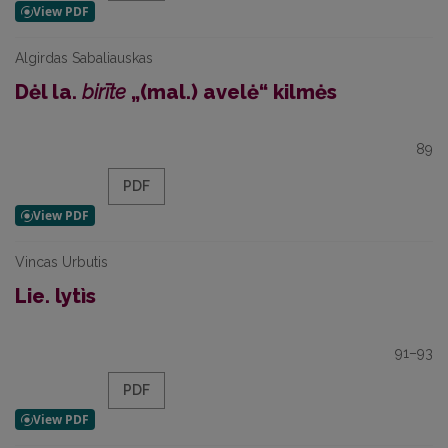
Algirdas Sabaliauskas
Dėl la.
birīte
„(mal.) avelė“ kilmės
89
PDF
Vincas Urbutis
Lie. lytìs
91–93
PDF