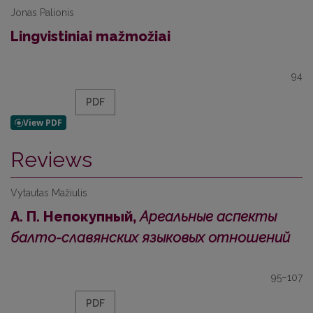
Jonas Palionis
Lingvistiniai mažmožiai
94
PDF
Reviews
Vytautas Mažiulis
А. П. Непокупный,
Ареальные аспекты
балто-славянских языковых отношений
95–107
PDF