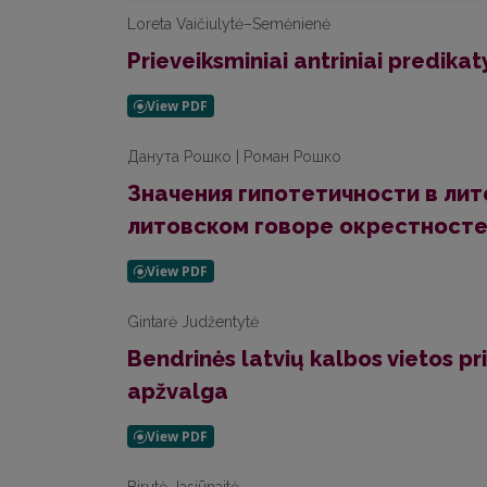
Loreta Vaičiulytė–Semėnienė
Prieveiksminiai antriniai predikat
Данута Рошко | Роман Рошко
Значения гипотетичности в лит
литовском говоре окрестносте
Gintarė Judžentytė
Bendrinės latvių kalbos vietos p
apžvalga