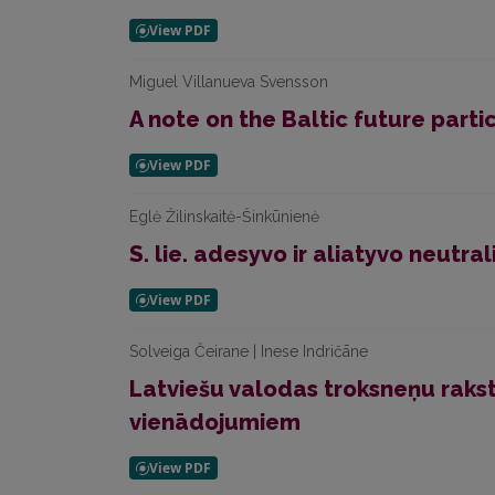
Miguel Villanueva Svensson
A note on the Baltic future parti
Eglė Žilinskaitė-Šinkūnienė
S. lie. adesyvo ir aliatyvo neutra
Solveiga Čeirane | Inese Indričāne
Latviešu valodas troksneņu raks
vienādojumiem