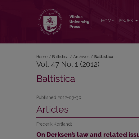
Vol. 47 No. 1 (2012): Baltistica
HOME
ISSUES
Home
/
Baltistica
/
Archives
/
Baltistica
Vol. 47 No. 1 (2012)
Baltistica
Published 2012-09-30
Articles
Frederik Kortlandt
On Derksen’s law and related iss