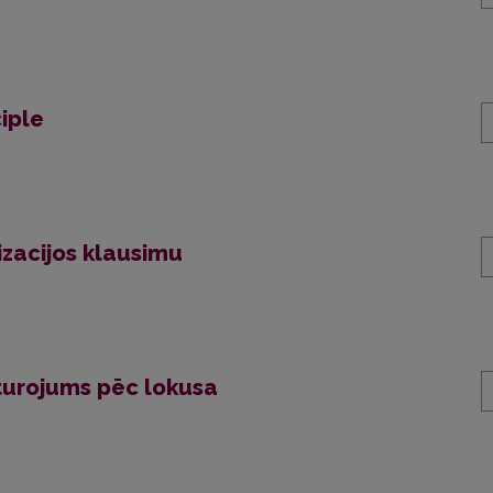
ciple
lizacijos klausimu
turojums pēc lokusa