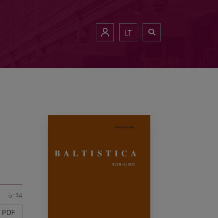
LT
5–14
PDF