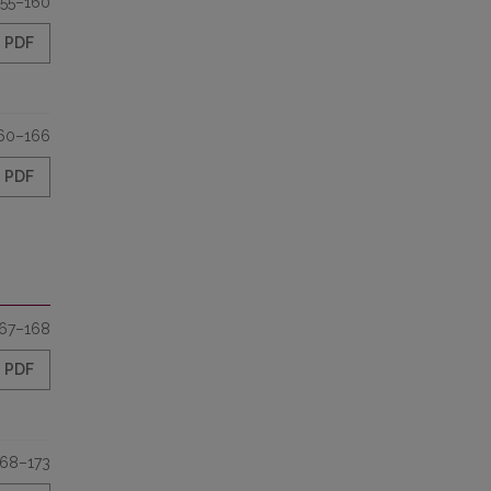
155–160
PDF
60–166
PDF
67–168
PDF
168–173