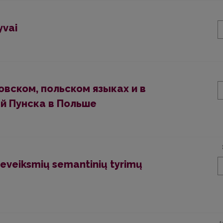
yvai
овском, польском языках и в
й Пунска в Польше
rieveiksmių semantinių tyrimų