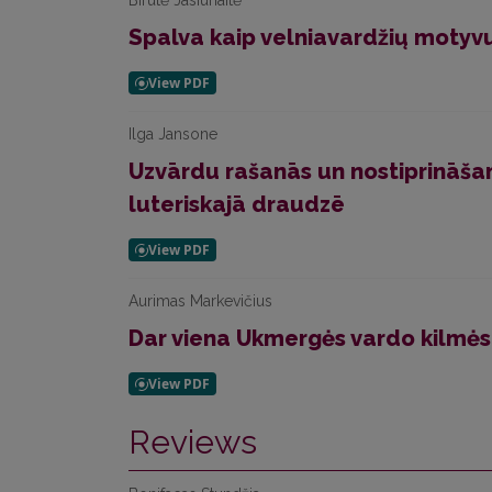
Birutė Jasiūnaitė
Spalva kaip velniavardžių motyv
Ilga Jansone
Uzvārdu rašanās un nostiprināša
luteriskajā draudzē
Aurimas Markevičius
Dar viena Ukmergės vardo kilmė
Reviews