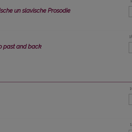
ische un slavische Prosodie
1
o past and back
1