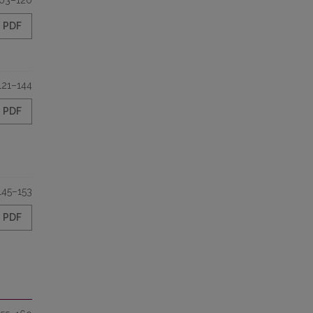
03–120
PDF
121–144
PDF
145–153
PDF