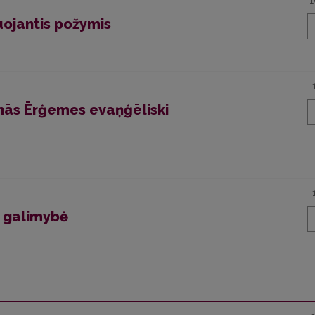
1
uojantis požymis
nās Ērģemes evaņģēliski
s galimybė