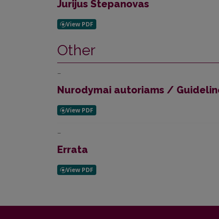
Jurijus Stepanovas
Other
–
Nurodymai autoriams / Guideline
–
Errata