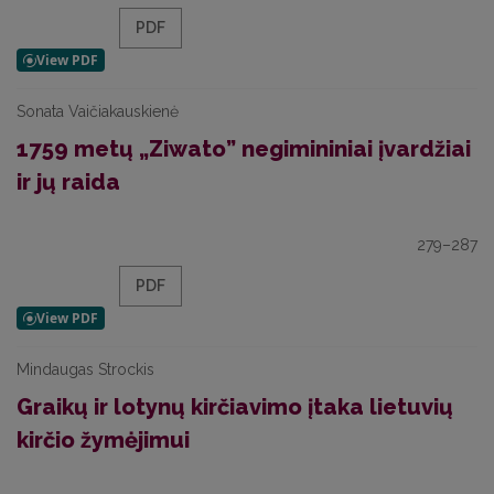
PDF
Sonata Vaičiakauskienė
1759 metų „Ziwato” negimininiai įvardžiai
ir jų raida
279–287
PDF
Mindaugas Strockis
Graikų ir lotynų kirčiavimo įtaka lietuvių
kirčio žymėjimui