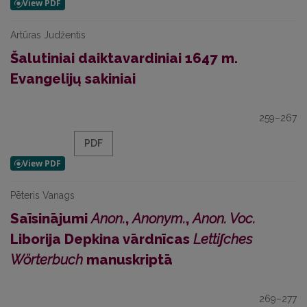
Artūras Judžentis
Šalutiniai daiktavardiniai 1647 m.
Evangelijų sakiniai
259–267
PDF
Pēteris Vanags
Saīsinājumi
Anon.
,
Anonym.
,
Anon. Voc.
Liborija Depkina vārdnīcas
Lettiʃches
Wörterbuch
manuskriptā
269–277