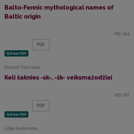
Balto-Fennic mythological names of
Baltic origin
189–194
PDF
Norbert Ostrowski
Keli šaknies -sk-, -šk- veiksmažodžiai
195–197
PDF
Lidija Kaukėnienė