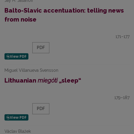
Jay H. Jasanoff
Balto-Slavic accentuation: telling news
from noise
171–177
PDF
Miguel Villanueva Svensson
Lithuanian
miegóti
„sleep“
179–187
PDF
Václav Blažek