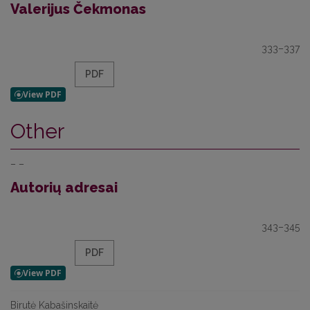
Valerijus Čekmonas
333–337
PDF
Other
– –
Autorių adresai
343–345
PDF
Birutė Kabašinskaitė