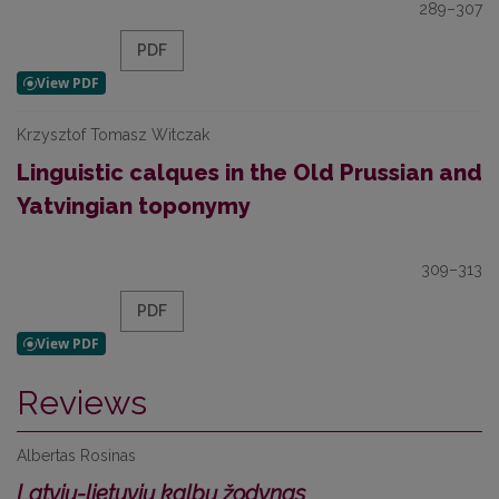
289–307
PDF
Krzysztof Tomasz Witczak
Linguistic calques in the Old Prussian and
Yatvingian toponymy
309–313
PDF
Reviews
Albertas Rosinas
Latvių-lietuvių kalbų žodynas