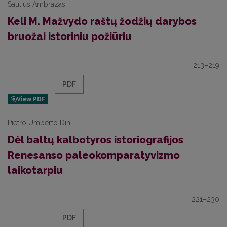
Saulius Ambrazas
Keli M. Mažvydo raštų žodžių darybos
bruožai istoriniu požiūriu
213–219
PDF
Pietro Umberto Dini
Dėl baltų kalbotyros istoriografijos
Renesanso paleokomparatyvizmo
laikotarpiu
221–230
PDF