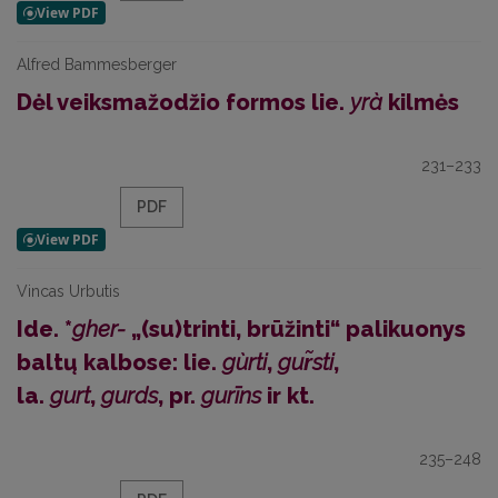
Alfred Bammesberger
Dėl veiksmažodžio formos lie.
yrà
kilmės
231–233
PDF
Vincas Urbutis
Ide. *
gher-
„(su)trinti, brūžinti“ palikuonys
baltų kalbose: lie.
gùrti
,
gur̃sti
,
la.
gurt
,
gurds
, pr.
gurīns
ir kt.
235–248