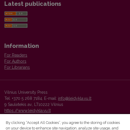
Latest publications
Information
For Readers
For Authors
For Librarians
Vilnius University Press
Tel. +370 5 268 7184, E-mail:
info@leidykla.vu.lt
9 Saulėtekis av., LT10222 Vilnius
https://www.leidykla.vu.lt
By clicking “Accept All Cookies”, you agree to the storing of cookies
on your device to enhance site navigation, analyze site usage, and