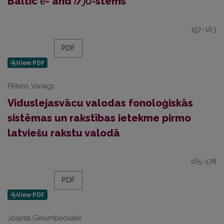
Baltic
ē
- and
ī
/
jā
-stems
157–163
PDF
Pēteris Vanags
Viduslejasvācu valodas fonoloģiskās
sistēmas un rakstības ietekme pirmo
latviešu rakstu valodā
165–178
PDF
Jolanta Gelumbeckaitė