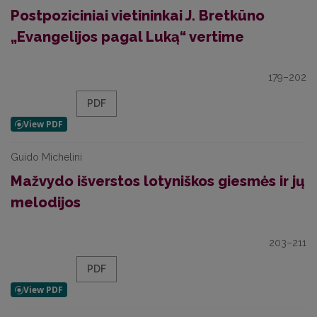
Postpoziciniai vietininkai J. Bretkūno
„Evangelijos pagal Luką“ vertime
179–202
PDF
Guido Michelini
Mažvydo išverstos lotyniškos giesmės ir jų
melodijos
203–211
PDF