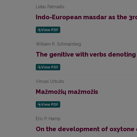
Letas Palmaitis
Indo-European masdar as the 3r
William R. Schmalstieg
The genitive with verbs denoting ‘t
Vincas Urbutis
Mažmožių mažmožis
Eric P. Hamp
On the development of oxytone