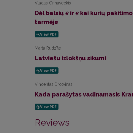
Vladas Grinaveckis
Dėl balsių
e
ir
ē
kai kurių pakitimo
tarmėje
Marta Rudzīte
Latviešu izlokšņu sīkumi
Vincentas Drotvinas
Kada parašytas vadinamasis Kra
Reviews