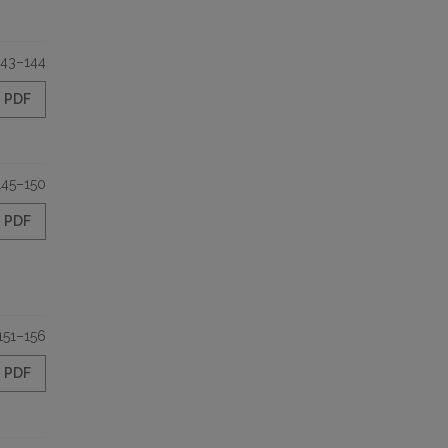
143–144
PDF
145–150
PDF
151–156
PDF