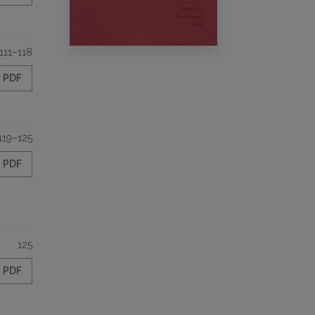
111–118
PDF
119–125
PDF
125
PDF