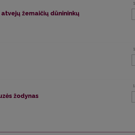
 atvejų žemaičių dūnininkų
uzės žodynas