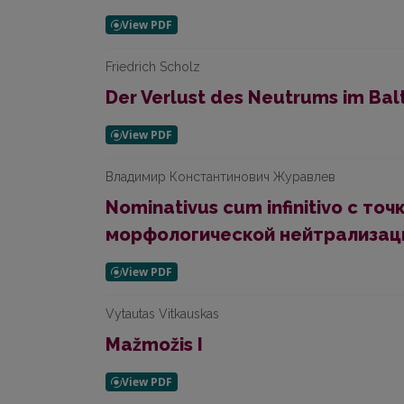
Friedrich Scholz
Der Verlust des Neutrums im Bal
Владимир Константинович Журавлев
Nominativus cum infinitivo с то
морфологической нейтрализац
Vytautas Vitkauskas
Mažmožis I