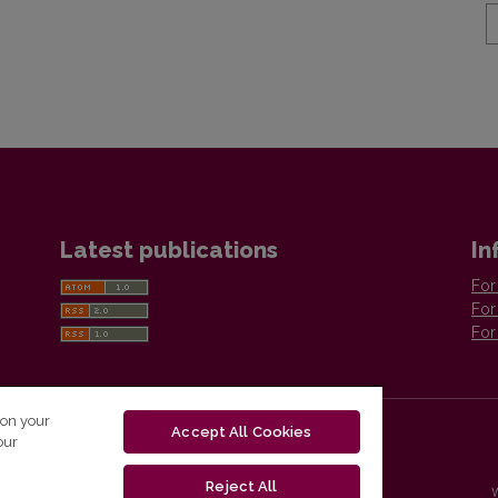
Latest publications
In
For
For
For
 on your
Accept All Cookies
our
Reject All