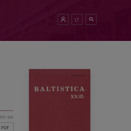
LT
100–110
PDF