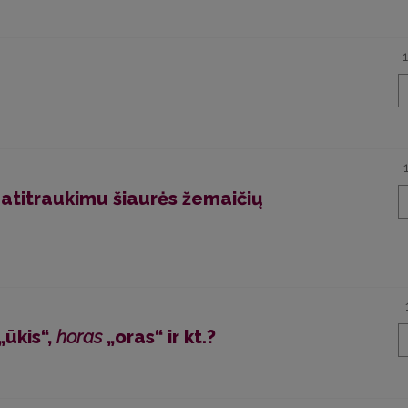
o atitraukimu šiaurės žemaičių
„ūkis“,
horas
„oras“ ir kt.?