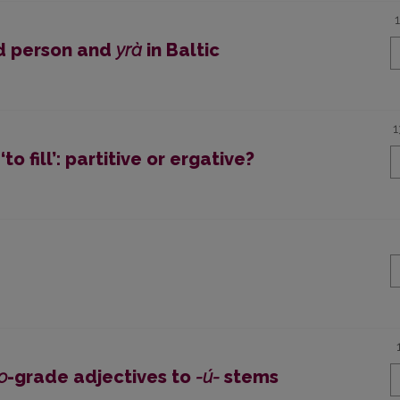
d person and
yrà
in Baltic
1
o fill’: partitive or ergative?
o
-grade adjectives to
-ú-
stems