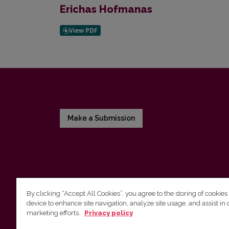
Erichas Hofmanas
Make a Submission
By clicking “Accept All Cookies”, you agree to the storing of cookies
device to enhance site navigation, analyze site usage, and assist in 
Vilnius University Press
marketing efforts.
Privacy policy
Tel. +370 5 268 7184, E-mail:
info@leidykla.vu.lt