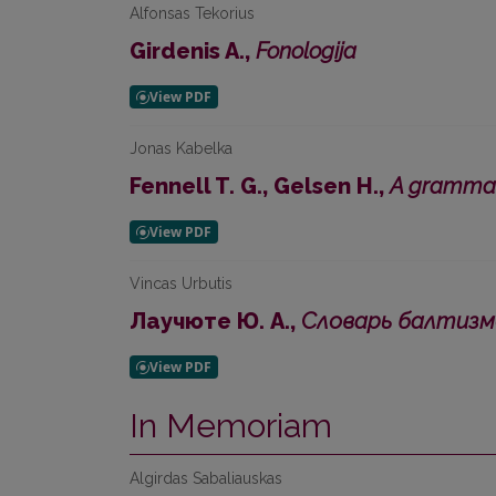
Alfonsas Tekorius
Girdenis A.,
Fonologija
Jonas Kabelka
Fennell T. G., Gelsen H.,
A grammar
Vincas Urbutis
Лаучюте Ю. А.,
Словарь балтизмо
In Memoriam
Algirdas Sabaliauskas