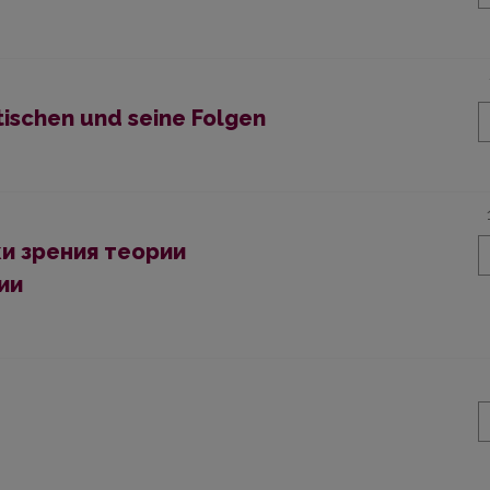
tischen und seine Folgen
чки зрения теории
ии