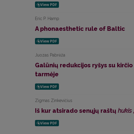
Eric P. Hamp
A phonaesthetic rule of Baltic
Juozas Pabrėža
Galūnių redukcijos ryšys su kirči
tarmėje
Zigmas Zinkevičius
Iš kur atsirado senųjų raštų
hukis