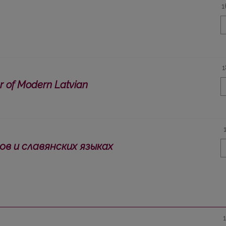
1
1
 of Modern Latvian
в и славянских языках