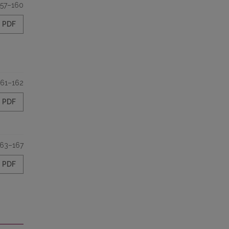
157–160
PDF
161–162
PDF
163–167
PDF