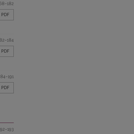
68–182
PDF
82–184
PDF
184–191
PDF
192–193