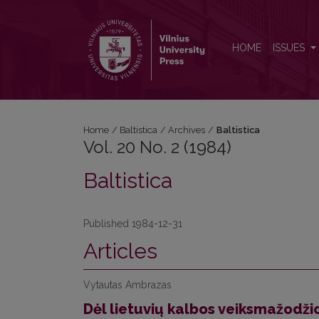
Vol. 20 No. 2 (1984): Baltistica
HOME
ISSUES
Home
/
Baltistica
/
Archives
/
Baltistica
Vol. 20 No. 2 (1984)
Baltistica
Published 1984-12-31
Articles
Vytautas Ambrazas
Dėl lietuvių kalbos veiksmažodži