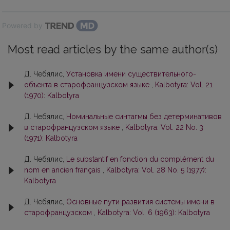
Powered by
Most read articles by the same author(s)
Д. Чебялис,
Установка имени существительного-
объекта в старофранцузском языке
,
Kalbotyra: Vol. 21
(1970): Kalbotyra
Д. Чебялис,
Номинальные синтагмы без детерминативов
в старофранцузском языке
,
Kalbotyra: Vol. 22 No. 3
(1971): Kalbotyra
Д. Чебялис,
Le substantif en fonction du complément du
nom en ancien français
,
Kalbotyra: Vol. 28 No. 5 (1977):
Kalbotyra
Д. Чебялис,
Основные пути развития системы имени в
старофранцузском
,
Kalbotyra: Vol. 6 (1963): Kalbotyra