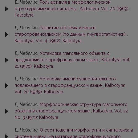
Д. Чебялис,
Роль артикля в морфологической
структуре именной синтагмы
,
Kalbotyra: Vol. 20 (1969):
Kalbotyra
Д. Чебялис,
Развитие системы имени в
старопровансальском (по данным лингвостатистики)
,
Kalbotyra: Vol. 4 (1962): Kalbotyra
Д. Чебялис,
Установка глагольного объекта с
предлогами в старофранцузском языке
,
Kalbotyra: Vol.
21 (1970): Kalbotyra
Д. Чебялис,
Установка имени существительного-
подлежащего в старофранцузском языке
,
Kalbotyra:
Vol. 20 (1969): Kalbotyra
Д. Чебялис,
Морфологическая структура глагольного
объекта в старофранцузском языке
,
Kalbotyra: Vol. 22
No. 3 (1971): Kalbotyra
Д. Чебялис,
О соотношении морфологии и синтаксиса в
системе имени (На материале старофранцузского