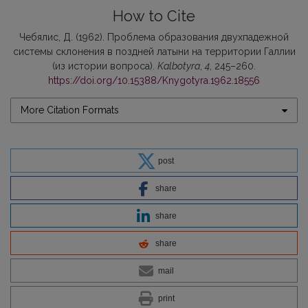
How to Cite
Чебялис, Д. (1962). Проблема образования двухпадежной
системы склонения в поздней латыни на территории Галлии
(из истории вопроса).
Kalbotyra
,
4
, 245–260.
https://doi.org/10.15388/Knygotyra.1962.18556
More Citation Formats
post
share
share
share
mail
print