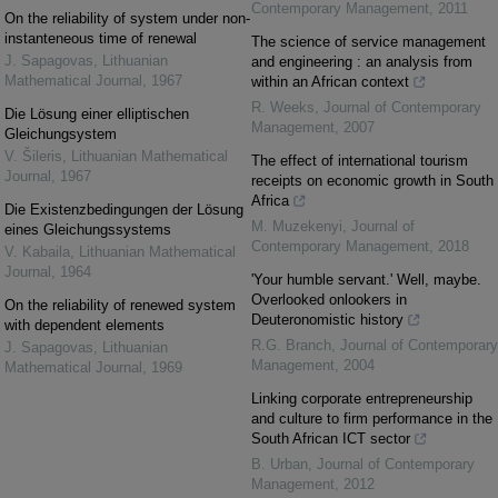
Contemporary Management
,
2011
On the reliability of system under non-
instanteneous time of renewal
The science of service management
J. Sapagovas
,
Lithuanian
and engineering : an analysis from
Mathematical Journal
,
1967
within an African context
R. Weeks
,
Journal of Contemporary
Die Lösung einer elliptischen
Management
,
2007
Gleichungsystem
V. Šileris
,
Lithuanian Mathematical
The effect of international tourism
Journal
,
1967
receipts on economic growth in South
Africa
Die Existenzbedingungen der Lösung
M. Muzekenyi
,
Journal of
eines Gleichungssystems
Contemporary Management
,
2018
V. Kabaila
,
Lithuanian Mathematical
Journal
,
1964
'Your humble servant.' Well, maybe.
Overlooked onlookers in
On the reliability of renewed system
Deuteronomistic history
with dependent elements
R.G. Branch
,
Journal of Contemporary
J. Sapagovas
,
Lithuanian
Management
,
2004
Mathematical Journal
,
1969
Linking corporate entrepreneurship
and culture to firm performance in the
South African ICT sector
B. Urban
,
Journal of Contemporary
Management
,
2012