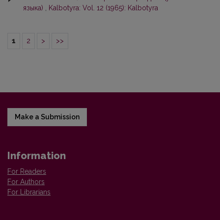
языка)
,
Kalbotyra: Vol. 12 (1965): Kalbotyra
1
2
>
>>
Make a Submission
Information
For Readers
For Authors
For Librarians