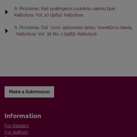
A. Piročkinas,
Keli ypatingesni sudėtinių sakinių tipai
,
Kalbotyra: Vol. 10 (1964): Kalbotyra
A. Piročkinas,
Dėl “Jono Jablonskio laiškų” korektūros klaidų
,
Kalbotyra: Vol. 36 No. 1 (1985): Kalbotyra
Make a Submission
Information
For Readers
For Authors