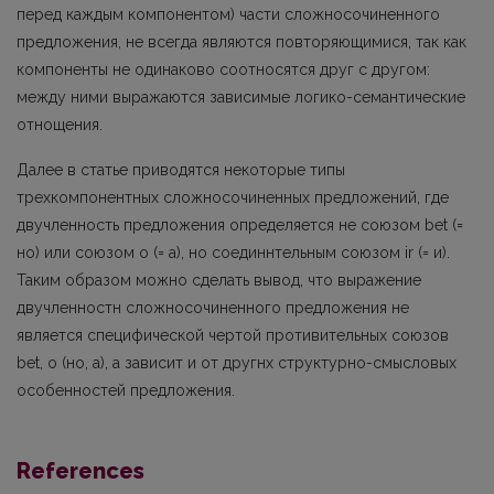
перед каждым компонентом) части сложносочиненного
предложения, не всегда являются повторяющимися, так как
компоненты не одинаково соотносятся друг с другом:
между ними выражаются зависимые логико-семантические
отнощения.
Далее в статье приводятся некоторые типы
трехкомпонентных сложносочиненных предложений, где
двучленность предложения определяется не союзом bet (=
но) или союзом о (= а), но соединнтельным союзом ir (= и).
Таким образом можно сделать вывод, что выражение
двучленностн сложносочиненного предложения не
является специфической чертой противительных союзов
bet, о (но, а), а зависит и от другнх структурно-смысловых
особенностей предложения.
References