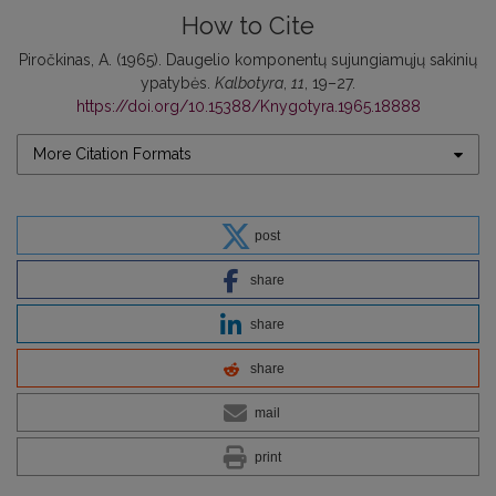
How to Cite
Piročkinas, A. (1965). Daugelio komponentų sujungiamųjų sakinių
ypatybės.
Kalbotyra
,
11
, 19–27.
https://doi.org/10.15388/Knygotyra.1965.18888
More Citation Formats
post
share
share
share
mail
print