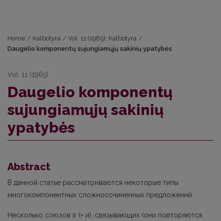
Home
/
Kalbotyra
/
Vol. 11 (1965): Kalbotyra
/
Daugelio komponentų sujungiamųjų sakinių ypatybės
Vol. 11 (1965)
Daugelio komponentų
sujungiamųjų sakinių
ypatybės
Abstract
В данной статье рассматрнваются некоторые типы
многокомпонентных сложносочиненных предложеннй.
Несколько союзов ir (= и), связывающих (они повторяются