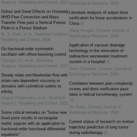
Analysis: Modelling and Control
,
2023
Radiological Medicine
,
2024
Dufour and Soret Effects on Unsteady
Literature analysis of output dose
MHD Free Convection and Mass
verification for linear accelerators in
Transfer Flow past a Vertical Porous
China
Plate in a Porous Medium
Wang Hongbo
,
Chinese Journal of
M. S. Alam, et al.
,
Nonlinear Analysis:
Radiological Medicine
,
2024
Modelling and Control
,
2006
Application of vacuum drainage
On fractional-order symmetric
technology in the renovation of
oscillator with offset-boosting control
radioactive wastewater treatment
Changjin Xu, et al.
,
Nonlinear
system in a hospital
Analysis: Modelling and Control
,
2022
Shen Shuizhen
,
Chinese Journal of
Radiological Medicine
,
2024
Steady state non-Newtonian flow with
strain rate dependent viscosity in
Correlation between plan complexity
domains with cylindrical outlets to
scores and dose verification pass
infinity
rates in helical tomotherapy system
Grigory Panasenko, et al.
,
Nonlinear
Analysis: Modelling and Control
,
2021
Jin Xiaoli
,
Chinese Journal of
Some critical remarks on “Some new
Radiological Medicine
,
2024
fixed point results in rectangular
Current status of research on motion
metric spaces with an application to
trajectory prediction of lung tumor
fractional-order functional differential
during radiotherapy
equations”