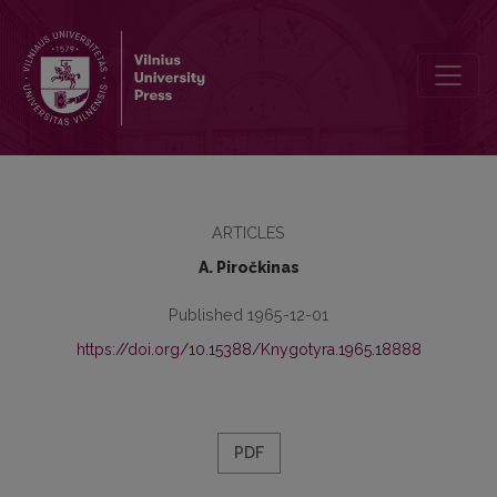
Daugelio komponentų sujungiamųjų sakinių ypatybės
ARTICLES
A. Piročkinas
Published 1965-12-01
https://doi.org/10.15388/Knygotyra.1965.18888
PDF