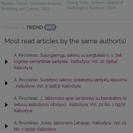
Zhang Yutao
,
Chinese Journal of
Mudasir Younis
,
Nonlinear Analysis:
Radiological Medicine
,
2024
Modelling and Control
,
2022
Powered by
Most read articles by the same author(s)
A. Piročkinas,
Sujungiamųjų sakinių su jungtukais ir, o, bet
loginiai-semantiniai santykiai
,
Kalbotyra: Vol. 10 (1964):
Kalbotyra
A. Piročkinas,
Sudėtinio sakinio sintaksinių santykių klausimu
,
Kalbotyra: Vol. 9 (1963): Kalbotyra
A. Piročkinas,
J. Jablonskis apie vardininką su bendratimi (iš
lietuvių kalbotyros istorijos)
,
Kalbotyra: Vol. 22 No. 1 (1971):
Kalbotyra
A. Piročkinas,
Jonas Jablonskis Latvijoje
,
Kalbotyra: Vol. 25
No. 1 (1974): Kalbotyra