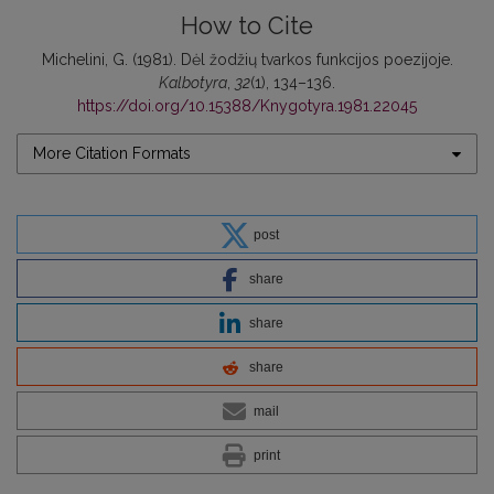
How to Cite
Michelini, G. (1981). Dėl žodžių tvarkos funkcijos poezijoje.
Kalbotyra
,
32
(1), 134–136.
https://doi.org/10.15388/Knygotyra.1981.22045
More Citation Formats
post
share
share
share
mail
print