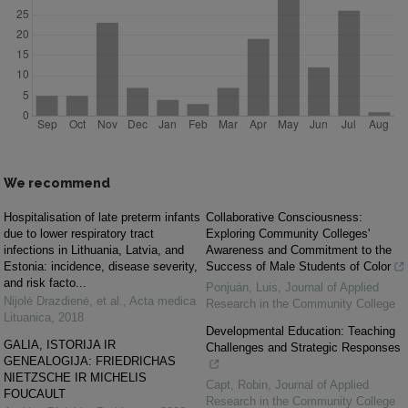
We recommend
Hospitalisation of late preterm infants
Collaborative Consciousness:
due to lower respiratory tract
Exploring Community Colleges'
infections in Lithuania, Latvia, and
Awareness and Commitment to the
Estonia: incidence, disease severity,
Success of Male Students of Color
and risk facto...
Ponjuán, Luis
,
Journal of Applied
Nijolė Drazdienė, et al.
,
Acta medica
Research in the Community College
Lituanica
,
2018
Developmental Education: Teaching
GALIA, ISTORIJA IR
Challenges and Strategic Responses
GENEALOGIJA: FRIEDRICHAS
NIETZSCHE IR MICHELIS
Capt, Robin
,
Journal of Applied
FOUCAULT
Research in the Community College