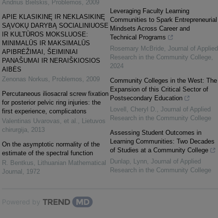
Andrius Bielskis
,
Problemos
,
2009
Leveraging Faculty Learning
APIE KLASIKINĘ IR NEKLASIKINĘ
Communities to Spark Entrepreneurial
SĄVOKŲ DARYBĄ SOCIALINIUOSE
Mindsets Across Career and
IR KULTŪROS MOKSLUOSE:
Technical Programs
MINIMALŪS IR MAKSIMALŪS
Rosemary McBride
,
Journal of Applied
APIBRĖŽIMAI, ŠEIMINIAI
Research in the Community College
,
PANAŠUMAI IR NERAIŠKIOSIOS
2024
AIBĖS
Zenonas Norkus
,
Problemos
,
2009
Community Colleges in the West: The
Expansion of this Critical Sector of
Percutaneous iliosacral screw fixation
Postsecondary Education
for posterior pelvic ring injuries: the
Lovell, Cheryl D.
,
Journal of Applied
first experience, complicatons
Research in the Community College
Valentinas Uvarovas, et al.
,
Lietuvos
chirurgija
,
2013
Assessing Student Outcomes in
Learning Communities: Two Decades
On the asymptotic normality of the
of Studies at a Community College
estimate of the spectral function
Dunlap, Lynn
,
Journal of Applied
R. Bentkus
,
Lithuanian Mathematical
Research in the Community College
Journal
,
1972
Powered by