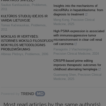
PRAKTIKOS SINTEZĘ?
Saulius Kanišauskas
,
Problemos
,
Insights into the mechanisms of
2011
microRNAs in hepatoblastoma: from
diagnosis to treatment
KULTŪROS STUDIJŲ IDĖJOS IR
Meng Kong
,
Precision Clinical
VARDAI LIETUVOJE
Medicine
,
2025
Tomas Kačerauskas
,
Problemos
,
2011
High PSMA expression is associated
with immunosuppressive tumor
MOKSLAS IR VERTYBĖS:
microenvironment in clear cell renal
ISTORINĖS MOKSLO FILOSOFIJOS
cell carcinoma
MOKYKLOS METODOLOGINIS
PROBLEMIŠKUMAS
Panagiotis J Vlachostergios
,
Precision Clinical Medicine
,
2024
Albinas Plėšnys
,
Problemos
,
2006
CRISPR-based prime editing
improves therapeutic outcomes for
childhood alternating hemiplegia
Guanwang Shen
,
Precision Clinical
Medicine
,
2025
Powered by
Most read articles by the same author(s)