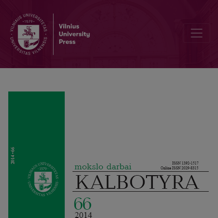
Trennungslinie zwischen kontrastiver Lexikologie und Übersetzun