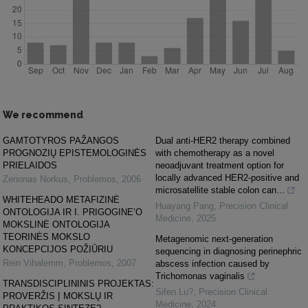
We recommend
GAMTOTYROS PAŽANGOS
Dual anti-HER2 therapy combined
PROGNOZIŲ EPISTEMOLOGINĖS
with chemotherapy as a novel
PRIELAIDOS
neoadjuvant treatment option for
locally advanced HER2-positive and
Zenonas Norkus
,
Problemos
,
2006
microsatellite stable colon can...
WHITEHEADO METAFIZINĖ
Huayang Pang
,
Precision Clinical
ONTOLOGIJA IR I. PRIGOGINE’O
Medicine
,
2025
MOKSLINĖ ONTOLOGIJA
TEORINĖS MOKSLO
Metagenomic next-generation
KONCEPCIJOS POŽIŪRIU
sequencing in diagnosing perinephric
Rein Vihalemm
,
Problemos
,
2007
abscess infection caused by
Trichomonas vaginalis
TRANSDISCIPLININIS PROJEKTAS:
Sifen Lu?
,
Precision Clinical
PROVERŽIS Į MOKSLŲ IR
Medicine
,
2024