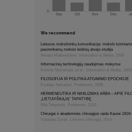
We recommend
Lietuvos mokslininkų komunikacija: mokslo kūriniams
pasirenkamų mokslo leidinių atvejo studija
Renata Matkevičienė
,
Information & Media
,
2009
Informacinių technologijų naudojimas mokymui
Kristina Nekrašaitė, et al.
,
Information & Media
,
2009
FILOSOFIJA IR POLITIKA ATGIMIMO EPOCHOJE
Evaldas Nekrašas
,
Problemos
,
2008
HERMENEUTIKA IR NIHILIZMAS ARBA – APIE FI
„LIETUVIŠKĄJĄ“ TAPATYBĘ
Rita Šerpytyté
,
Problemos
,
2010
Chirurgai ir akademinės chirurgijos raida Kaune 191
Vytautas Zykas
,
Lietuvos chirurgija
,
2014