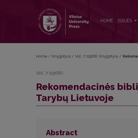
Rekomendacinės bibliografijos leidinių panaudojim
HOME
ISSUES
Home
/
Knygotyra
/
Vol. 7 (1968): Knygotyra
/
Rekomen
Vol. 7 (1968)
Rekomendacinės bibli
Tarybų Lietuvoje
Abstract