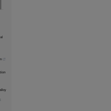
al
gn
tion
alloy
4