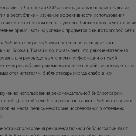
иография в Литовской ССР развита довольно широкo. Одна из
ия в республике – изучение эффективности использования
 сих пор в основном используются в библиотеках, и читатели их
леднее время часть их успешно продается в книготорговой сети.
 в библиотеках республики постепенно расширяется и
кис, Биржай, Тракай и др. показывает, что рекомендательная
зована для руководства чтением и информации о новой
лиотеках республики рекомендательные пособия используются е
выдаются читателям, библиотекарь иногда слабо в них
изучению использования рекомендательной библиографии,
ателей. Для этой цели были разосланы анкеты библиотекарям и
здов на места, велись некоторые исследования в отдельных
е.
вности использования рекомендательной библиографии дают