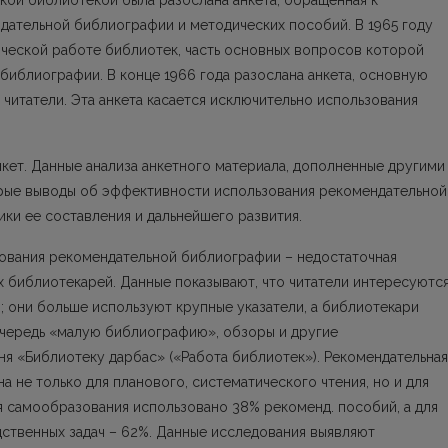
ской библиотекой была разослана анкета, обращенная к
дательной библиографии и методических пособий. В 1965 году
ческой работе библиотек, часть основных вопросов которой
библиографии. В конце 1966 года разослана aнкeтa, основную
читатели. Эта анкета касается исключительно использования
кет. Данные анализа анкетного материала, дополненные другими
орые выводы об эффективности использования рекомендательной
ки ее составления и дальнейшего развития.
ования рекомендательной библиографии – недостаточная
 библиотекарей. Данные показывают, что читатели интересуютс
; они больше используют крупные указатели, а библиотекари
очередь «малую библиографию», обзоры и другие
я «Библиотеку дарбас» («Работа библиотек»). Рекомендательная
 не только для планового, систематического чтения, но и для
ля самообразования использовано 38% рекоменд. пособий, а для
дственных задач – 62%. Данные исследования выявляют