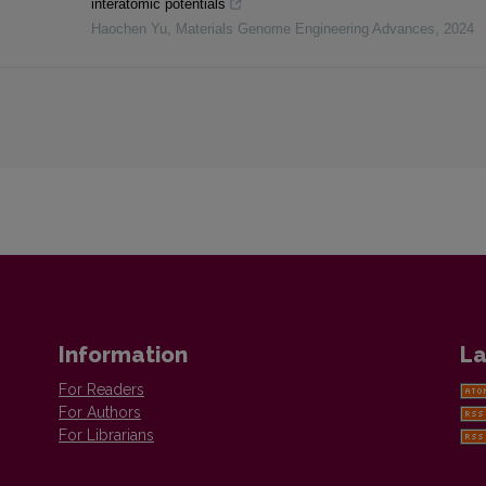
interatomic potentials
Haochen Yu
,
Materials Genome Engineering Advances
,
2024
Information
La
For Readers
For Authors
For Librarians