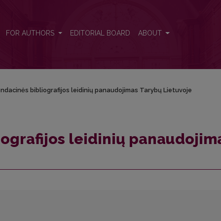
as Tarybų Lietuvoje
FOR AUTHORS
EDITORIAL BOARD
ABOUT
dacinės bibliografijos leidinių panaudojimas Tarybų Lietuvoje
ografijos leidinių panaudojim