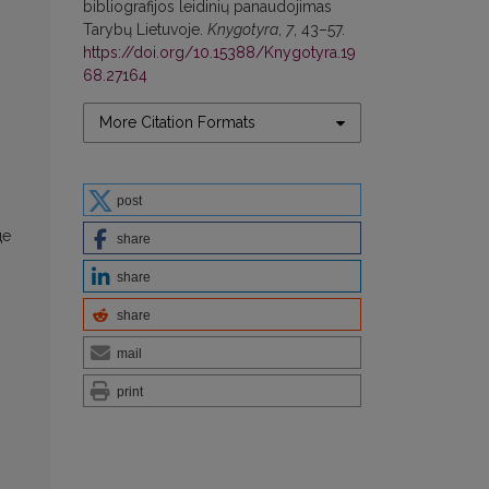
bibliografijos leidinių panaudojimas
Tarybų Lietuvoje.
Knygotyra
,
7
, 43–57.
https://doi.org/10.15388/Knygotyra.19
68.27164
More Citation Formats
post
ще
share
share
share
mail
print