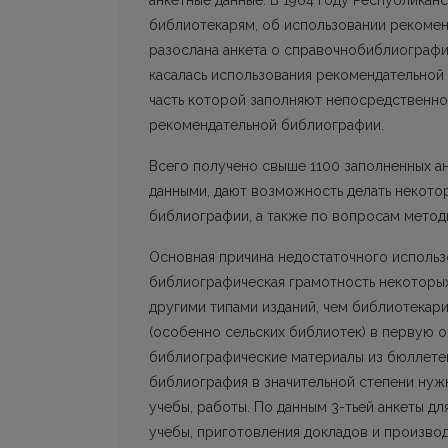
анкетные данные. В 1964 году Республикан
библиотекарям, об использовании рекомен
разослана анкета о справочнобиблиографи
касалась использования рекомендательной 
часть которой заполняют непосредственно 
рекомендательной библиографии.
Всего получено свыше 1100 заполненных ан
данными, дают возможность делать некот
библиографии, а также по вопросам методи
Основная причина недостаточного использ
библиографическая грамотность некоторых
другими типами изданий, чем библиотекари
(особенно сельских библиотек) в первую 
библиографические материалы из бюллетен
библиография в значительной степени нужна
учебы, работы. По данным 3-тьей анкеты д
учебы, приготовления докладов и произво