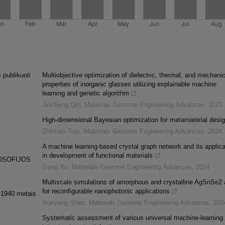
 publikuoti
Multiobjective optimization of dielectric, thermal, and mechanic
properties of inorganic glasses utilizing explainable machine
learning and genetic algorithm
Jincheng Qin
,
Materials Genome Engineering Advances
,
2025
High-dimensional Bayesian optimization for metamaterial desi
Zhichao Tian
,
Materials Genome Engineering Advances
,
2024
A machine learning-based crystal graph network and its applica
in development of functional materials
LOSOFIJOS
Gang Xu
,
Materials Genome Engineering Advances
,
2024
Multiscale simulations of amorphous and crystalline AgSnSe2 
for reconfigurable nanophotonic applications
9–1940 metais
Xueyang Shen
,
Materials Genome Engineering Advances
,
202
Systematic assessment of various universal machine-learning