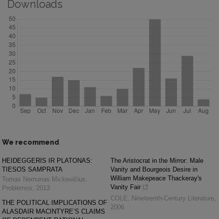
Downloads
We recommend
HEIDEGGERIS IR PLATONAS:
The Aristocrat in the Mirror: Male
TIESOS SAMPRATA
Vanity and Bourgeois Desire in
William Makepeace Thackeray's
Tomas Nemunas Mickevičius
,
Vanity Fair
Problemos
,
2013
COLE
,
Nineteenth-Century Literature
,
THE POLITICAL IMPLICATIONS OF
2006
ALASDAIR MACINTYRE’S CLAIMS