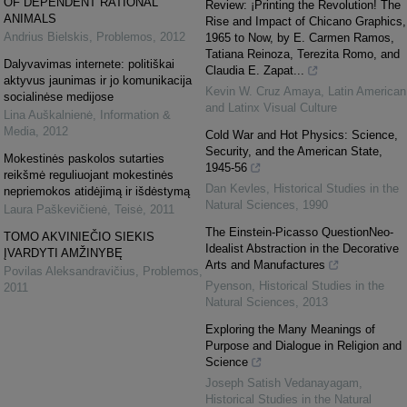
OF DEPENDENT RATIONAL
Review: ¡Printing the Revolution! The
ANIMALS
Rise and Impact of Chicano Graphics,
Andrius Bielskis
,
Problemos
,
2012
1965 to Now, by E. Carmen Ramos,
Tatiana Reinoza, Terezita Romo, and
Dalyvavimas internete: politiškai
Claudia E. Zapat...
aktyvus jaunimas ir jo komunikacija
Kevin W. Cruz Amaya
,
Latin American
socialinėse medijose
and Latinx Visual Culture
Lina Auškalnienė
,
Information &
Media
,
2012
Cold War and Hot Physics: Science,
Security, and the American State,
Mokestinės paskolos sutarties
1945-56
reikšmė reguliuojant mokestinės
Dan Kevles
,
Historical Studies in the
nepriemokos atidėjimą ir išdėstymą
Natural Sciences
,
1990
Laura Paškevičienė
,
Teisė
,
2011
The Einstein-Picasso QuestionNeo-
TOMO AKVINIEČIO SIEKIS
Idealist Abstraction in the Decorative
ĮVARDYTI AMŽINYBĘ
Arts and Manufactures
Povilas Aleksandravičius
,
Problemos
,
Pyenson
,
Historical Studies in the
2011
Natural Sciences
,
2013
Exploring the Many Meanings of
Purpose and Dialogue in Religion and
Science
Joseph Satish Vedanayagam
,
Historical Studies in the Natural