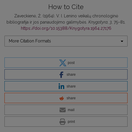
How to Cite
Zaveckienė, Ž. (1964). V. I. Lenino veikalų chronologinė
bibliografija ir jos panaudojimo galimybės.
Knygotyra
,
3
, 75–81.
https://doi.org/10.15388/Knygotyra.1964.27176
More Citation Formats
post
share
share
share
mail
print