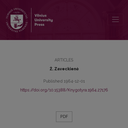
V. I. Lenino veikalų chronologinė bibliografija ir jos panaudojimo g
ARTICLES
Ž. Zaveckienė
Published 1964-12-01
https://doi.org/10.15388/Knygotyra.1964.27176
PDF