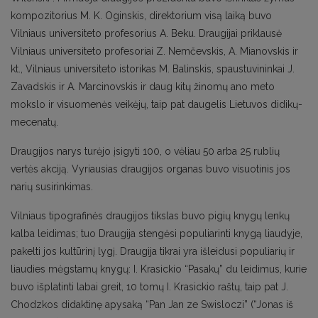
kompozitorius M. K. Oginskis, direktorium visą laiką buvo
Vilniaus universiteto profesorius A. Beku. Draugijai priklausė
Vilniaus universiteto profesoriai Z. Nemčevskis, A. Mianovskis ir
kt., Vilniaus universiteto istorikas M. Balinskis, spaustuvininkai J.
Zavadskis ir A. Marcinovskis ir daug kitų žinomų ano meto
mokslo ir visuomenės veikėjų, taip pat daugelis Lietuvos didikų-
mecenatų.
Draugijos narys turėjo įsigyti 100, o vėliau 50 arba 25 rublių
vertės akciją. Vyriausias draugijos organas buvo visuotinis jos
narių susirinkimas.
Vilniaus tipografinės draugijos tikslas buvo pigių knygų lenkų
kalba leidimas; tuo Draugija stengėsi populiarinti knygą liaudyje,
pakelti jos kultūrinį lygį. Draugija tikrai yra išleidusi populiarių ir
liaudies mėgstamų knygų: I. Krasickio “Pasakų” du leidimus, kurie
buvo išplatinti labai greit, 10 tomų I. Krasickio raštų, taip pat J.
Chodzkos didaktinę apysaką “Pan Jan ze Swisloczi” (“Jonas iš