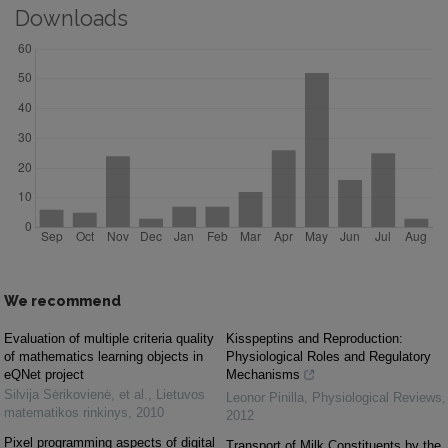
Downloads
We recommend
Evaluation of multiple criteria quality
Kisspeptins and Reproduction:
of mathematics learning objects in
Physiological Roles and Regulatory
eQNet project
Mechanisms
Silvija Sėrikovienė, et al.
,
Lietuvos
Leonor Pinilla
,
Physiological Reviews
,
matematikos rinkinys
,
2010
2012
Pixel programming aspects of digital
Transport of Milk Constituents by the