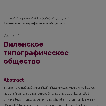
Home
/
Knygotyra
/
Vol. 2 (1962): Knygotyra
/
Виленское типографическое общество
Vol. 2 (1962)
Виленское
типографическое
общество
Abstract
Straipsnyje nušviečiama 1818–1822 metais Vilniuje veikusios
tipografinės draugijos veikla. Ši draugija buvo įkurta 1818 m.
universiteto iniciatyva paremti jo oficialiam organui “Dziennik
Wileński”. Pirmuoju draugijos prezidentu buvo išrinktas žymus