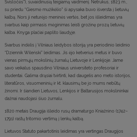
Svisločės”), suvaidinusią teigiamą vaidmenį. Netrukus, 1823 m.,
su priedu “Giesmė mužikėlio” ši apysaka buvo išversta į lietuvių
kalbą. Nors ji neturėjo meninės vertės, bet jos išleidimas yra
svarbus kaip pirmasis mėginimas leisti grožinę prozą lietuvių
kalba. Knyga plačiai paplito liaudyje.
Svarbus indėlis į Vilniaus leidybos istoriją yra periodinio leidinio
“Dziennik Wileński” leidimas. Jis ėjo ketverius metus ir buvo
vienas pirmųjų mokslinių žurnalų Lietuvoje ir Lenkijoje. Jame
savo veikalus spausdino Vilniaus universiteto profesoriai ir
studentai. Galima drąsiai tvirtinti, kad daugelis ano meto istorijos,
literatūros, visuomeninių ir kt. klausimų be jo mums nebūtų
žinomi. Ir šiandien Lietuvos, Lenkijos ir Baltarusijos mokslininkai
dažnai naudojasi šiuo žurnalu.
1820 metais Draugija išleido rusų dramaturgo Kniažnino (1742–
1791) raštų tritomio vertimą į lenkų kalbą.
Lietuvos Statuto pakartotinis leidimas yra vertingas Draugijos