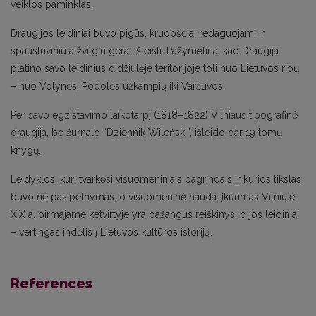
veiklos paminklas.
Draugijos leidiniai buvo pigūs, kruopščiai redaguojami ir
spaustuviniu atžvilgiu gerai išleisti. Pažymėtina, kad Draugija
platino savo leidinius didžiulėje teritorijoje toli nuo Lietuvos ribų
– nuo Volynės, Podolės užkampių iki Varšuvos.
Per savo egzistavimo laikotarpį (1818–1822) Vilniaus tipografinė
draugija, be žurnalo “Dziennik Wileński”, išleido dar 19 tomų
knygų.
Leidyklos, kuri tvarkėsi visuomeniniais pagrindais ir kurios tikslas
buvo ne pasipelnymas, o visuomeninė nauda, įkūrimas Vilniuje
XIX a. pirmajame ketvirtyje yra pažangus reiškinys, o jos leidiniai
– vertingas indėlis į Lietuvos kultūros istoriją.
References