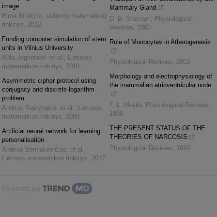
image
Mammary Gland
Rima Birškytė
,
Lietuvos matematikos
D. B. Shennan
,
Physiological
rinkinys
,
2012
Reviews
,
2000
Funding computer simulation of stem
Role of Monocytes in Atherogenesis
units in Vilnius University
Rūta Jegnoraitė, et al.
,
Lietuvos
Physiological Reviews
,
2003
matematikos rinkinys
,
2010
Morphology and electrophysiology of
Asymmetric cipher protocol using
the mammalian atrioventricular node
conjugacy and discrete logarithm
problem
F. L. Meijler
,
Physiological Reviews
,
Andrius Raulynaitis, et al.
,
Lietuvos
1988
matematikos rinkinys
,
2009
THE PRESENT STATUS OF THE
Artificial neural network for learning
THEORIES OF NARCOSIS
personalisation
Physiological Reviews
,
1930
Andrius Berniukevičius, et al.
,
Lietuvos matematikos rinkinys
,
2017
Powered by