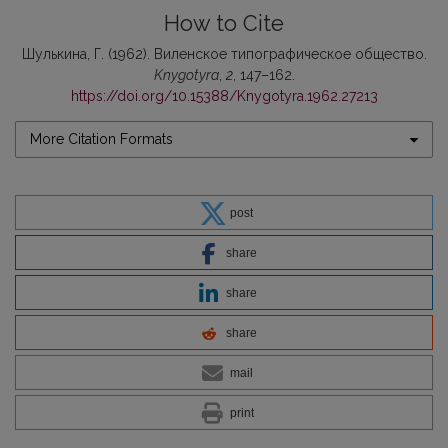
How to Cite
Шулькина, Г. (1962). Виленское типографическое общество.
Knygotyra
,
2
, 147–162.
https://doi.org/10.15388/Knygotyra.1962.27213
More Citation Formats
post
share
share
share
mail
print