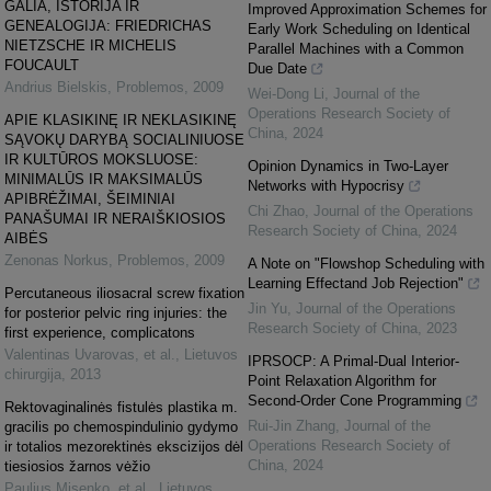
GALIA, ISTORIJA IR
Improved Approximation Schemes for
GENEALOGIJA: FRIEDRICHAS
Early Work Scheduling on Identical
NIETZSCHE IR MICHELIS
Parallel Machines with a Common
FOUCAULT
Due Date
Andrius Bielskis
,
Problemos
,
2009
Wei-Dong Li
,
Journal of the
Operations Research Society of
APIE KLASIKINĘ IR NEKLASIKINĘ
China
,
2024
SĄVOKŲ DARYBĄ SOCIALINIUOSE
IR KULTŪROS MOKSLUOSE:
Opinion Dynamics in Two-Layer
MINIMALŪS IR MAKSIMALŪS
Networks with Hypocrisy
APIBRĖŽIMAI, ŠEIMINIAI
Chi Zhao
,
Journal of the Operations
PANAŠUMAI IR NERAIŠKIOSIOS
Research Society of China
,
2024
AIBĖS
Zenonas Norkus
,
Problemos
,
2009
A Note on "Flowshop Scheduling with
Learning Effectand Job Rejection"
Percutaneous iliosacral screw fixation
Jin Yu
,
Journal of the Operations
for posterior pelvic ring injuries: the
Research Society of China
,
2023
first experience, complicatons
Valentinas Uvarovas, et al.
,
Lietuvos
IPRSOCP: A Primal-Dual Interior-
chirurgija
,
2013
Point Relaxation Algorithm for
Second-Order Cone Programming
Rektovaginalinės fistulės plastika m.
Rui-Jin Zhang
,
Journal of the
gracilis po chemospindulinio gydymo
Operations Research Society of
ir totalios mezorektinės ekscizijos dėl
China
,
2024
tiesiosios žarnos vėžio
Paulius Misenko, et al.
,
Lietuvos