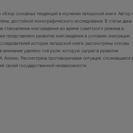
й обзор основных тенденций в изучении латышской книги. Автор 
емы, достойной монографического исследования. В статье дана
на становление книговедения во время советского режима в
же представлено развитие книговедения в условиях эмиграции.
исследователей истории латышской книги, рассмотрены основы
е внимание уделено той роли, которую сыграл в развитии
 А. Апинис. Рассмотрена противоречивая ситуация, сложившаяся 
ей своей государственной независимости.