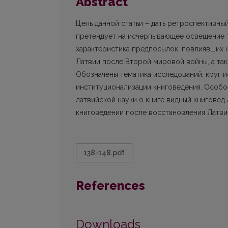
Abstract
Цель данной статьи – дать ретроспективны
претендует на исчерпывающее освещение т
характеристика предпосылок, повлиявших 
Латвии после Второй мировой войны, а так
Обозначены тематика исследований, круг 
институционализации книговедения. Особо
латвийской науки о книге видный книговед
книговедении после восстановления Латви
138-148.pdf
References
Downloads