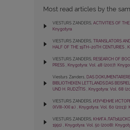
Most read articles by the sam
VIESTURS ZANDERS,
ACTIVITIES OF THE
Knygotyra
VIESTURS ZANDERS,
TRANSLATORS AND 
HALF OF THE 19TH–20TH CENTURIES
,
K
VIESTURS ZANDERS,
RESEARCH OF BOOK
PRESS
,
Knygotyra: Vol. 48 (2007): Knygo
Viesturs Zanders,
DAS DOKUMENTARERBE
BIBLIOTHEKEN LETTLANDS:DAS BEISPIEL
UND H. RUDZĪTIS
,
Knygotyra: Vol. 68 (2
VIESTURS ZANDERS,
ИЗУЧЕНИЕ ИСТОР
(XVIII–XXI в.)
,
Knygotyra: Vol. 60 (2013):
VIESTURS ZANDERS,
КНИГА ЛАТЫШСКОГ
1991)
,
Knygotyra: Vol. 50 (2008): Knygot