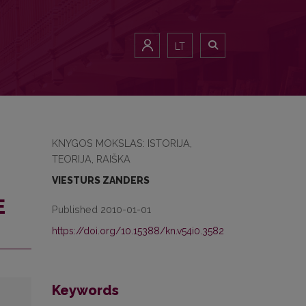
LT
KNYGOS MOKSLAS: ISTORIJA,
TEORIJA, RAIŠKA
VIESTURS ZANDERS
Е
Published 2010-01-01
https://doi.org/10.15388/kn.v54i0.3582
Keywords