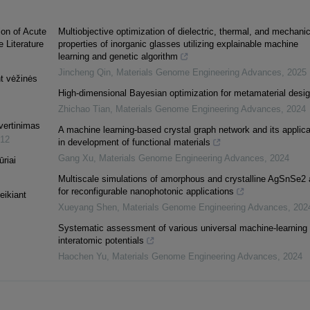
tion of Acute
Multiobjective optimization of dielectric, thermal, and mechanic
 Literature
properties of inorganic glasses utilizing explainable machine
learning and genetic algorithm
Jincheng Qin
,
Materials Genome Engineering Advances
,
2025
t vėžinės
High-dimensional Bayesian optimization for metamaterial desi
Zhichao Tian
,
Materials Genome Engineering Advances
,
2024
vertinimas
A machine learning-based crystal graph network and its applica
12
in development of functional materials
Gang Xu
,
Materials Genome Engineering Advances
,
2024
ūriai
Multiscale simulations of amorphous and crystalline AgSnSe2 
for reconfigurable nanophotonic applications
eikiant
Xueyang Shen
,
Materials Genome Engineering Advances
,
202
Systematic assessment of various universal machine-learning
interatomic potentials
Haochen Yu
,
Materials Genome Engineering Advances
,
2024