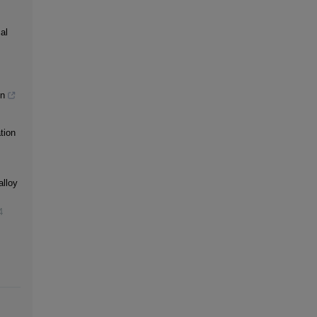
al
gn
tion
alloy
4