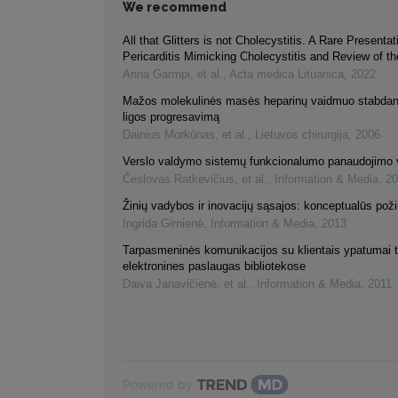
We recommend
All that Glitters is not Cholecystitis. A Rare Presenta
Pericarditis Mimicking Cholecystitis and Review of the
Anna Garmpi, et al.
,
Acta medica Lituanica
,
2022
Mažos molekulinės masės heparinų vaidmuo stabdan
ligos progresavimą
Dainius Morkūnas, et al.
,
Lietuvos chirurgija
,
2006
Verslo valdymo sistemų funkcionalumo panaudojimo 
Česlovas Ratkevičius, et al.
,
Information & Media
,
20
Žinių vadybos ir inovacijų sąsajos: konceptualūs poži
Ingrida Girnienė
,
Information & Media
,
2013
Tarpasmeninės komunikacijos su klientais ypatumai t
elektronines paslaugas bibliotekose
Daiva Janavičienė, et al.
,
Information & Media
,
2011
Powered by