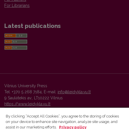
For Librarians
Latest publications
Vilnius University Press
Tel. +370 5 268 7184, E-mail:
info@leidykla.vu.lt
9 Saulėtekis av., LT10222 Vilnius
https://www.leidykla.vu.lt
By clicking “Accept All Cookies”, you agree to the storing of cookies
on your device to enhance site navigation, analyze site usage, and
Vilnius University Press platform and metadata are distributed by
assist in our marketing efforts.
Privacy policy