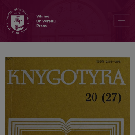
Herausgeber J. Lenktaitis und seine Tätigkeit im Jahre 1945-1950