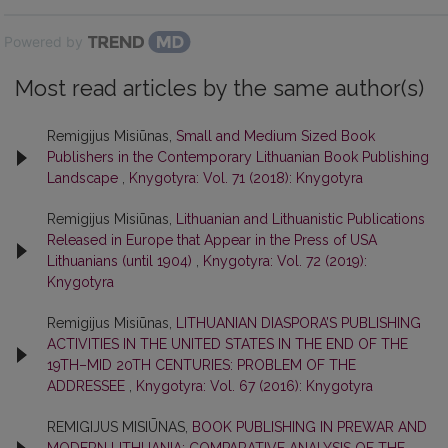
Powered by
Most read articles by the same author(s)
Remigijus Misiūnas,
Small and Medium Sized Book
Publishers in the Contemporary Lithuanian Book Publishing
Landscape
,
Knygotyra: Vol. 71 (2018): Knygotyra
Remigijus Misiūnas,
Lithuanian and Lithuanistic Publications
Released in Europe that Appear in the Press of USA
Lithuanians (until 1904)
,
Knygotyra: Vol. 72 (2019):
Knygotyra
Remigijus Misiūnas,
LITHUANIAN DIASPORA’S PUBLISHING
ACTIVITIES IN THE UNITED STATES IN THE END OF THE
19TH–MID 20TH CENTURIES: PROBLEM OF THE
ADDRESSEE
,
Knygotyra: Vol. 67 (2016): Knygotyra
REMIGIJUS MISIŪNAS,
BOOK PUBLISHING IN PREWAR AND