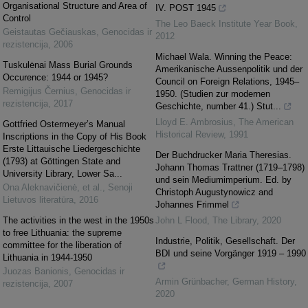
Organisational Structure and Area of
IV. POST 1945
Control
The Leo Baeck Institute Year Book
,
Geistautas Gečiauskas
,
Genocidas ir
2012
rezistencija
,
2006
Michael Wala. Winning the Peace:
Tuskulėnai Mass Burial Grounds
Amerikanische Aussenpolitik und der
Occurence: 1944 or 1945?
Council on Foreign Relations, 1945–
Remigijus Černius
,
Genocidas ir
1950. (Studien zur modernen
rezistencija
,
2017
Geschichte, number 41.) Stut...
Lloyd E. Ambrosius
,
The American
Gottfried Ostermeyer’s Manual
Historical Review
,
1991
Inscriptions in the Copy of His Book
Erste Littauische Liedergeschichte
Der Buchdrucker Maria Theresias.
(1793) at Göttingen State and
Johann Thomas Trattner (1719–1798)
University Library, Lower Sa...
und sein Mediumimperium. Ed. by
Ona Aleknavičienė, et al.
,
Senoji
Christoph Augustynowicz and
Lietuvos literatūra
,
2016
Johannes Frimmel
The activities in the west in the 1950s
John L Flood
,
The Library
,
2020
to free Lithuania: the supreme
Industrie, Politik, Gesellschaft. Der
committee for the liberation of
BDI und seine Vorgänger 1919 – 1990
Lithuania in 1944-1950
Juozas Banionis
,
Genocidas ir
Armin Grünbacher
,
German History
,
rezistencija
,
2007
2020