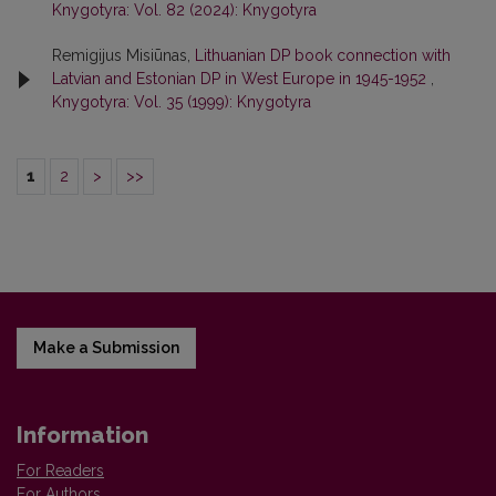
Knygotyra: Vol. 82 (2024): Knygotyra
Remigijus Misiūnas,
Lithuanian DP book connection with
Latvian and Estonian DP in West Europe in 1945-1952
,
Knygotyra: Vol. 35 (1999): Knygotyra
1
2
>
>>
Make a Submission
Information
For Readers
For Authors