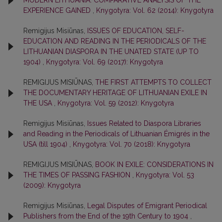
MODERN LITHUANIA: COMPARATIVE ANALYSIS OF THE
EXPERIENCE GAINED
,
Knygotyra: Vol. 62 (2014): Knygotyra
Remigijus Misiūnas,
ISSUES OF EDUCATION, SELF-
EDUCATION AND READING IN THE PERIODICALS OF THE
LITHUANIAN DIASPORA IN THE UNATED STATE (UP TO
1904)
,
Knygotyra: Vol. 69 (2017): Knygotyra
REMIGIJUS MISIŪNAS,
THE FIRST ATTEMPTS TO COLLECT
THE DOCUMENTARY HERITAGE OF LITHUANIAN EXILE IN
THE USA
,
Knygotyra: Vol. 59 (2012): Knygotyra
Remigijus Misiūnas,
Issues Related to Diaspora Libraries
and Reading in the Periodicals of Lithuanian Émigrés in the
USA (till 1904)
,
Knygotyra: Vol. 70 (2018): Knygotyra
REMIGIJUS MISIŪNAS,
BOOK IN EXILE: CONSIDERATIONS IN
THE TIMES OF PASSING FASHION
,
Knygotyra: Vol. 53
(2009): Knygotyra
Remigijus Misiūnas,
Legal Disputes of Emigrant Periodical
Publishers from the End of the 19th Century to 1904
,