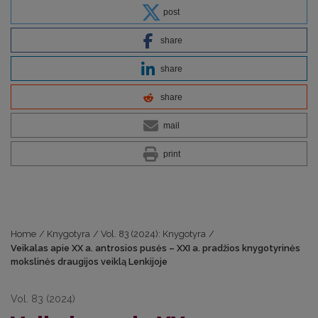
post
share
share
share
mail
print
Home
/
Knygotyra
/
Vol. 83 (2024): Knygotyra
/
Veikalas apie XX a. antrosios pusės – XXI a. pradžios knygotyrinės
mokslinės draugijos veiklą Lenkijoje
Vol. 83 (2024)