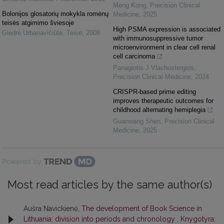
Meng Kong
,
Precision Clinical
Bolonijos glosatorių mokykla romėnų
Medicine
,
2025
teisės atgimimo šviesoje
High PSMA expression is associated
Giedrė Urbanavičiūtė
,
Teisė
,
2008
with immunosuppressive tumor
microenvironment in clear cell renal
cell carcinoma
Panagiotis J Vlachostergios
,
Precision Clinical Medicine
,
2024
CRISPR-based prime editing
improves therapeutic outcomes for
childhood alternating hemiplegia
Guanwang Shen
,
Precision Clinical
Medicine
,
2025
Powered by
Most read articles by the same author(s)
Aušra Navickienė,
The development of Book Science in
Lithuania: division into periods and chronology
,
Knygotyra: