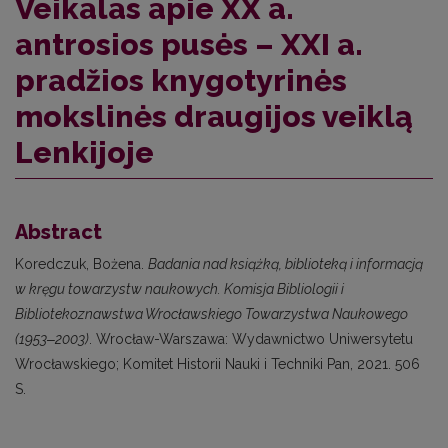
Veikalas apie XX a.
antrosios pusės – XXI a.
pradžios knygotyrinės
mokslinės draugijos veiklą
Lenkijoje
Abstract
Koredczuk, Bożena.
Badania nad książką, biblioteką i informacją
w kręgu towarzystw naukowych. Komisja Bibliologii i
Bibliotekoznawstwa Wrocławskiego Towarzystwa Naukowego
(1953‒2003)
. Wrocław-Warszawa: Wydawnictwo Uniwersytetu
Wrocławskiego; Komitet Historii Nauki i Techniki Pan, 2021. 506
S.