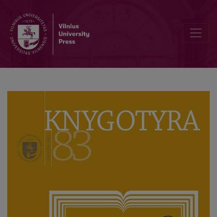
Veikalas apie XX a. antrosios pusės – XXI a. pradžios knygotyrinės 