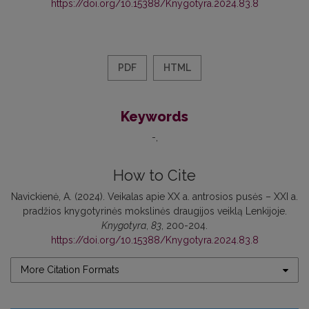
https://doi.org/10.15388/Knygotyra.2024.83.8
PDF
HTML
Keywords
-
How to Cite
Navickienė, A. (2024). Veikalas apie XX a. antrosios pusės – XXI a.
pradžios knygotyrinės mokslinės draugijos veiklą Lenkijoje.
Knygotyra
,
83
, 200-204.
https://doi.org/10.15388/Knygotyra.2024.83.8
More Citation Formats