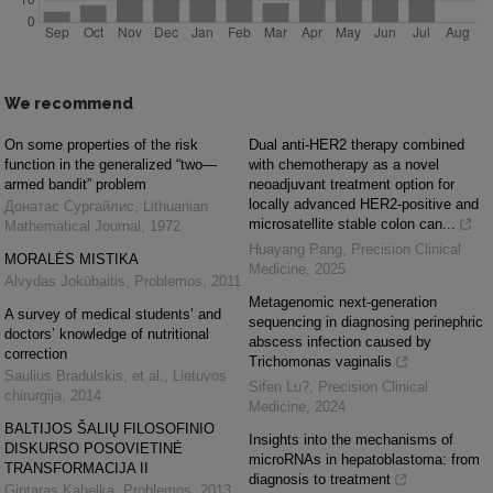
We recommend
On some properties of the risk
Dual anti-HER2 therapy combined
function in the generalized “two—
with chemotherapy as a novel
armed bandit” problem
neoadjuvant treatment option for
locally advanced HER2-positive and
Донатас Сургайлис
,
Lithuanian
microsatellite stable colon can...
Mathematical Journal
,
1972
Huayang Pang
,
Precision Clinical
MORALĖS MISTIKA
Medicine
,
2025
Alvydas Jokūbaitis
,
Problemos
,
2011
Metagenomic next-generation
A survey of medical students’ and
sequencing in diagnosing perinephric
doctors’ knowledge of nutritional
abscess infection caused by
correction
Trichomonas vaginalis
Saulius Bradulskis, et al.
,
Lietuvos
Sifen Lu?
,
Precision Clinical
chirurgija
,
2014
Medicine
,
2024
BALTIJOS ŠALIŲ FILOSOFINIO
Insights into the mechanisms of
DISKURSO POSOVIETINĖ
microRNAs in hepatoblastoma: from
TRANSFORMACIJA II
diagnosis to treatment
Gintaras Kabelka
,
Problemos
,
2013