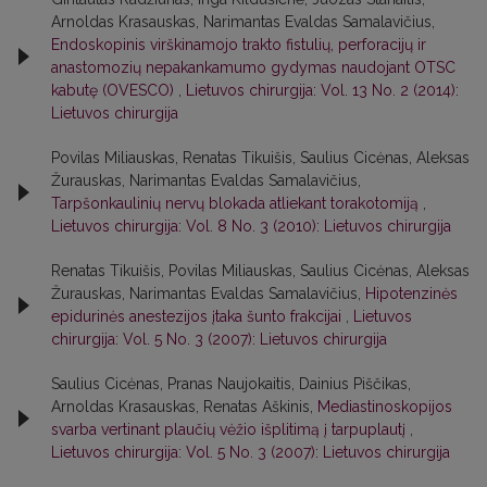
Arnoldas Krasauskas, Narimantas Evaldas Samalavičius,
Endoskopinis virškinamojo trakto fistulių, perforacijų ir
anastomozių nepakankamumo gydymas naudojant OTSC
kabutę (OVESCO)
,
Lietuvos chirurgija: Vol. 13 No. 2 (2014):
Lietuvos chirurgija
Povilas Miliauskas, Renatas Tikuišis, Saulius Cicėnas, Aleksas
Žurauskas, Narimantas Evaldas Samalavičius,
Tarpšonkaulinių nervų blokada atliekant torakotomiją
,
Lietuvos chirurgija: Vol. 8 No. 3 (2010): Lietuvos chirurgija
Renatas Tikuišis, Povilas Miliauskas, Saulius Cicėnas, Aleksas
Žurauskas, Narimantas Evaldas Samalavičius,
Hipotenzinės
epidurinės anestezijos įtaka šunto frakcijai
,
Lietuvos
chirurgija: Vol. 5 No. 3 (2007): Lietuvos chirurgija
Saulius Cicėnas, Pranas Naujokaitis, Dainius Piščikas,
Arnoldas Krasauskas, Renatas Aškinis,
Mediastinoskopijos
svarba vertinant plaučių vėžio išplitimą į tarpuplautį
,
Lietuvos chirurgija: Vol. 5 No. 3 (2007): Lietuvos chirurgija