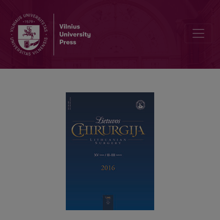
Endoscopic removal of benign tracheal tumor