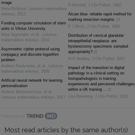
image
R Mitchell
,
J Clin Pathol
,
1982
Rima Birškytė
,
Lietuvos matematikos
rinkinys
,
2012
Alcian blue: reliable rapid method for
marking resection margins.
Funding computer simulation of stem
P J Birch
,
J Clin Pathol
,
1990
units in Vilnius University
Rūta Jegnoraitė, et al.
,
Lietuvos
Distribution of cervical glandular
matematikos rinkinys
,
2010
intraepithelial neoplasia: are
hysterectomy specimens sampled
Asymmetric cipher protocol using
appropriately?
conjugacy and discrete logarithm
M K Heatley
,
J Clin Pathol
,
2002
problem
Andrius Raulynaitis, et al.
,
Lietuvos
Impact of the transition to digital
matematikos rinkinys
,
2009
pathology in a clinical setting on
histopathologists in training:
Artificial neural network for learning
experiences and perceived challenges
personalisation
within a UK training ...
Andrius Berniukevičius, et al.
,
Lisa Browning
,
J Clin Pathol
,
2022
Lietuvos matematikos rinkinys
,
2017
Powered by
Most read articles by the same author(s)