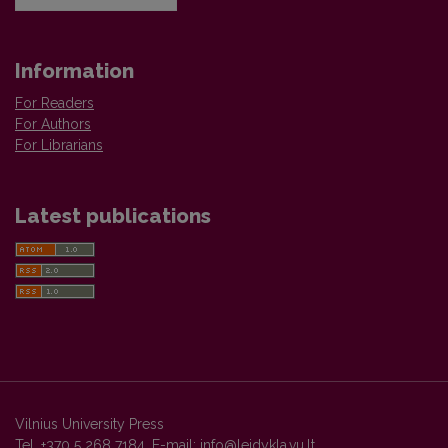
Information
For Readers
For Authors
For Librarians
Latest publications
Vilnius University Press
Tel. +370 5 268 7184, E-mail:
info@leidykla.vu.lt