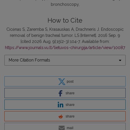
bronchoscopy
How to Cite
Cicėnas S, Zaremba S, Krasauskas A, Drachneris J. Endoscopic
removal of benign tracheal tumor. LS [Internet]. 2016 Sep. 9
[cited 2026 Aug. 9];15(2-3):104-7. Available from:
https://www.journals.vu.lt/lietuvos-chirurgija/article/view/10087
More Citation Formats
post
share
share
share
mail