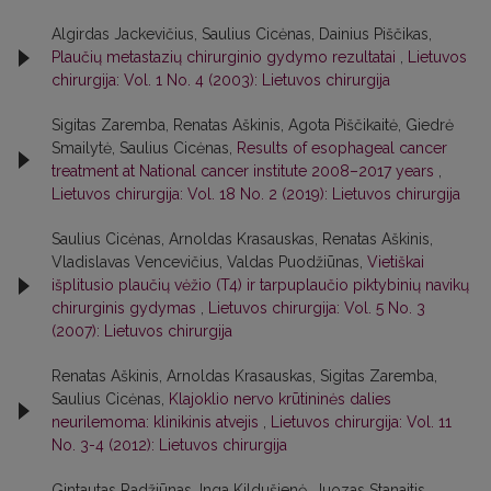
Algirdas Jackevičius, Saulius Cicėnas, Dainius Piščikas,
Plaučių metastazių chirurginio gydymo rezultatai
,
Lietuvos
chirurgija: Vol. 1 No. 4 (2003): Lietuvos chirurgija
Sigitas Zaremba, Renatas Aškinis, Agota Piščikaitė, Giedrė
Smailytė, Saulius Cicėnas,
Results of esophageal cancer
treatment at National cancer institute 2008–2017 years
,
Lietuvos chirurgija: Vol. 18 No. 2 (2019): Lietuvos chirurgija
Saulius Cicėnas, Arnoldas Krasauskas, Renatas Aškinis,
Vladislavas Vencevičius, Valdas Puodžiūnas,
Vietiškai
išplitusio plaučių vėžio (T4) ir tarpuplaučio piktybinių navikų
chirurginis gydymas
,
Lietuvos chirurgija: Vol. 5 No. 3
(2007): Lietuvos chirurgija
Renatas Aškinis, Arnoldas Krasauskas, Sigitas Zaremba,
Saulius Cicėnas,
Klajoklio nervo krūtininės dalies
neurilemoma: klinikinis atvejis
,
Lietuvos chirurgija: Vol. 11
No. 3-4 (2012): Lietuvos chirurgija
Gintautas Radžiūnas, Inga Kildušienė, Juozas Stanaitis,