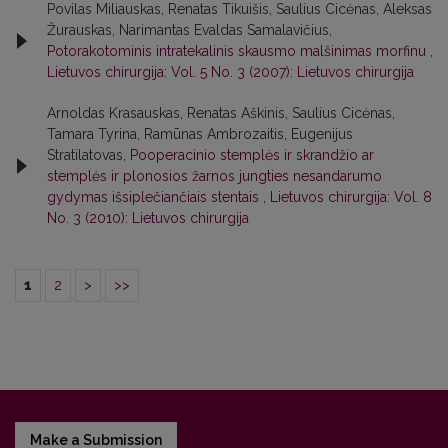
Povilas Miliauskas, Renatas Tikuišis, Saulius Cicėnas, Aleksas
Žurauskas, Narimantas Evaldas Samalavičius,
Potorakotominis intratekalinis skausmo malšinimas morfinu
,
Lietuvos chirurgija: Vol. 5 No. 3 (2007): Lietuvos chirurgija
Arnoldas Krasauskas, Renatas Aškinis, Saulius Cicėnas,
Tamara Tyrina, Ramūnas Ambrozaitis, Eugenijus
Stratilatovas,
Pooperacinio stemplės ir skrandžio ar
stemplės ir plonosios žarnos jungties nesandarumo
gydymas išsiplečiančiais stentais
,
Lietuvos chirurgija: Vol. 8
No. 3 (2010): Lietuvos chirurgija
1
2
>
>>
Make a Submission