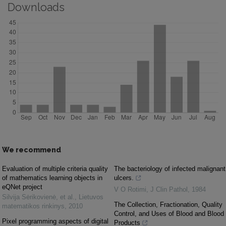
Downloads
We recommend
Evaluation of multiple criteria quality
The bacteriology of infected malignant
of mathematics learning objects in
ulcers.
eQNet project
V O Rotimi
,
J Clin Pathol
,
1984
Silvija Sėrikovienė, et al.
,
Lietuvos
The Collection, Fractionation, Quality
matematikos rinkinys
,
2010
Control, and Uses of Blood and Blood
Pixel programming aspects of digital
Products