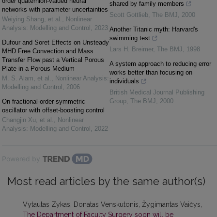
order quaternion-valued neural
shared by family members
networks with parameter uncertainties
Scott Gottlieb
,
The BMJ
,
2000
Weiying Shang, et al.
,
Nonlinear
Analysis: Modelling and Control
,
2023
Another Titanic myth: Harvard's
swimming test
Dufour and Soret Effects on Unsteady
Lars H. Breimer
,
The BMJ
,
1998
MHD Free Convection and Mass
Transfer Flow past a Vertical Porous
A system approach to reducing error
Plate in a Porous Medium
works better than focusing on
M. S. Alam, et al.
,
Nonlinear Analysis:
individuals
Modelling and Control
,
2006
British Medical Journal Publishing
Group
,
The BMJ
,
2000
On fractional-order symmetric
oscillator with offset-boosting control
Changjin Xu, et al.
,
Nonlinear
Analysis: Modelling and Control
,
2022
Powered by
Most read articles by the same author(s)
Vytautas Zykas, Donatas Venskutonis, Žygimantas Vaičys,
The Department of Faculty Surgery soon will be