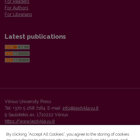
For Readers
For Authors
For Librarians
Latest publications
Vilnius University Press
Tel. +370 5 268 7184, E-mail:
info@leidykla.vu.lt
9 Saulėtekis av., LT10222 Vilnius
https://www.leidykla.vu.lt
By clicking “Accept All Cookies”, you agree to the storing of cookies