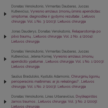
Donatas Venskutonis, Virmantas Daubaras, Juozas
Kutkevičius,
Vyresnio amžiaus žmonių ūminis apendicitas:
simptomai, diagnostika ir gydymo rezultatai
,
Lietuvos
chirurgija: Vol. 1 No. 3 (2003): Lietuvos chirurgija
Jonas Dauderys, Donatas Venskutonis,
Relaparotomija po
pilvo traumų
,
Lietuvos chirurgija: Vol. 2 No. 4 (2004):
Lietuvos chirurgija
Donatas Venskutonis, Virmantas Daubaras, Juozas
Kutkevičius, Jelena Kornej,
Vyresnio amžiaus žmonių
apendicito ypatumai
,
Lietuvos chirurgija: Vol. 1 No. 1 (2003):
Lietuvos chirurgija
Saulius Bradulskis, Kęstutis Adamonis,
Chirurginių ligonių
perioperacinis maitinimas: ar jis reikalingas?
,
Lietuvos
chirurgija: Vol. 1 No. 2 (2003): Lietuvos chirurgija
Donatas Venskutonis, Linas Urbanavičius,
Dvylikapirštės
žarnos traumos
,
Lietuvos chirurgija: Vol. 3 No. 2 (2005):
Lietuvos chirurgija