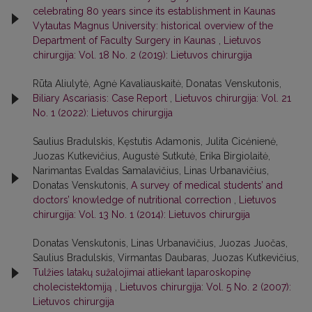
celebrating 80 years since its establishment in Kaunas
Vytautas Magnus University: historical overview of the
Department of Faculty Surgery in Kaunas
,
Lietuvos
chirurgija: Vol. 18 No. 2 (2019): Lietuvos chirurgija
Rūta Aliulytė, Agnė Kavaliauskaitė, Donatas Venskutonis,
Biliary Ascariasis: Case Report
,
Lietuvos chirurgija: Vol. 21
No. 1 (2022): Lietuvos chirurgija
Saulius Bradulskis, Kęstutis Adamonis, Julita Cicėnienė,
Juozas Kutkevičius, Augustė Sutkutė, Erika Birgiolaitė,
Narimantas Evaldas Samalavičius, Linas Urbanavičius,
Donatas Venskutonis,
A survey of medical students’ and
doctors’ knowledge of nutritional correction
,
Lietuvos
chirurgija: Vol. 13 No. 1 (2014): Lietuvos chirurgija
Donatas Venskutonis, Linas Urbanavičius, Juozas Juočas,
Saulius Bradulskis, Virmantas Daubaras, Juozas Kutkevičius,
Tulžies latakų sužalojimai atliekant laparoskopinę
cholecistektomiją
,
Lietuvos chirurgija: Vol. 5 No. 2 (2007):
Lietuvos chirurgija