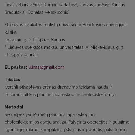
1
2
1
Linas Urbanavičius
, Roman Kartašov
, Juozas Juočas
, Saulius
1
1
Bradulskis
, Donatas Venskutonis
1
Lietuvos sveikatos mokslų universiteto Bendrosios chirurgijos
klinika,
Josvainių g. 2, LT-47144 Kaunas
2
Lietuvos sveikatos mokslų universitetas, A. Mickevičiaus g. 9,
LT-44307 Kaunas
El. paštas:
ulinas@gmail.com
Tikslas
Įvertinti pilvaplėvės ertmės drenavimo teikiamą naudą ir
trūkumus atlikus planinę laparoskopinę cholecistektomiją.
Metodai
Retrospektyvi 10 metų planinės laparoskopinės
cholecitektomijos atvejų analizė. Palyginta operacijos ir gulėjimo
ligoninėje trukmė, komplikacijų skaičius ir pobūdis, pakartotinių