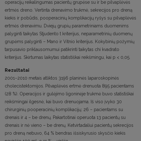
operacijų reikalingumas pacientų grupėse su ir be pilvaplėvės
ertmės dreno. Vertinta drenavimo trukmė, sekrecijos pro dreną
kiekis ir pobūdis, pooperacinių komplikacijų ryšys su pilvaplėvės
ertmės drenavimu. Dviejų grupių parametriniams duomenims
palyginti taikytas Stjudento t kriterijus, neparametrinių duomenų
grupėms palyginti – Mano ir Vitnio kriterijus. Kokybinių požymių
tarpusavio priklausomumui patikrinti taikytas chi kvadrato
kriterijus. Skirtumas laikytas statistiškai reikšmingu, kai p < 0,05.
Rezultatai
2001–2010 metais atliktos 3196 planinės laparoskopinės
cholecistektomijos. Pilvaplėvės ertmė drenuota 895 pacientams
(28 %). Operacijos ir gulėjimo ligoninėje trukmė buvo statistiškai
reikšmingai ilgesnė, kai buvo drenuojama. Iš viso įvyko 30
chirurginių pooperacinių komplikacijų: 26 – pacientams su
drenais ir 4 – be drenų. Pakartotinai operuota 13 pacientų su
drenais ir nė vieno – be drenų. Ketvirtadaliui pacientų sekrecijos
pro dreną nebuvo, 64 % bendras išsiskyrusio skysčio kiekis