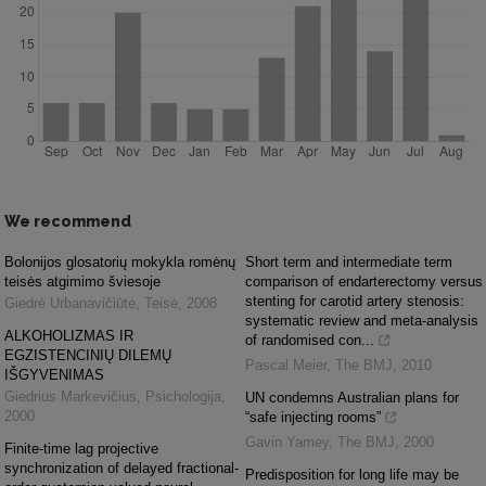
We recommend
Bolonijos glosatorių mokykla romėnų
Short term and intermediate term
teisės atgimimo šviesoje
comparison of endarterectomy versus
stenting for carotid artery stenosis:
Giedrė Urbanavičiūtė
,
Teisė
,
2008
systematic review and meta-analysis
ALKOHOLIZMAS IR
of randomised con...
EGZISTENCINIŲ DILEMŲ
Pascal Meier
,
The BMJ
,
2010
IŠGYVENIMAS
Giedrius Markevičius
,
Psichologija
,
UN condemns Australian plans for
2000
“safe injecting rooms”
Gavin Yamey
,
The BMJ
,
2000
Finite-time lag projective
synchronization of delayed fractional-
Predisposition for long life may be