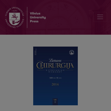
Ar verta drenuoti pilvaplėvės ertmę atlikus planinę laparoskopinę c