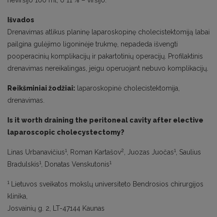
neviršijo 100 ml, o 11 % – viršijo.
Išvados
Drenavimas atlikus planinę laparoskopinę cholecistektomiją labai
pailgina gulėjimo ligoninėje trukmę, nepadeda išvengti
pooperacinių komplikacijų ir pakartotinių operacijų. Profilaktinis
drenavimas nereikalingas, jeigu operuojant nebuvo komplikacijų.
Reikšminiai žodžiai:
laparoskopinė cholecistektomija,
drenavimas.
Is it worth draining the peritoneal cavity after elective
laparoscopic cholecystectomy?
1
2
1
Linas Urbanavičius
, Roman Kartašov
, Juozas Juočas
, Saulius
1
1
Bradulskis
, Donatas Venskutonis
1
Lietuvos sveikatos mokslų universiteto Bendrosios chirurgijos
klinika,
Josvainių g. 2, LT-47144 Kaunas