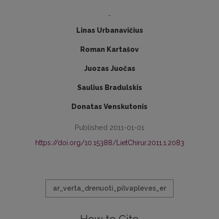
-
Linas Urbanavičius
Roman Kartašov
Juozas Juočas
Saulius Bradulskis
Donatas Venskutonis
Published 2011-01-01
https://doi.org/10.15388/LietChirur.2011.1.2083
ar_verta_drenuoti_pilvapleves_er