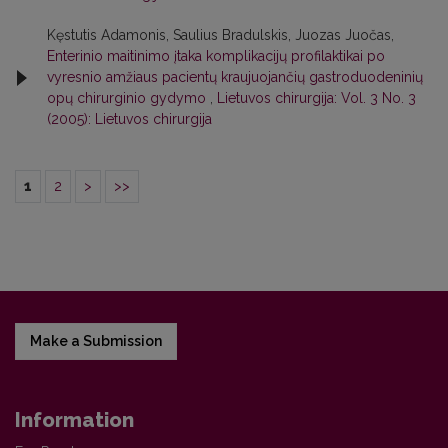
Kęstutis Adamonis, Saulius Bradulskis, Juozas Juočas,
Enterinio maitinimo įtaka komplikacijų profilaktikai po
vyresnio amžiaus pacientų kraujuojančių gastroduodeninių
opų chirurginio gydymo
,
Lietuvos chirurgija: Vol. 3 No. 3
(2005): Lietuvos chirurgija
1
2
>
>>
Make a Submission
Information