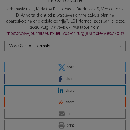
How to Cite
Urbanavičius L, Kartašov R, Juočas J, Bradulskis S, Venskutonis
D. Ar verta drenuoti pilvaplėvės ertmę atlikus planinę
laparoskopinę cholecistektomiją?. LS [Internet]. 2011 Jan. 1 [cited
2026 Aug. 7];9(3-4):0-. Available from:
https://www.journals.vu.lt/lietuvos-chirurgija/article/view/2083
More Citation Formats
post
share
share
share
mail
print