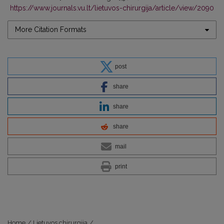
https://www.journals.vu.lt/lietuvos-chirurgija/article/view/2090
More Citation Formats
post
share
share
share
mail
print
Home
/
Lietuvos chirurgija
/