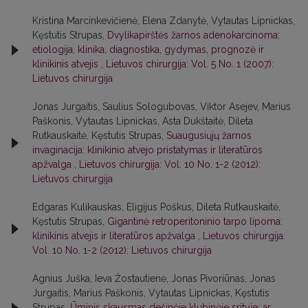
Kristina Marcinkevičienė, Elena Zdanytė, Vytautas Lipnickas,
Kęstutis Strupas,
Dvylikapirštės žarnos adenokarcinoma:
etiologija, klinika, diagnostika, gydymas, prognozė ir
klinikinis atvejis
,
Lietuvos chirurgija: Vol. 5 No. 1 (2007):
Lietuvos chirurgija
Jonas Jurgaitis, Saulius Sologubovas, Viktor Asejev, Marius
Paškonis, Vytautas Lipnickas, Asta Dukštaitė, Dileta
Rutkauskaitė, Kęstutis Strupas,
Suaugusiųjų žarnos
invaginacija: klinikinio atvejo pristatymas ir literatūros
apžvalga
,
Lietuvos chirurgija: Vol. 10 No. 1-2 (2012):
Lietuvos chirurgija
Edgaras Kulikauskas, Eligijus Poškus, Dileta Rutkauskaitė,
Kęstutis Strupas,
Gigantinė retroperitoninio tarpo lipoma:
klinikinis atvejis ir literatūros apžvalga
,
Lietuvos chirurgija:
Vol. 10 No. 1-2 (2012): Lietuvos chirurgija
Agnius Juška, Ieva Žostautienė, Jonas Pivoriūnas, Jonas
Jurgaitis, Marius Paškonis, Vytautas Lipnickas, Kęstutis
Strupas,
Ūminis skausmas dešinėje klubinėje srityje: ar