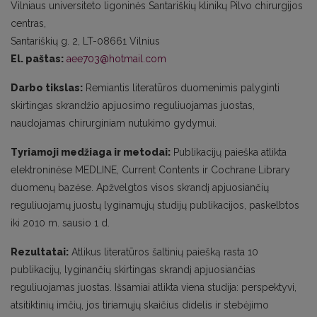
Vilniaus universiteto ligoninės Santariškių klinikų Pilvo chirurgijos
centras,
Santariškių g. 2, LT-08661 Vilnius
El. paštas:
aee703@hotmail.com
Darbo tikslas:
Remiantis literatūros duomenimis palyginti
skirtingas skrandžio apjuosimo reguliuojamas juostas,
naudojamas chirurginiam nutukimo gydymui.
Tyriamoji medžiaga ir metodai:
Publikacijų paieška atlikta
elektroninėse MEDLINE, Current Contents ir Cochrane Library
duomenų bazėse. Apžvelgtos visos skrandį apjuosiančių
reguliuojamų juostų lyginamųjų studijų publikacijos, paskelbtos
iki 2010 m. sausio 1 d.
Rezultatai:
Atlikus literatūros šaltinių paiešką rasta 10
publikacijų, lyginančių skirtingas skrandį apjuosiančias
reguliuojamas juostas. Išsamiai atlikta viena studija: perspektyvi,
atsitiktinių imčių, jos tiriamųjų skaičius didelis ir stebėjimo