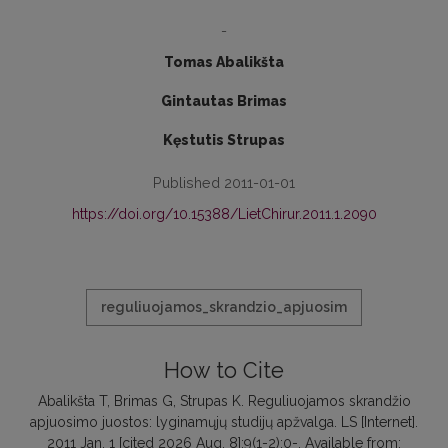
-
Tomas Abalikšta
Gintautas Brimas
Kęstutis Strupas
Published 2011-01-01
https://doi.org/10.15388/LietChirur.2011.1.2090
reguliuojamos_skrandzio_apjuosim
How to Cite
Abalikšta T, Brimas G, Strupas K. Reguliuojamos skrandžio
apjuosimo juostos: lyginamųjų studijų apžvalga. LS [Internet].
2011 Jan. 1 [cited 2026 Aug. 8];9(1-2):0-. Available from: