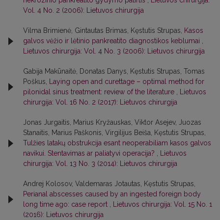
nekrozinio pankreatito gydymo patirtis
,
Lietuvos chirurgija:
Vol. 4 No. 2 (2006): Lietuvos chirurgija
Vilma Brimienė, Gintautas Brimas, Kęstutis Strupas,
Kasos
galvos vėžio ir lėtinio pankreatito diagnostikos keblumai
,
Lietuvos chirurgija: Vol. 4 No. 3 (2006): Lietuvos chirurgija
Gabija Makūnaitė, Donatas Danys, Kęstutis Strupas, Tomas
Poškus,
Laying open and curettage – optimal method for
pilonidal sinus treatment: review of the literature
,
Lietuvos
chirurgija: Vol. 16 No. 2 (2017): Lietuvos chirurgija
Jonas Jurgaitis, Marius Kryžauskas, Viktor Asejev, Juozas
Stanaitis, Marius Paškonis, Virgilijus Beiša, Kęstutis Strupas,
Tulžies latakų obstrukcija esant neoperabiliam kasos galvos
navikui. Stentavimas ar paliatyvi operacija?
,
Lietuvos
chirurgija: Vol. 13 No. 3 (2014): Lietuvos chirurgija
Andrej Kolosov, Valdemaras Jotautas, Kęstutis Strupas,
Perianal abscesses caused by an ingested foreign body
long time ago: case report
,
Lietuvos chirurgija: Vol. 15 No. 1
(2016): Lietuvos chirurgija