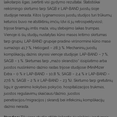
laikotarpis ilgas, įvertinti visi gydymo rezultatai. Statistiškai
reikšmingo skirtumo tarp SAGB ir LAP-BAND juostų šioje
studijoje nerasta. Kitos lyginamosios juostų studijos turi trūkumų:
keturios buvo ne atsitiktinių imčių (dvi iš jų retrospektyvios),
trijose tiriamųjų imtis maža, visų stebėjimo laikas trumpas.
Vienoje iš šių studijų nustatytas kūno masės kritimo skirtumas
tarp grupių: LAP-BAND grupėje pradinė viršnorminė kūno masė
sumažėjo 41,7 %, Heliogast – 28,3 %. Mechaninių juostų
komplikacijų dažnis skyrėsi vienoje studijoje: LAP-BAND – 7 %,
SAGB – 1 %. Skirtumas tarp „mažo skrandžio“ išsiplėtimo arba
juostos nuslinkimo dažnio rastas trijose studijose (MiniMizer
Extra – 0 % ir LAP-BAND – 10,8 %; SAGB – 2,4 % ir LAP-BAND –
27,6 %; SAGB – 2 % ir LAP-BAND – 23 %). Skirtumo tarp gretutinių
ligų ir gyvenimo kokybės pokyčio, hospitalizacijos trukmės,
juostos reguliavimų skaičiaus/dažnio, juostos
penetracijos/migracijos į skrandį bei infekcinių komplikacijų
dažnio nerasta.