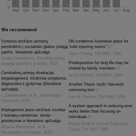
We recommend
Vyresnio amžiaus asmenų
UN condemns Australian plans for
persikėlimo į socialinės globos įstaigą
“safe injecting rooms”
patirtis: literatūros apžvalga
Gavin Yamey
,
The BMJ
,
2000
Jūratė Charenkova
,
Socialinė teorija
Predisposition for long life may be
empirija politika ir praktika
,
2018
shared by family members
Cervikalinių arterijų disekacija:
Scott Gottlieb
,
The BMJ
,
2000
etiopatogenezė, klinikiniai simptomai,
diagnostika ir gydymas (literatūros
Another Titanic myth: Harvard's
apžvalga)
swimming test
I. Zagorskienė, et al.
,
Neurologijos
Lars H. Breimer
,
The BMJ
,
1998
seminarai
,
2020
A system approach to reducing error
Kriptogeninis jauno amžiaus insultas
works better than focusing on
ir kanapių vartojimas: atvejo
individuals
pristatymas ir literatūros apžvalga
British Medical Journal Publishing
Aivaras Atkociunas, et al.
,
Group
,
The BMJ
,
2000
Neurologijos seminarai
,
2019