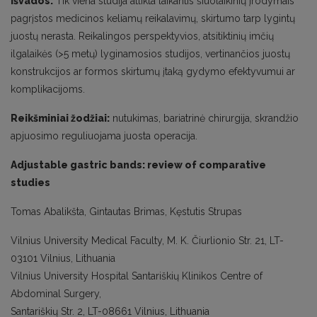
Išvados:
Tik viena studija atlikta laikantis šiuolaikinių įrodymais
pagrįstos medicinos keliamų reikalavimų, skirtumo tarp lygintų
juostų nerasta. Reikalingos perspektyvios, atsitiktinių imčių
ilgalaikės (>5 metų) lyginamosios studijos, vertinančios juostų
konstrukcijos ar formos skirtumų įtaką gydymo efektyvumui ar
komplikacijoms.
Reikšminiai žodžiai:
nutukimas, bariatrinė chirurgija, skrandžio
apjuosimo reguliuojama juosta operacija.
Adjustable gastric bands: review of comparative
studies
Tomas Abalikšta, Gintautas Brimas, Kęstutis Strupas
Vilnius University Medical Faculty, M. K. Čiurlionio Str. 21, LT-
03101 Vilnius, Lithuania
Vilnius University Hospital Santariškių Klinikos Centre of
Abdominal Surgery,
Santariškių Str. 2, LT-08661 Vilnius, Lithuania