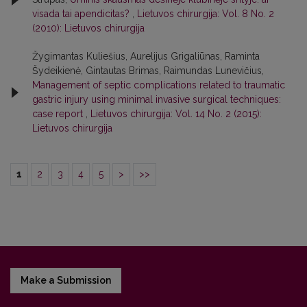
visada tai apendicitas?
,
Lietuvos chirurgija: Vol. 8 No. 2
(2010): Lietuvos chirurgija
Žygimantas Kuliešius, Aurelijus Grigaliūnas, Raminta
Šydeikienė, Gintautas Brimas, Raimundas Lunevičius,
Management of septic complications related to traumatic
gastric injury using minimal invasive surgical techniques:
case report
,
Lietuvos chirurgija: Vol. 14 No. 2 (2015):
Lietuvos chirurgija
1
2
3
4
5
>
>>
Make a Submission