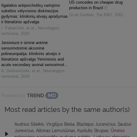
US concedes on cheaper drug
Ilgalaikio antipsichotikų vartojimo
production in Brazil
sukeltos vėlyvosios diskinezijos
Scott Gottlieb
,
The BMJ
,
2001
gydymas: klinikinių atvejų aprašymas
ir literatūros apžvalga
I. Pabarčiūtė, et al.
,
Neurologijos
seminarai
,
2020
Jersiniozė ir ūminė antrinė
sensomotorinė aksoninė
polineuropatija: klinikinis atvejis ir
literatūros apžvalga Yersiniosis and
acute secondary axonal sensorimot...
A. Daškevičiūtė, et al.
,
Neurologijos
seminarai
,
2019
Powered by
Most read articles by the same author(s)
Audrius Šileikis, Virgilijus Beiša, Blažiejus Jucevičius, Saulius
Jurevičius, Albinas Lamošiūnas, Kęstutis Strupas,
Ūminio