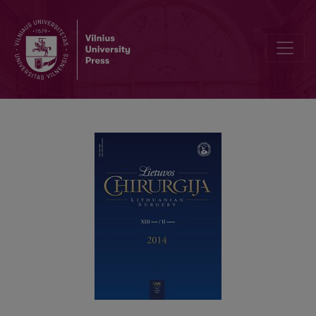
Reguliuojamos skrandžio apjuosimo juostos: lyginamųjų studijų ap