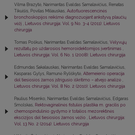
Vilma Brazytė, Narimantas Evaldas Samalavičius, Renatas
Tikuišis, Povilas Miliauskas,
Autofluorescencinės
bronchoskopijos reikšmė diagnozuojant ankstyvą plaučių
vėžį
,
Lietuvos chirurgija: Vol. 9 No. 3-4 (2011): Lietuvos
chirurgija
Tomas Poškus, Narimantas Evaldas Samalavičius,
Vėlyvųjų
rezultatų po uždarosios hemoroidektomijos įvertinimas
,
Lietuvos chirurgija: Vol. 6 No. 1 (2008): Lietuvos chirurgija
Edmundas Sakalauskas, Narimantas Evaldas Samalavičius,
Kasparas Gylys, Ramunė Ryliškytė,
Altemeierio operacija
dėl tiesiosios žarnos įstrigusio iškritimo – atvejo analizė
,
Lietuvos chirurgija: Vol. 8 No. 2 (2010): Lietuvos chirurgija
Paulius Misenko, Narimantas Evaldas Samalavičius, Edgaras
Smolskas,
Rektovaginalinės fistulės plastika m. gracilis po
chemospindulinio gydymo ir totalios mezorektinės
ekscizijos dėl tiesiosios žarnos vėžio
,
Lietuvos chirurgija:
Vol. 13 No. 2 (2014): Lietuvos chirurgija