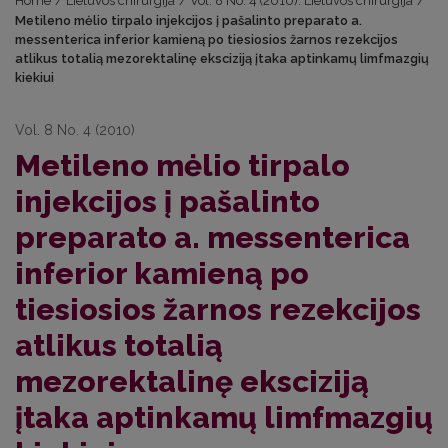
Home
/
Lietuvos chirurgija
/
Vol. 8 No. 4 (2010): Lietuvos chirurgija
/
Metileno mėlio tirpalo injekcijos į pašalinto preparato a.
messenterica inferior kamieną po tiesiosios žarnos rezekcijos
atlikus totalią mezorektalinę eksciziją įtaka aptinkamų limfmazgių
kiekiui
Vol. 8 No. 4 (2010)
Metileno mėlio tirpalo
injekcijos į pašalinto
preparato a. messenterica
inferior kamieną po
tiesiosios žarnos rezekcijos
atlikus totalią
mezorektalinę eksciziją
įtaka aptinkamų limfmazgių