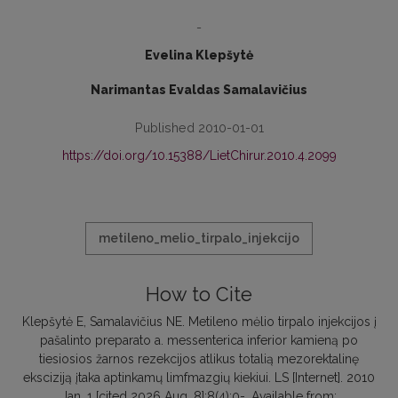
-
Evelina Klepšytė
Narimantas Evaldas Samalavičius
Published 2010-01-01
https://doi.org/10.15388/LietChirur.2010.4.2099
metileno_melio_tirpalo_injekcijo
How to Cite
Klepšytė E, Samalavičius NE. Metileno mėlio tirpalo injekcijos į
pašalinto preparato a. messenterica inferior kamieną po
tiesiosios žarnos rezekcijos atlikus totalią mezorektalinę
eksciziją įtaka aptinkamų limfmazgių kiekiui. LS [Internet]. 2010
Jan. 1 [cited 2026 Aug. 8];8(4):0-. Available from: