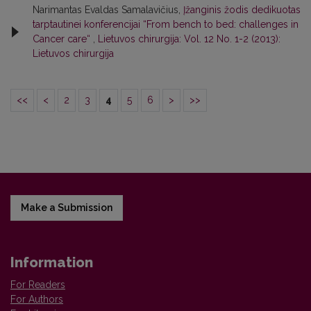
Narimantas Evaldas Samalavičius,
Įžanginis žodis dedikuotas
tarptautinei konferencijai “From bench to bed: challenges in
Cancer care“
,
Lietuvos chirurgija: Vol. 12 No. 1-2 (2013):
Lietuvos chirurgija
<<
<
2
3
4
5
6
>
>>
Make a Submission
Information
For Readers
For Authors