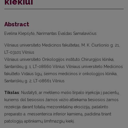
kiekiui
Abstract
Evelina Klepšytė, Narimantas Evaldas Samalavičius
Vilniaus universiteto Medicinos fakultetas, M. K. Čiurlionio g. 21,
LT-03101 Vilnius
Vilniaus universiteto Onkologijos instituto Chirurgijos klinika,
Santariškių g. 1, LT-08660 Vilnius Vilniaus universiteto Medicinos
fakulteto Vidaus ligų, šeimos medicinos ir onkologijos klinika,
Santariškių g. 2, LT-08661 Vilnius
Tikslas
: Nustatyti, ar metileno mėlio tirpalo injekcija į pacientų,
kuriems dėl tiesiosios žarnos vėžio atliekama tiesiosios žarnos
rezekcija darant totalią mezorektalinę eksciziją, pašalinto
preparato a. messenterica inferior kamieną, padidina tiriant
patologiją aptinkamų limfmazgių kiekį.