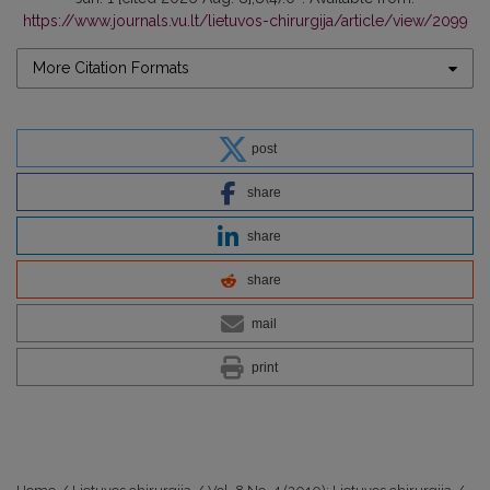
https://www.journals.vu.lt/lietuvos-chirurgija/article/view/2099
More Citation Formats
post
share
share
share
mail
print