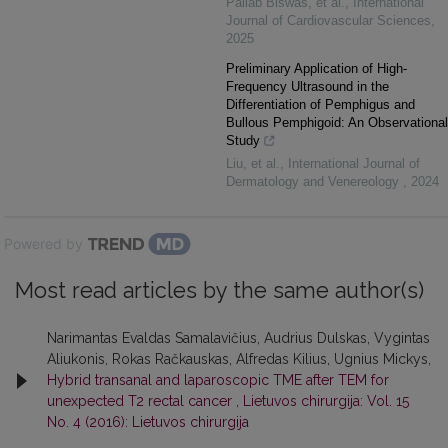
Pallab Biswas, et al.
,
International
Journal of Cardiovascular Sciences
,
2025
Preliminary Application of High-
Frequency Ultrasound in the
Differentiation of Pemphigus and
Bullous Pemphigoid: An Observational
Study
Liu, et al.
,
International Journal of
Dermatology and Venereology
,
2024
Powered by
Most read articles by the same author(s)
Narimantas Evaldas Samalavičius, Audrius Dulskas, Vygintas
Aliukonis, Rokas Račkauskas, Alfredas Kilius, Ugnius Mickys,
Hybrid transanal and laparoscopic TME after TEM for
unexpected T2 rectal cancer
,
Lietuvos chirurgija: Vol. 15
No. 4 (2016): Lietuvos chirurgija