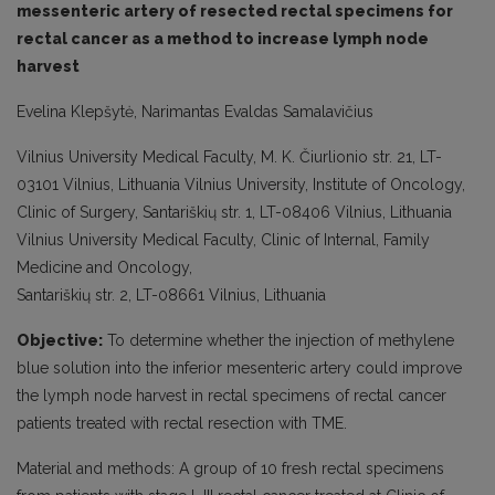
messenteric artery of resected rectal specimens for
rectal cancer as a method to increase lymph node
harvest
Evelina Klepšytė, Narimantas Evaldas Samalavičius
Vilnius University Medical Faculty, M. K. Čiurlionio str. 21, LT-
03101 Vilnius, Lithuania Vilnius University, Institute of Oncology,
Clinic of Surgery, Santariškių str. 1, LT-08406 Vilnius, Lithuania
Vilnius University Medical Faculty, Clinic of Internal, Family
Medicine and Oncology,
Santariškių str. 2, LT-08661 Vilnius, Lithuania
Objective:
To determine whether the injection of methylene
blue solution into the inferior mesenteric artery could improve
the lymph node harvest in rectal specimens of rectal cancer
patients treated with rectal resection with TME.
Material and methods: A group of 10 fresh rectal specimens