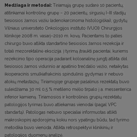
Medžiaga ir metodai:
Tiriamąją grupę sudarė 10 pacientų,
atitinkamai kontrolinę grupę – 20 pacientų, sirgusių I–III stadijų
tiesiosios žarnos vėžiu (adenokarcinoma histologiškai), gydytų
Vilniaus universiteto Onkologijos instituto (VUOI) Chirurgijos
klinikoje 2008 m. vasarį–2010 m. kovą. Pacientams to paties
chirurgo buvo atlikta standartinė tiesiosios žarnos rezekcija ir
totali mezorektalinė ekscizija. Į tyrimą įtraukti pacientai, kuriems
rezekcinio tipo operacija padarant koloanalinę jungtį atlikta dėl
tiesiosios žarnos vidurinio ar apatinio trečdalio vėžio, netaikytas
ikioperacinis smulkiafrakcinis spindulinis gydymas ir nebuvo
atokių metastazių. Tiriamojoje grupėje pašalinus rezektatą buvo
suleidžiama 30 ml 0,5 % metileno mėlio tirpalo į a. messenterica
inferior kamieną. Tiriamosios ir kontrolinės grupių rezektatų
patologijos tyrimas buvo atliekamas vienodai (pagal VPC
standartą). Patologas nebuvo specialiai informuotas atlikti
makroskopinį apdorojimą kokiu nors ypatingu būdu, tad tyrimo
metodika buvo vienoda. Atlikta retrospektyvi klinikinių ir
patologijos duomenų analizė.