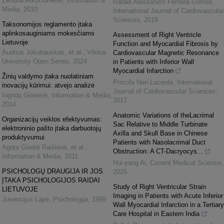
Zenona Atkočiūnienė
,
Information &
Rafael Alessandro Ferreira Gomes
,
Media
,
2010
International Journal of Cardiovascular
Sciences
,
2018
Taksonomijos reglamento įtaka
aplinkosauginiams mokesčiams
Assessment of Right Ventricle
Lietuvoje
Function and Myocardial Fibrosis by
Audrius Jokubauskas, et al.
,
Vilnius
Cardiovascular Magnetic Resonance
University Open Series
,
2024
in Patients with Inferior Wall
Myocardial Infarction
Žinių valdymo įtaka nuolatiniam
Priscila Neri Lacerda
,
International
inovacijų kūrimui: atvejo analizė
Journal of Cardiovascular Sciences
,
Ingrida Girnienė
,
Information & Media
,
2017
2014
Anatomic Variations of theLacrimal
Organizacijų veiklos efektyvumas:
Sac Relative to Middle Turbinate
elektroninio pašto įtaka darbuotojų
Axilla and Skull Base in Chinese
produktyvumui
Patients with Nasolacrimal Duct
Agota Giedrė Raišienė, et al.
,
Obstruction: A CT-Dacryocys...
Information & Media
,
2011
Hui-yang Ai
,
Current Medical Science
,
PSICHOLOGŲ DRAUGIJA IR JOS
2025
ĮTAKA PSICHOLOGIJOS RAIDAI
Study of Right Ventricular Strain
LIETUVOJE
Imaging in Patients with Acute Inferior
Juvencijus Lapė
,
Psichologija
,
1999
Wall Myocardial Infarction in a Tertiary
Care Hospital in Eastern India