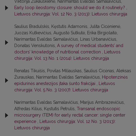
Viktorija Žukauskienė, Narimantas Evaldas Samalavičius,
Early loop ileostomy closure: should we do it routinely?
,
Lietuvos chirurgija: Vol. 12 No. 3 (2013): Lietuvos chirurgija
Saulius Bradulskis, Kęstutis Adamonis, Julita Cicėnienė,
Juozas Kutkevičius, Augustė Sutkutė, Erika Birgiolaitė,
Narimantas Evaldas Samalavičius, Linas Urbanavičius,
Donatas Venskutonis,
A survey of medical students’ and
doctors’ knowledge of nutritional correction
,
Lietuvos
chirurgija: Vol. 13 No. 1 (2014): Lietuvos chirurgija
Renatas Tikuišis, Povilas Miliauskas, Saulius Cicėnas, Aleksas
Žurauskas, Narimantas Evaldas Samalavičius,
Hipotenzinės
epidurinės anestezijos įtaka šunto frakcijai
,
Lietuvos
chirurgija: Vol. 5 No. 3 (2007): Lietuvos chirurgija
Narimantas Evaldas Samalavičius, Marijus Ambrazevičius,
Alfredas Kilius, Kęstutis Petrulis,
Transanal endoscopic
microsurgery (TEM) for early rectal cancer: single center
experience
,
Lietuvos chirurgija: Vol. 12 No. 3 (2013):
Lietuvos chirurgija