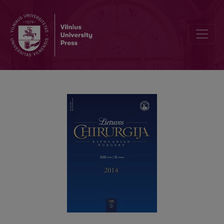
Metileno mėlio tirpalo injekcijos į pašalinto preparato a. messenteri