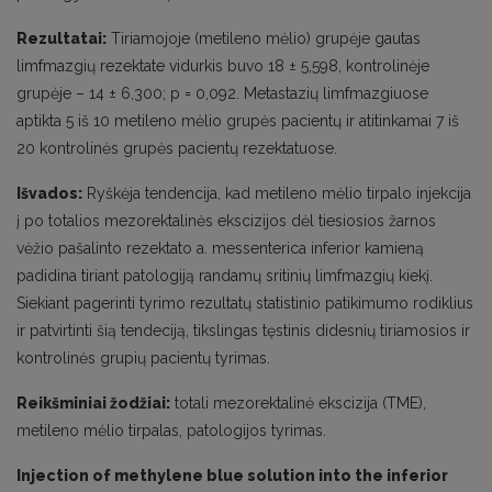
Rezultatai:
Tiriamojoje (metileno mėlio) grupėje gautas
limfmazgių rezektate vidurkis buvo 18 ± 5,598, kontrolinėje
grupėje – 14 ± 6,300; p = 0,092. Metastazių limfmazgiuose
aptikta 5 iš 10 metileno mėlio grupės pacientų ir atitinkamai 7 iš
20 kontrolinės grupės pacientų rezektatuose.
Išvados:
Ryškėja tendencija, kad metileno mėlio tirpalo injekcija
į po totalios mezorektalinės ekscizijos dėl tiesiosios žarnos
vėžio pašalinto rezektato a. messenterica inferior kamieną
padidina tiriant patologiją randamų sritinių limfmazgių kiekį.
Siekiant pagerinti tyrimo rezultatų statistinio patikimumo rodiklius
ir patvirtinti šią tendeciją, tikslingas tęstinis didesnių tiriamosios ir
kontrolinės grupių pacientų tyrimas.
Reikšminiai žodžiai:
totali mezorektalinė ekscizija (TME),
metileno mėlio tirpalas, patologijos tyrimas.
Injection of methylene blue solution into the inferior