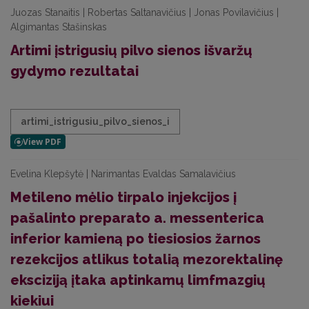
Juozas Stanaitis | Robertas Saltanavičius | Jonas Povilavičius |
Algimantas Stašinskas
Artimi įstrigusių pilvo sienos išvaržų
gydymo rezultatai
artimi_istrigusiu_pilvo_sienos_i
Evelina Klepšytė | Narimantas Evaldas Samalavičius
Metileno mėlio tirpalo injekcijos į
pašalinto preparato a. messenterica
inferior kamieną po tiesiosios žarnos
rezekcijos atlikus totalią mezorektalinę
eksciziją įtaka aptinkamų limfmazgių
kiekiui