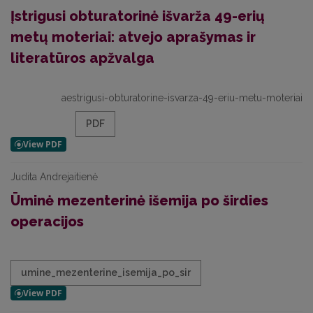
Įstrigusi obturatorinė išvarža 49-erių
metų moteriai: atvejo aprašymas ir
literatūros apžvalga
aestrigusi-obturatorine-isvarza-49-eriu-metu-moteriai
PDF
Judita Andrejaitienė
Ūminė mezenterinė išemija po širdies
operacijos
umine_mezenterine_isemija_po_sir