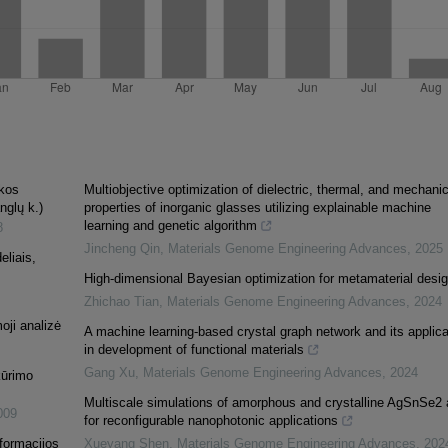
ekos
Multiobjective optimization of dielectric, thermal, and mechanic
nglų k.)
properties of inorganic glasses utilizing explainable machine
learning and genetic algorithm
8
Jincheng Qin
,
Materials Genome Engineering Advances
,
2025
eliais,
High-dimensional Bayesian optimization for metamaterial desi
Zhichao Tian
,
Materials Genome Engineering Advances
,
2024
oji analizė
A machine learning-based crystal graph network and its applica
in development of functional materials
Gang Xu
,
Materials Genome Engineering Advances
,
2024
kūrimo
Multiscale simulations of amorphous and crystalline AgSnSe2 
009
for reconfigurable nanophotonic applications
nformacijos
Xueyang Shen
,
Materials Genome Engineering Advances
,
202