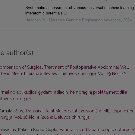
Systematic assessment of various universal machine-learning
interatomic potentials
Haochen Yu
,
Materials Genome Engineering Advances
,
2024
e author(s)
omparison of Surgical Treatment of Postoperative Abdominal Wall
nthetic Mesh: Literature Review
,
Lietuvos chirurgija: Vol. 19 No. 1-2
ormalino aplikacijos gydant radiacinį hemoraginį proktitą metodika
,
etuvos chirurgija
Samalavičius,
Transanal Total Mesorectal Excision (TaTME): Experience 
rurgija: Vol. 18 No. 4 (2019): Lietuvos chirurgija
alavicius, Rakesh Kuma Gupta,
Hand-assisted laparoscopic colorectal