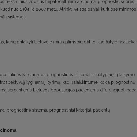
 reikšminius žodžius hepatocellular carcinoma, prognostic scores i
ikuoti nuo 1984 iki 2007 metų. Atrinkti 54 straipsniai, kuriuose minimos
nės sistemos.
, kurių pritaikyti Lietuvoje nėra galimybių dėl to, kad šalyje neatlieka
toceliulinės karcinomos prognostines sistemas ir palyginę jų taikymo
etrospektyvųjį lyginamąjį tyrimą, kad išsiaiškintume, kokia prognostinė
noma sergantiems Lietuvos populiacijos pacientams diferencijuoti paga
, prognostinė sistema, prognostiniai kriterijai, pacientų
rcinoma