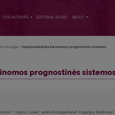
os
FOR AUTHORS
EDITORIAL BOARD
ABOUT
os chirurgija
/
Hepatoceliulinės karcinomos prognostinės sistemos
cinomos prognostinės sistemo
2, 3
1
3
3
aškonis
, Agnius Juška
, Janina Didžiapetrienė
, Eugenijus Stratilovas
,