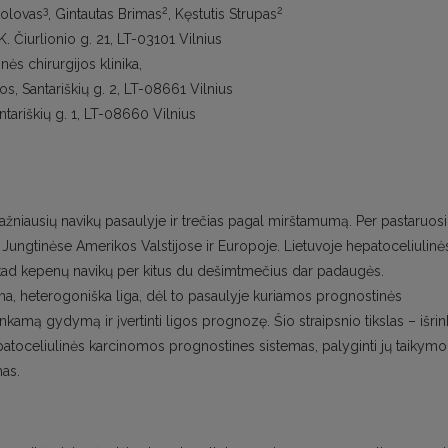
3
2
2
okolovas
, Gintautas Brimas
, Kęstutis Strupas
K. Čiurlionio g. 21, LT-03101 Vilnius
ės chirurgijos klinika,
kos, Santariškių g. 2, LT-08661 Vilnius
ntariškių g. 1, LT-08660 Vilnius
ažniausių navikų pasaulyje ir trečias pagal mirštamumą. Per pastaruos
ungtinėse Amerikos Valstijose ir Europoje. Lietuvoje hepatoceliulinė
kad kepenų navikų per kitus du dešimtmečius dar padaugės.
ma, heterogoniška liga, dėl to pasaulyje kuriamos prognostinės
inkamą gydymą ir įvertinti ligos prognozę. Šio straipsnio tikslas – išrink
hepatoceliulinės karcinomos prognostines sistemas, palyginti jų taikymo
mas.