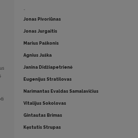
-
Jonas Pivoriūnas
Jonas Jurgaitis
Marius Paškonis
Agnius Juška
Janina Didžiapetrienė
ius
s
Eugenijus Stratilovas
Narimantas Evaldas Samalavičius
ti
Vitalijus Sokolovas
Gintautas Brimas
Kęstutis Strupas