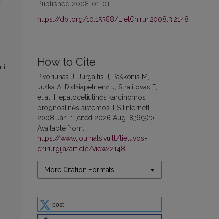
r
Published 2008-01-01
https://doi.org/10.15388/LietChirur.2008.3.2148
How to Cite
mi
Pivoriūnas J, Jurgaitis J, Paškonis M,
Juška A, Didžiapetrienė J, Stratilovas E,
et al. Hepatoceliulinės karcinomos
prognostinės sistemos. LS [Internet].
2008 Jan. 1 [cited 2026 Aug. 8];6(3):0-.
Available from:
https://www.journals.vu.lt/lietuvos-
l
chirurgija/article/view/2148
More Citation Formats
post