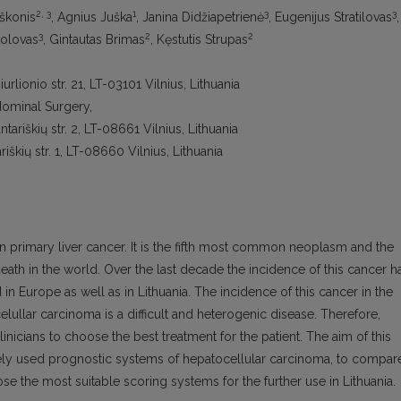
2, 3
1
3
3
aškonis
, Agnius Juška
, Janina Didžiapetrienė
, Eugenijus Stratilovas
,
3
2
2
okolovas
, Gintautas Brimas
, Kęstutis Strupas
urlionio str. 21, LT-03101 Vilnius, Lithuania
dominal Surgery,
ntariškių str. 2, LT-08661 Vilnius, Lithuania
riškių str. 1, LT-08660 Vilnius, Lithuania
primary liver cancer. It is the fifth most common neoplasm and the
th in the world. Over the last decade the incidence of this cancer h
 in Europe as well as in Lithuania. The incidence of this cancer in the
lullar carcinoma is a difficult and heterogenic disease. Therefore,
nicians to choose the best treatment for the patient. The aim of this
dely used prognostic systems of hepatocellular carcinoma, to compar
ose the most suitable scoring systems for the further use in Lithuania.