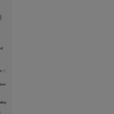
al
gn
tion
alloy
4