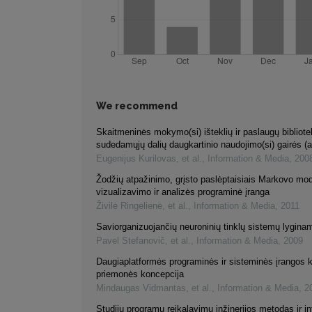
We recommend
Skaitmeninės mokymo(si) išteklių ir paslaugų bibliot
sudedamųjų dalių daugkartinio naudojimo(si) gairės (a
Eugenijus Kurilovas, et al.
,
Information & Media
,
200
Žodžių atpažinimo, grįsto paslėptaisiais Markovo mod
vizualizavimo ir analizės programinė įranga
Živilė Ringelienė, et al.
,
Information & Media
,
2011
Saviorganizuojančių neuroninių tinklų sistemų lyginam
Pavel Stefanovič, et al.
,
Information & Media
,
2009
Daugiaplatformės programinės ir sisteminės įrangos 
priemonės koncepcija
Mindaugas Vidmantas, et al.
,
Information & Media
,
2
Studijų programų reikalavimų inžinerijos metodas ir i