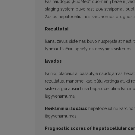
Pasinaudojus „PubMed“ duomenų baze ir įvedus
staging system buvo rasti 205 straipsniai, publ
24-ios hepatoceliulinės karcinomos prognosti
Rezultatai
Išanalizavus sistemas buvo nuspręsta atmesti tas
tyrimai. Plačiau aprašytos devynios sistemos.
Išvados
Išrinkę plačiausiai pasaulyje naudojamas hepa
rezultatus, manome, kad būtų vertinga atlikti r
sistema geriausiai tinka hepatoceliuline karci
išgyvenamumą.
Reikšminiai žodžiai:
hepatoceliulinė karcinoma
išgyvenamumas
Prognostic scores of hepatocellular ca