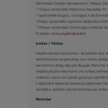
3
Narimantas Evaldas Samalavičius
, Vitalijus S
1
Vilniaus universiteto Medicinos fakultetas, M. 
2
Gastroenterologijos, urologijos ir abdominalin
Vilniaus universiteto ligoninės Santariškių klini
3
Vilniaus universiteto Onkologijos institutas Sa
El paštas:
jonas.jurgaitis@santa.lt
Įvadas / tikslas
Hepatoceliulinė karcinoma – tai penktas tarp d
dešimtmečius sergamumas šiuo naviku didėja J
karcinomos atvejų taip pat daugėja. Manoma, 
Hepatoceliulinė karcinoma yra sunkiai įvertina
sistemos, kurios turi padėti gydytojui parinkti t
ir apibūdinti labiausiai pasaulyje paplitusias 
rezultatus, parinkti Lietuvai tinkamiausias siste
Metodai