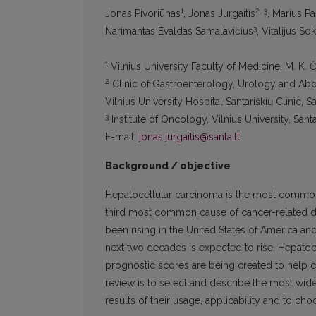
1
2, 3
Jonas Pivoriūnas
, Jonas Jurgaitis
, Marius P
3
Narimantas Evaldas Samalavičius
, Vitalijus S
1
Vilnius University Faculty of Medicine, M. K. Či
2
Clinic of Gastroenterology, Urology and Ab
Vilnius University Hospital Santariškių Clinic, Sa
3
Institute of Oncology, Vilnius University, Santa
E-mail:
jonas.jurgaitis@santa.lt
Background / objective
Hepatocellular carcinoma is the most common 
third most common cause of cancer-related dea
been rising in the United States of America and
next two decades is expected to rise. Hepatoce
prognostic scores are being created to help cli
review is to select and describe the most wi
results of their usage, applicability and to cho