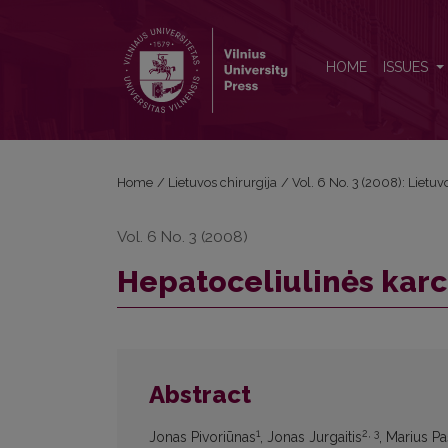
Hepatoceliulinės karcinomos prognostinės sistem
HOME
ISSUES
Home
/
Lietuvos chirurgija
/
Vol. 6 No. 3 (2008): Lietuv
Vol. 6 No. 3 (2008)
Hepatoceliulinės kar
Abstract
1
2, 3
Jonas Pivoriūnas
, Jonas Jurgaitis
, Marius P