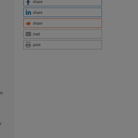
share
share
share
mail
print
as
e