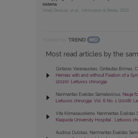
sistema
Vitalij Denisov, et al.
,
Information & Media
,
2010
Powered by
Most read articles by the sam
Gintaras Varanauskas, Gintautas Brimas,
C
Hernias with and without Fixation of a Sy
(2020): Lietuvos chirurgija
Narimantas Evaldas Samalavičius,
Nauja f
Lietuvos chirurgija: Vol. 6 No. 1 (2008): Li
Vita Klimašauskienė, Narimantas Evaldas 
Klaipėda University Hospital
,
Lietuvos chi
Audrius Dulskas, Narimantas Evaldas Sam