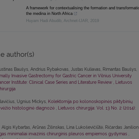
A framework for contextualising the formation and transformati
the medina in North Africa
Huyam Hadi Abudib
,
Archnet-IJAR
,
2019
e author(s)
stinas Baušys, Andrius Rybakovas, Justas Kuliavas, Rimantas Baušys,
imally Invasive Gastrectomy for Gastric Cancer in Vilnius University
ncer Institute: Clinical Case Series and Literature Review
,
Lietuvos
hirurgija
lavičius, Ugnius Mickys,
Kolektomija po kolonoskopinės piktybinių
1 vėžio histologinė diagnozė
,
Lietuvos chirurgija: Vol. 13 No. 2 (2014):
Algis Kybartas, Arūnas Žilinskas, Lina Lukoševičiūtė, Ričardas Janilioni
as minimaliai invazinis chirurginis pleuros empiemos gydymas
,