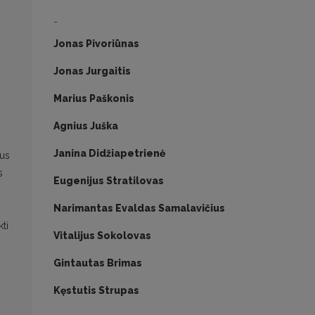
-
Jonas Pivoriūnas
Jonas Jurgaitis
Marius Paškonis
Agnius Juška
Janina Didžiapetrienė
ius
s
Eugenijus Stratilovas
Narimantas Evaldas Samalavičius
ti
Vitalijus Sokolovas
Gintautas Brimas
Kęstutis Strupas