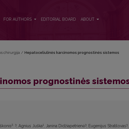
os
FOR AUTHORS
EDITORIAL BOARD
ABOUT
os chirurgija
/
Hepatoceliulinės karcinomos prognostinės sistemos
cinomos prognostinės sistemo
2, 3
1
3
3
aškonis
, Agnius Juška
, Janina Didžiapetrienė
, Eugenijus Stratilovas
,