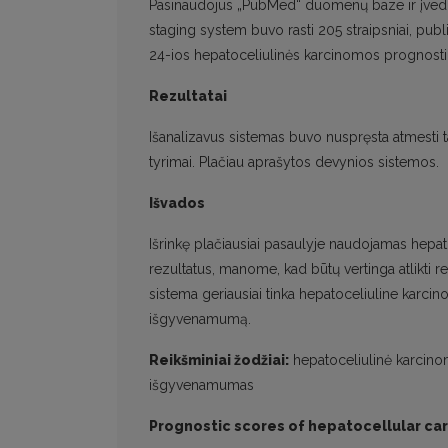
Pasinaudojus „PubMed“ duomenų baze ir įvedus
staging system buvo rasti 205 straipsniai, publ
24-ios hepatoceliulinės karcinomos prognosti
Rezultatai
Išanalizavus sistemas buvo nuspręsta atmesti tas
tyrimai. Plačiau aprašytos devynios sistemos.
Išvados
Išrinkę plačiausiai pasaulyje naudojamas hepa
rezultatus, manome, kad būtų vertinga atlikti r
sistema geriausiai tinka hepatoceliuline karci
išgyvenamumą.
Reikšminiai žodžiai:
hepatoceliulinė karcinoma
išgyvenamumas
Prognostic scores of hepatocellular ca