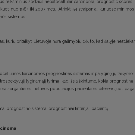
 reikšminius žodžius hepatocellular carcinoma, prognostic scores i
ikuoti nuo 1984 iki 2007 metų. Atrinkti 54 straipsniai, kuriuose minimos
nės sistemos.
, kurių pritaikyti Lietuvoje nėra galimybių dėl to, kad šalyje neatlieka
toceliulinės karcinomos prognostines sistemas ir palyginę jų taikymo
etrospektyvųjį lyginamąjį tyrimą, kad išsiaiškintume, kokia prognostinė
noma sergantiems Lietuvos populiacijos pacientams diferencijuoti paga
, prognostinė sistema, prognostiniai kriterijai, pacientų
rcinoma