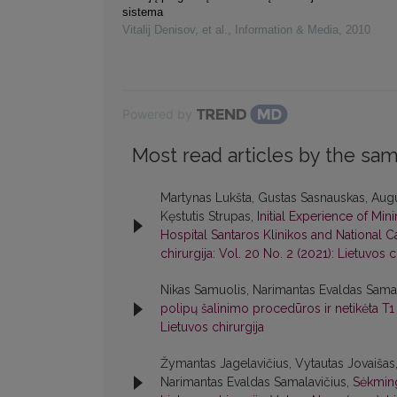
sistema
Vitalij Denisov, et al.
,
Information & Media
,
2010
Powered by
Most read articles by the sam
Martynas Lukšta, Gustas Sasnauskas, Augu
Kęstutis Strupas,
Initial Experience of Min
Hospital Santaros Klinikos and National Ca
chirurgija: Vol. 20 No. 2 (2021): Lietuvos c
Nikas Samuolis, Narimantas Evaldas Sama
polipų šalinimo procedūros ir netikėta T
Lietuvos chirurgija
Žymantas Jagelavičius, Vytautas Jovaišas, 
Narimantas Evaldas Samalavičius,
Sėkming