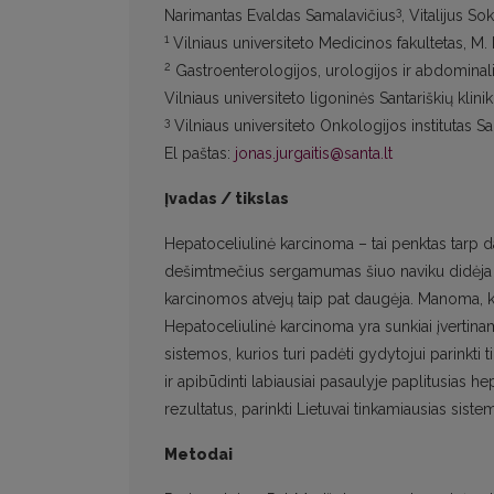
3
Narimantas Evaldas Samalavičius
, Vitalijus S
1
Vilniaus universiteto Medicinos fakultetas, M. 
2
Gastroenterologijos, urologijos ir abdominalin
Vilniaus universiteto ligoninės Santariškių klini
3
Vilniaus universiteto Onkologijos institutas Sa
El paštas:
jonas.jurgaitis@santa.lt
Įvadas / tikslas
Hepatoceliulinė karcinoma – tai penktas tarp d
dešimtmečius sergamumas šiuo naviku didėja J
karcinomos atvejų taip pat daugėja. Manoma, 
Hepatoceliulinė karcinoma yra sunkiai įvertina
sistemos, kurios turi padėti gydytojui parinkti t
ir apibūdinti labiausiai pasaulyje paplitusias 
rezultatus, parinkti Lietuvai tinkamiausias siste
Metodai