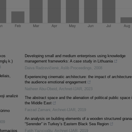
ekos
Developing small and medium enterprises using knowledge
nglų k.)
management frameworks: A case study in Lithuania
8
Daiva Radzevičienė
,
Aslib Proceedings
,
2008
eliais,
Experiencing cinematic architecture: the impact of architecture
the audience emotional engagement
Natheer Abu-Obeid
,
Archnet-IJAR
,
2023
oji analizė
The abstract space and the alienation of political public space 
the Middle East
Farzad Zamani
,
Archnet-IJAR
,
2019
kūrimo
An analysis on building elements of a wooden structured grana
009
“Serender” in Turkey’s Eastern Black Sea Region
nformacijos
Fatih Yazıcıoğlu
,
Archnet-IJAR
,
2019