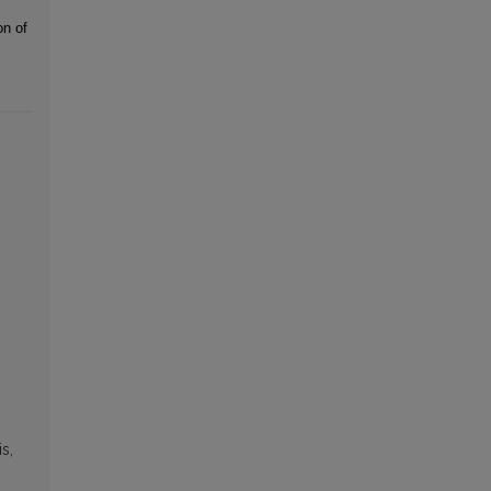
on of
s,