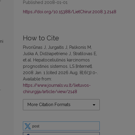
r
Published 2008-01-01
https://doi.org/10.15388/LietChirur.2008.3.2148
How to Cite
mi
Pivoriūnas J, Jurgaitis J, Paškonis M,
Juška A, Didžiapetrienė J, Stratilovas E,
et al. Hepatoceliulinės karcinomos
prognostinės sistemos. LS [Internet].
2008 Jan. 1 [cited 2026 Aug. 8];6(3):0-.
Available from:
https://www.journals.vu.lt/lietuvos-
l
chirurgija/article/view/2148
More Citation Formats
post