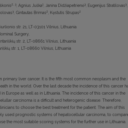
2, 3
1
3
3
aškonis
, Agnius Juška
, Janina Didžiapetrienė
, Eugenijus Stratilovas
,
3
2
2
okolovas
, Gintautas Brimas
, Kęstutis Strupas
urlionio str. 21, LT-03101 Vilnius, Lithuania
dominal Surgery,
ntariškių str. 2, LT-08661 Vilnius, Lithuania
riškių str. 1, LT-08660 Vilnius, Lithuania
primary liver cancer. It is the fifth most common neoplasm and the
th in the world. Over the last decade the incidence of this cancer h
 in Europe as well as in Lithuania. The incidence of this cancer in the
lullar carcinoma is a difficult and heterogenic disease. Therefore,
nicians to choose the best treatment for the patient. The aim of this
dely used prognostic systems of hepatocellular carcinoma, to compar
ose the most suitable scoring systems for the further use in Lithuania.