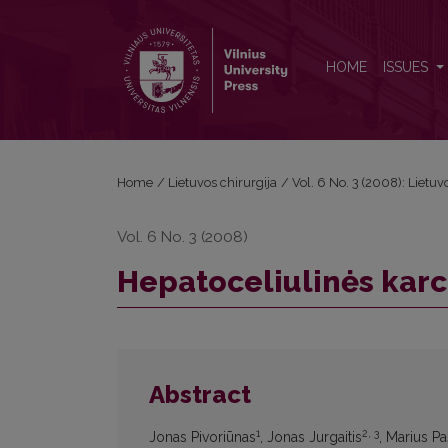
Hepatoceliulinės karcinomos prognostinės sistem
HOME
ISSUES
Home
/
Lietuvos chirurgija
/
Vol. 6 No. 3 (2008): Lietuv
Vol. 6 No. 3 (2008)
Hepatoceliulinės kar
Abstract
1
2, 3
Jonas Pivoriūnas
, Jonas Jurgaitis
, Marius P