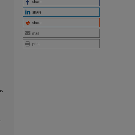
share
share
share
mail
print
as
e