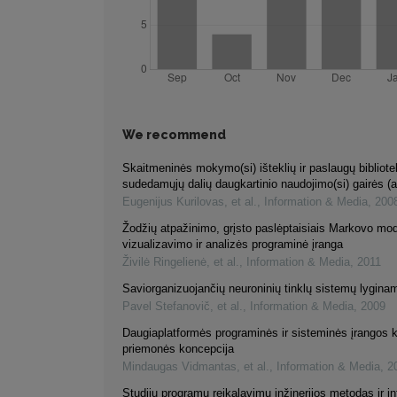
We recommend
Skaitmeninės mokymo(si) išteklių ir paslaugų bibliot
sudedamųjų dalių daugkartinio naudojimo(si) gairės (a
Eugenijus Kurilovas, et al.
,
Information & Media
,
200
Žodžių atpažinimo, grįsto paslėptaisiais Markovo mod
vizualizavimo ir analizės programinė įranga
Živilė Ringelienė, et al.
,
Information & Media
,
2011
Saviorganizuojančių neuroninių tinklų sistemų lyginam
Pavel Stefanovič, et al.
,
Information & Media
,
2009
Daugiaplatformės programinės ir sisteminės įrangos 
priemonės koncepcija
Mindaugas Vidmantas, et al.
,
Information & Media
,
2
Studijų programų reikalavimų inžinerijos metodas ir i