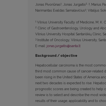
1
2, 3
Jonas Pivoriūnas
, Jonas Jurgaitis
, Marius P
3
Narimantas Evaldas Samalavičius
, Vitalijus S
1
Vilnius University Faculty of Medicine, M. K. Či
2
Clinic of Gastroenterology, Urology and Ab
Vilnius University Hospital Santariškių Clinic, Sa
3
Institute of Oncology, Vilnius University, Santa
E-mail:
jonas.jurgaitis@santa.lt
Background / objective
Hepatocellular carcinoma is the most common 
third most common cause of cancer-related dea
been rising in the United States of America and
next two decades is expected to rise. Hepatoce
prognostic scores are being created to help cli
review is to select and describe the most wi
results of their usage, applicability and to cho