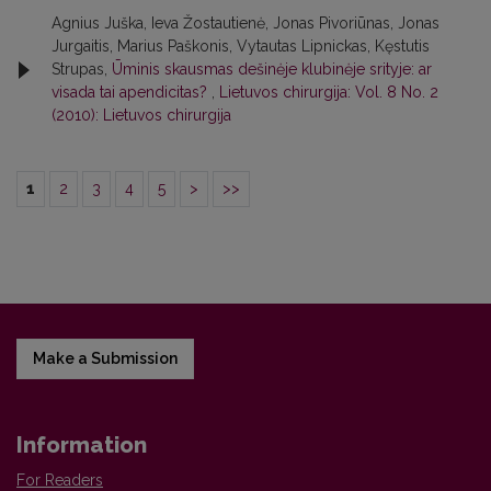
Agnius Juška, Ieva Žostautienė, Jonas Pivoriūnas, Jonas
Jurgaitis, Marius Paškonis, Vytautas Lipnickas, Kęstutis
Strupas,
Ūminis skausmas dešinėje klubinėje srityje: ar
visada tai apendicitas?
,
Lietuvos chirurgija: Vol. 8 No. 2
(2010): Lietuvos chirurgija
1
2
3
4
5
>
>>
Make a Submission
Information
For Readers