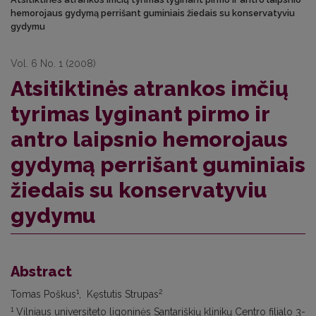
hemorojaus gydymą perrišant guminiais žiedais su konservatyviu
gydymu
Vol. 6 No. 1 (2008)
Atsitiktinės atrankos imčių
tyrimas lyginant pirmo ir
antro laipsnio hemorojaus
gydymą perrišant guminiais
žiedais su konservatyviu
gydymu
Abstract
1
2
Tomas Poškus
, Kęstutis Strupas
1
Vilniaus universiteto ligoninės Santariškių klinikų Centro filialo 3-