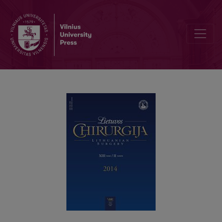
Atsitiktinės atrankos imčių tyrimas lyginant pirmo ir antro laipsn