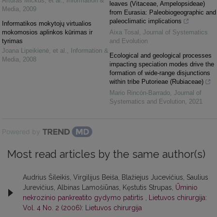
Artūras Mickus, et al.
,
Information &
leaves (Vitaceae, Ampelopsideae)
Media
,
2009
from Eurasia: Paleobiogeographic and
paleoclimatic implications
Informatikos mokytojų virtualios
mokomosios aplinkos kūrimas ir
Aixa Tosal
,
Journal of Systematics
tyrimas
and Evolution
Joana Lipeikienė, et al.
,
Information &
Ecological and geological processes
Media
,
2008
impacting speciation modes drive the
formation of wide-range disjunctions
within tribe Putorieae (Rubiaceae)
Mario Rincón-Barrado
,
Journal of
Systematics and Evolution
,
2021
Powered by
Most read articles by the same author(s)
Audrius Šileikis, Virgilijus Beiša, Blažiejus Jucevičius, Saulius
Jurevičius, Albinas Lamošiūnas, Kęstutis Strupas,
Ūminio
nekrozinio pankreatito gydymo patirtis
,
Lietuvos chirurgija:
Vol. 4 No. 2 (2006): Lietuvos chirurgija