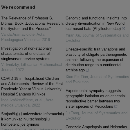
We recommend
The Relevance of Professor B.
Genomic and functional insights into
Bitinas’ Book „Educational Research:
dietary diversification in New World
the System and the Process"
leaf-nosed bats (Phyllostomidae)
Vanda Aramavičiūtė
,
Acta
Yiran Xu
,
Journal of Systematics and
Paedagogica Vilnensia
,
2016
Evolution
Investigation of non-stationary
Lineage‐specific trait variations and
characteristic of one class of
plasticity of obligate parthenogenetic
singleserver service systems
animals following the expansion of
V. Ivnitzky
,
Lithuanian Mathematical
distribution range to a continental
Journal
,
1972
archipelago
Xiao‐Fei Tian
,
Journal of Systematics
COVID-19 in Hospitalised Children
and Evolution
and Adolescents: Review of the First
Pandemic Year at Vilnius University
Experimental sympatry suggests
Hospital Santaros Klinikos
geographic isolation as an essential
Inga Ivaškevičienė, et al.
,
Acta
reproductive barrier between two
medica Lituanica
,
2022
sister species of Pedicularis
Ju Tang
,
Journal of Systematics and
Stojančiųjų į universitetą informacinių
Evolution
ir komunikacinių technologijų
kompetencijos tyrimas
Cenozoic Ampelopsis and Nekemias