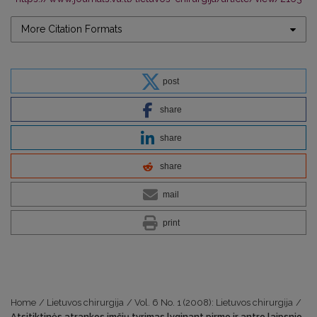
More Citation Formats
post
share
share
share
mail
print
Home
/
Lietuvos chirurgija
/
Vol. 6 No. 1 (2008): Lietuvos chirurgija
/
Atsitiktinės atrankos imčių tyrimas lyginant pirmo ir antro laipsnio