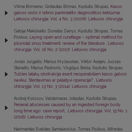
Vilma Brimienė, Gintautas Brimas, Kęstutis Strupas,
Kasos
galvos vėžio ir lėtinio pankreatito diagnostikos keblumai
,
Lietuvos chirurgija: Vol. 4 No. 3 (2006): Lietuvos chirurgija
Gabija Makūnaitė, Donatas Danys, Kęstutis Strupas, Tomas
Poškus,
Laying open and curettage – optimal method for
pilonidal sinus treatment: review of the literature
,
Lietuvos
chirurgija: Vol. 16 No. 2 (2017): Lietuvos chirurgija
Jonas Jurgaitis, Marius Kryžauskas, Viktor Asejev, Juozas
Stanaitis, Marius Paškonis, Virgilijus Beiša, Kęstutis Strupas,
Tulžies latakų obstrukcija esant neoperabiliam kasos galvos
navikui. Stentavimas ar paliatyvi operacija?
,
Lietuvos
chirurgija: Vol. 13 No. 3 (2014): Lietuvos chirurgija
Andrej Kolosov, Valdemaras Jotautas, Kęstutis Strupas,
Perianal abscesses caused by an ingested foreign body
long time ago: case report
,
Lietuvos chirurgija: Vol. 15 No. 1
(2016): Lietuvos chirurgija
Narimantas Evaldas Samalavičius, Tomas Poškus, Alfredas