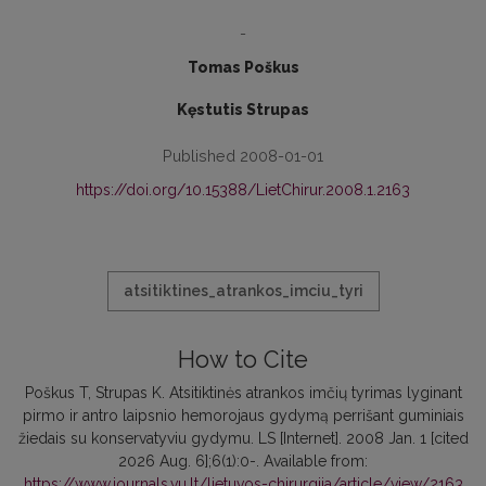
-
Tomas Poškus
Kęstutis Strupas
Published 2008-01-01
https://doi.org/10.15388/LietChirur.2008.1.2163
atsitiktines_atrankos_imciu_tyri
How to Cite
Poškus T, Strupas K. Atsitiktinės atrankos imčių tyrimas lyginant
pirmo ir antro laipsnio hemorojaus gydymą perrišant guminiais
žiedais su konservatyviu gydymu. LS [Internet]. 2008 Jan. 1 [cited
2026 Aug. 6];6(1):0-. Available from:
https://www.journals.vu.lt/lietuvos-chirurgija/article/view/2163