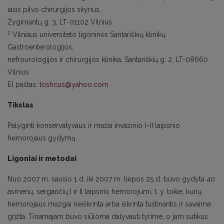
iasis pilvo chirurgijos skyrius,
Žygimantų g. 3, LT-01102 Vilnius
2
Vilniaus universiteto ligoninės Santariškių klinikų
Gastroenterologijos,
nefrourologijos ir chirurgijos klinika, Santariškių g. 2, LT-08660
Vilnius
El paštas:
toshcus@yahoo.com
Tikslas
Palyginti konservatyvaus ir mažai invazinio I–II laipsnio
hemorojaus gydymą.
Ligoniai ir metodai
Nuo 2007 m. sausio 1 d. iki 2007 m. liepos 25 d. buvo gydyta 40
asmenų, sergančių I ir II laipsnio hemorojumi, t. y. tokie, kurių
hemorojaus mazgai neiškrinta arba iškrinta tuštinantis ir savaime
grįžta. Tiriamajam buvo siūloma dalyvauti tyrime, o jam sutikus