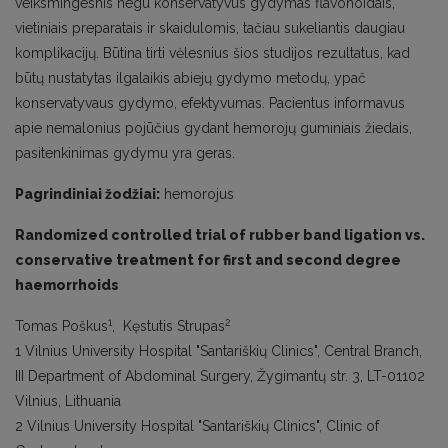
veiksmingesnis negu konservatyvus gydymas flavonoidais,
vietiniais preparatais ir skaidulomis, tačiau sukeliantis daugiau
komplikacijų. Būtina tirti vėlesnius šios studijos rezultatus, kad
būtų nustatytas ilgalaikis abiejų gydymo metodų, ypač
konservatyvaus gydymo, efektyvumas. Pacientus informavus
apie nemalonius pojūčius gydant hemorojų guminiais žiedais,
pasitenkinimas gydymu yra geras.
Pagrindiniai žodžiai:
hemorojus
Randomized controlled trial of rubber band ligation vs.
conservative treatment for first and second degree
haemorrhoids
1
2
Tomas Poškus
, Kęstutis Strupas
1 Vilnius University Hospital "Santariškių Clinics", Central Branch,
III Department of Abdominal Surgery, Žygimantų str. 3, LT-01102
Vilnius, Lithuania
2 Vilnius University Hospital "Santariškių Clinics", Clinic of