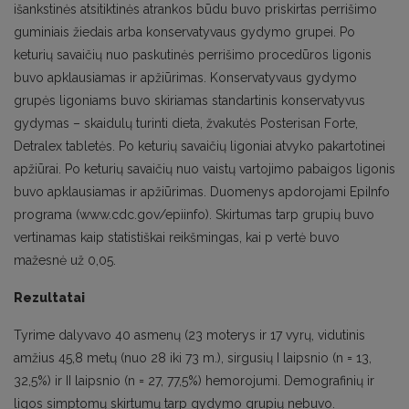
išankstinės atsitiktinės atrankos būdu buvo priskirtas perrišimo
guminiais žiedais arba konservatyvaus gydymo grupei. Po
keturių savaičių nuo paskutinės perrišimo procedūros ligonis
buvo apklausiamas ir apžiūrimas. Konservatyvaus gydymo
grupės ligoniams buvo skiriamas standartinis konservatyvus
gydymas – skaidulų turinti dieta, žvakutės Posterisan Forte,
Detralex tabletės. Po keturių savaičių ligoniai atvyko pakartotinei
apžiūrai. Po keturių savaičių nuo vaistų vartojimo pabaigos ligonis
buvo apklausiamas ir apžiūrimas. Duomenys apdorojami EpiInfo
programa (www.cdc.gov/epiinfo). Skirtumas tarp grupių buvo
vertinamas kaip statistiškai reikšmingas, kai p vertė buvo
mažesnė už 0,05.
Rezultatai
Tyrime dalyvavo 40 asmenų (23 moterys ir 17 vyrų, vidutinis
amžius 45,8 metų (nuo 28 iki 73 m.), sirgusių I laipsnio (n = 13,
32,5%) ir II laipsnio (n = 27, 77,5%) hemorojumi. Demografinių ir
ligos simptomų skirtumų tarp gydymo grupių nebuvo.