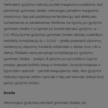
Vertindami gydymo metodų poveikį kraujavimui nustatėme, kad
perrišimas guminiais žiedais sėkmingiau panaikino kraujavimo
simptomus, taip pat pastebėjome tendenciją, kad efektyviau
sumažinamas ar panaikinamas iškritimas (14 ligonių po gydymo
guminiais žiedais ir 9 ligoniai po konservatyvaus gydymo, p =
0,1). Mūsų tyrime gydymas guminiais žiedais dažniau sukeldavo
nedidelių komplikacijų (p < 0,001) – greitai praeinantį silpnumą,
neintensyvų skausmą, trunkantį vidutiniškai 2 dienas (nuo 1 iki 4
dienų). Pasitaikė viena pavojinga komplikacija po gydymo
guminiais žiedais – praėjus 8 paroms po procedūros ligonis
pradėjo gausiai tuštintis krauju ir krešuliais, išsivystė kolapsas ir
ligonį teko operuoti – persiūti kraujuojančią vietą. Abu gydymo
metodus ligoniai vertino vienodai ir taip pat vienodai rinktųsi tuos
pačius gydymo būdus.
Išvada
Hemorojaus gydymas perrišant guminiais žiedais yra