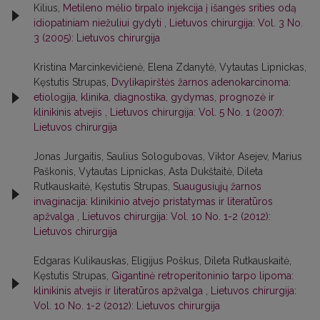
Kilius,
Metileno mėlio tirpalo injekcija į išangės srities odą
idiopatiniam niežuliui gydyti
,
Lietuvos chirurgija: Vol. 3 No.
3 (2005): Lietuvos chirurgija
Kristina Marcinkevičienė, Elena Zdanytė, Vytautas Lipnickas,
Kęstutis Strupas,
Dvylikapirštės žarnos adenokarcinoma:
etiologija, klinika, diagnostika, gydymas, prognozė ir
klinikinis atvejis
,
Lietuvos chirurgija: Vol. 5 No. 1 (2007):
Lietuvos chirurgija
Jonas Jurgaitis, Saulius Sologubovas, Viktor Asejev, Marius
Paškonis, Vytautas Lipnickas, Asta Dukštaitė, Dileta
Rutkauskaitė, Kęstutis Strupas,
Suaugusiųjų žarnos
invaginacija: klinikinio atvejo pristatymas ir literatūros
apžvalga
,
Lietuvos chirurgija: Vol. 10 No. 1-2 (2012):
Lietuvos chirurgija
Edgaras Kulikauskas, Eligijus Poškus, Dileta Rutkauskaitė,
Kęstutis Strupas,
Gigantinė retroperitoninio tarpo lipoma:
klinikinis atvejis ir literatūros apžvalga
,
Lietuvos chirurgija:
Vol. 10 No. 1-2 (2012): Lietuvos chirurgija