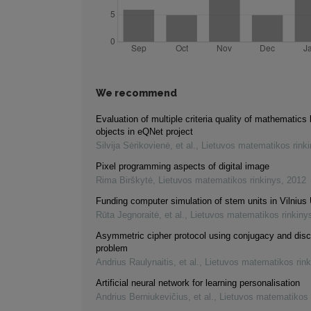
We recommend
Evaluation of multiple criteria quality of mathematics 
objects in eQNet project
Silvija Sėrikovienė, et al.
,
Lietuvos matematikos rink
Pixel programming aspects of digital image
Rima Birškytė
,
Lietuvos matematikos rinkinys
,
2012
Funding computer simulation of stem units in Vilnius 
Rūta Jegnoraitė, et al.
,
Lietuvos matematikos rinkiny
Asymmetric cipher protocol using conjugacy and disc
problem
Andrius Raulynaitis, et al.
,
Lietuvos matematikos rink
Artificial neural network for learning personalisation
Andrius Berniukevičius, et al.
,
Lietuvos matematikos 