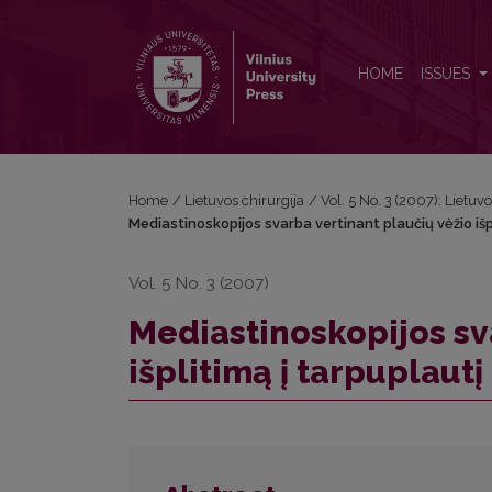
Mediastinoskopijos svarba vertinant plaučių vėžio išp
HOME
ISSUES
Home
/
Lietuvos chirurgija
/
Vol. 5 No. 3 (2007): Lietuvo
Mediastinoskopijos svarba vertinant plaučių vėžio išp
Vol. 5 No. 3 (2007)
Mediastinoskopijos sv
išplitimą į tarpuplautį