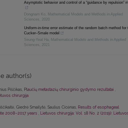
Asymptotic behavior and control of a “guidance by repulsion” 
Dongnam Ko
,
Mathematical Models and Methods in Applied
Sciences
,
2020
Uniform-in-time error estimate of the random batch method for 
Cucker–Smale model
Seung-Yeal Ha
,
Mathematical Models and Methods in Applied
Sciences
,
2021
e author(s)
nius Piščikas,
Plaučių metastazių chirurginio gydymo rezultatai
,
etuvos chirurgija
ščikaitė, Giedrė Smailytė, Saulius Cicėnas,
Results of esophageal
itute 2008–2017 years
,
Lietuvos chirurgija: Vol. 18 No. 2 (2019): Lietuvo