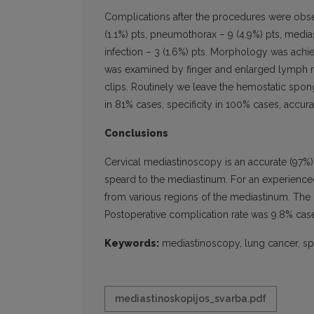
Complications after the procedures were observ
(1.1%) pts, pneumothorax – 9 (4.9%) pts, medias
infection – 3 (1.6%) pts. Morphology was achi
was examined by finger and enlarged lymph 
clips. Routinely we leave the hemostatic spon
in 81% cases, specificity in 100% cases, accura
Conclusions
Cervical mediastinoscopy is an accurate (97%),
speard to the mediastinum. For an experience
from various regions of the mediastinum. The
Postoperative complication rate was 9.8% cas
Keywords:
mediastinoscopy, lung cancer, s
mediastinoskopijos_svarba.pdf