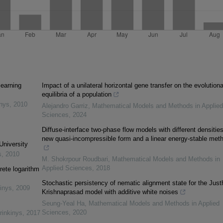
learning
Impact of a unilateral horizontal gene transfer on the evolution
equilibria of a population
inys
,
2010
Alejandro Garriz
,
Mathematical Models and Methods in Applied
Sciences
,
2024
Diffuse-interface two-phase flow models with different densities
new quasi-incompressible form and a linear energy-stable met
University
s
,
2010
M. Shokrpour Roudbari
,
Mathematical Models and Methods in
Applied Sciences
,
2018
rete logarithm
Stochastic persistency of nematic alignment state for the Just
inys
,
2009
Krishnaprasad model with additive white noises
Seung-Yeal Ha
,
Mathematical Models and Methods in Applied
Sciences
,
2020
rinkinys
,
2017