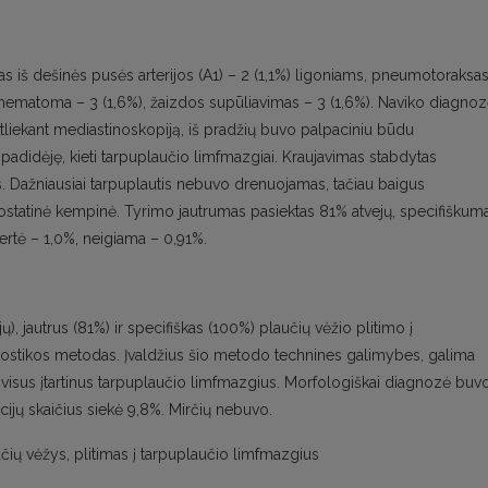
as iš dešinės pusės arterijos (A1) – 2 (1,1%) ligoniams, pneumotoraksa
io hematoma – 3 (1,6%), žaizdos supūliavimas – 3 (1,6%). Naviko diagno
Atliekant mediastinoskopiją, iš pradžių buvo palpaciniu būdu
i padidėję, kieti tarpuplaučio limfmazgiai. Kraujavimas stabdytas
. Dažniausiai tarpuplautis nebuvo drenuojamas, tačiau baigus
tatinė kempinė. Tyrimo jautrumas pasiektas 81% atvejų, specifiškum
ertė – 1,0%, neigiama – 0,91%.
ų), jautrus (81%) ir specifiškas (100%) plaučių vėžio plitimo į
nostikos metodas. Įvaldžius šio metodo technines galimybes, galima
zonų visus įtartinus tarpuplaučio limfmazgius. Morfologiškai diagnozė buv
cijų skaičius siekė 9,8%. Mirčių nebuvo.
čių vėžys, plitimas į tarpuplaučio limfmazgius