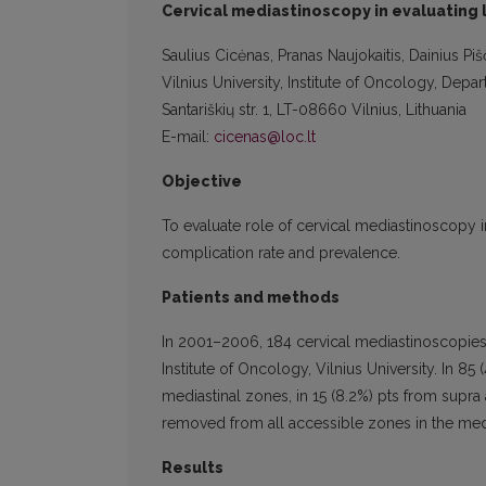
Cervical mediastinoscopy in evaluating
Saulius Cicėnas, Pranas Naujokaitis, Dainius Pi
Vilnius University, Institute of Oncology, De
Santariškių str. 1, LT-08660 Vilnius, Lithuania
E-mail:
cicenas@loc.lt
Objective
To evaluate role of cervical mediastinoscopy 
complication rate and prevalence.
Patients and methods
In 2001–2006, 184 cervical mediastinoscopie
Institute of Oncology, Vilnius University. In 
mediastinal zones, in 15 (8.2%) pts from supra
removed from all accessible zones in the medi
Results