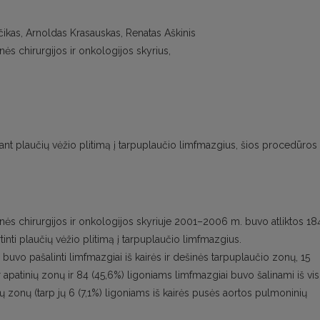
ščikas, Arnoldas Krasauskas, Renatas Aškinis
inės chirurgijos ir onkologijos skyrius,
ant plaučių vėžio plitimą į tarpuplaučio limfmazgius, šios procedūros
tinės chirurgijos ir onkologijos skyriuje 2001–2006 m. buvo atliktos 18
rtinti plaučių vėžio plitimą į tarpuplaučio limfmazgius.
uvo pašalinti limfmazgiai iš kairės ir dešinės tarpuplaučio zonų, 15
 ir apatinių zonų ir 84 (45,6%) ligoniams limfmazgiai buvo šalinami iš vi
zonų (tarp jų 6 (7,1%) ligoniams iš kairės pusės aortos pulmoninių