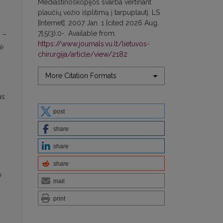
Mediastinoskopijos svarba vertinant
plaučių vėžio išplitimą į tarpuplautį. LS
[Internet]. 2007 Jan. 1 [cited 2026 Aug.
7];5(3):0-. Available from:
s –
https://www.journals.vu.lt/lietuvos-
zė
chirurgija/article/view/2182
More Citation Formats
as
post
share
share
share
o
mail
print