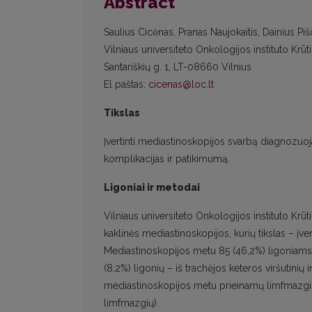
Abstract
Saulius Cicėnas, Pranas Naujokaitis, Dainius Pi
Vilniaus universiteto Onkologijos instituto Krūt
Santariškių g. 1, LT-08660 Vilnius
El paštas:
cicenas@loc.lt
Tikslas
Įvertinti mediastinoskopijos svarbą diagnozuoj
komplikacijas ir patikimumą.
Ligoniai ir metodai
Vilniaus universiteto Onkologijos instituto Krū
kaklinės mediastinoskopijos, kurių tikslas – įve
Mediastinoskopijos metu 85 (46,2%) ligoniams b
(8,2%) ligonių – iš trachėjos keteros viršutinių
mediastinoskopijos metu prieinamų limfmazgių 
limfmazgių).