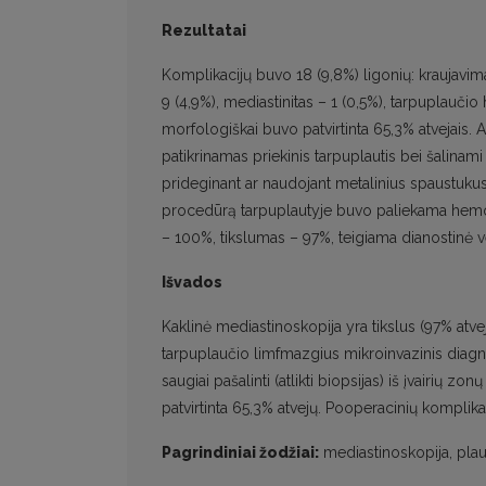
Rezultatai
Komplikacijų buvo 18 (9,8%) ligonių: kraujavim
9 (4,9%), mediastinitas – 1 (0,5%), tarpuplauč
morfologiškai buvo patvirtinta 65,3% atvejais. 
patikrinamas priekinis tarpuplautis bei šalinam
prideginant ar naudojant metalinius spaustukus
procedūrą tarpuplautyje buvo paliekama hemos
– 100%, tikslumas – 97%, teigiama dianostinė v
Išvados
Kaklinė mediastinoskopija yra tikslus (97% atvej
tarpuplaučio limfmazgius mikroinvazinis diag
saugiai pašalinti (atlikti biopsijas) iš įvairių 
patvirtinta 65,3% atvejų. Pooperacinių komplika
Pagrindiniai žodžiai:
mediastinoskopija, plau