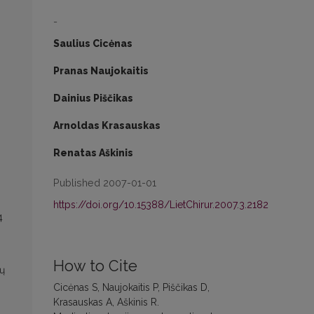
-
Saulius Cicėnas
Pranas Naujokaitis
Dainius Piščikas
Arnoldas Krasauskas
Renatas Aškinis
Published 2007-01-01
https://doi.org/10.15388/LietChirur.2007.3.2182
4
How to Cite
sų
Cicėnas S, Naujokaitis P, Piščikas D,
Krasauskas A, Aškinis R.