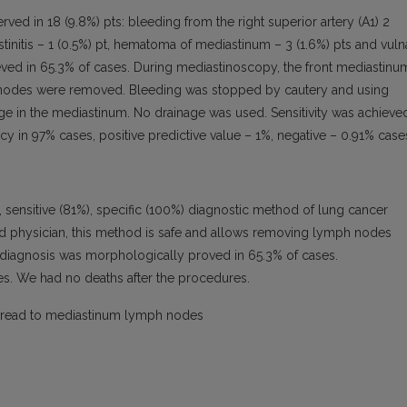
ed in 18 (9.8%) pts: bleeding from the right superior artery (A1) 2
tinitis – 1 (0.5%) pt, hematoma of mediastinum – 3 (1.6%) pts and vuln
eved in 65.3% of cases. During mediastinoscopy, the front mediastinu
nodes were removed. Bleeding was stopped by cautery and using
ge in the mediastinum. No drainage was used. Sensitivity was achieve
cy in 97% cases, positive predictive value – 1%, negative – 0.91% case
 sensitive (81%), specific (100%) diagnostic method of lung cancer
d physician, this method is safe and allows removing lymph nodes
 diagnosis was morphologically proved in 65.3% of cases.
es. We had no deaths after the procedures.
pread to mediastinum lymph nodes