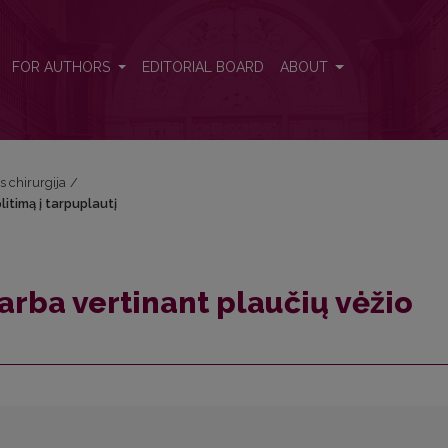
litimą į tarpuplautį
FOR AUTHORS
EDITORIAL BOARD
ABOUT
s chirurgija
/
litimą į tarpuplautį
arba vertinant plaučių vėžio