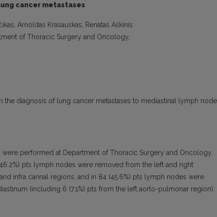
 lung cancer metastases
ščikas, Arnoldas Krasauskas, Renatas Aškinis
partment of Thoracic Surgery and Oncology,
in the diagnosis of lung cancer metastases to mediastinal lymph node
s were performed at Department of Thoracic Surgery and Oncology,
85 (46.2%) pts lymph nodes were removed from the left and right
 and infra carinal regions, and in 84 (45.6%) pts lymph nodes were
astinum (including 6 (7.1%) pts from the left aorto-pulmonar region).