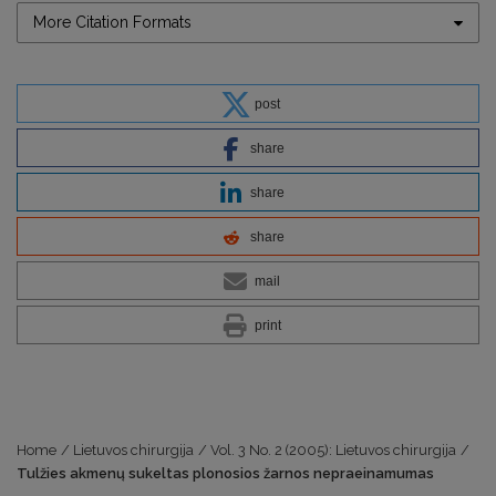
More Citation Formats
post
share
share
share
mail
print
Home
/
Lietuvos chirurgija
/
Vol. 3 No. 2 (2005): Lietuvos chirurgija
/
Tulžies akmenų sukeltas plonosios žarnos nepraeinamumas