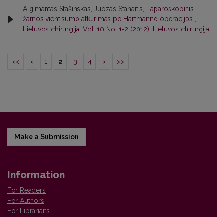
Algimantas Stašinskas, Juozas Stanaitis,
Laparoskopinis
žarnos vientisumo atkūrimas po Hartmanno operacijos
,
Lietuvos chirurgija: Vol. 10 No. 1-2 (2012): Lietuvos chirurgija
<<
<
1
2
3
4
>
>>
Make a Submission
Information
For Readers
For Authors
For Librarians