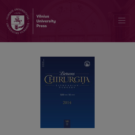
Tulžies akmenų sukeltas plonosios žarnos nepraeinamumas