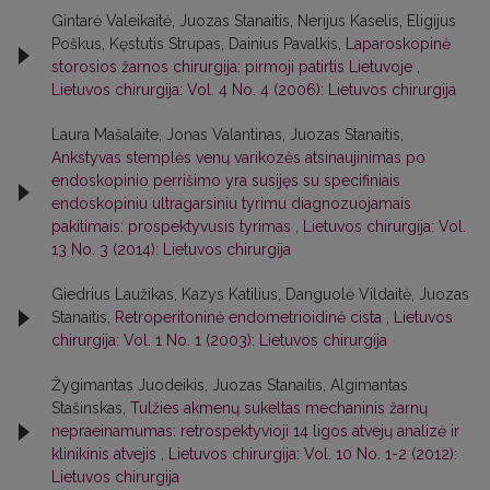
Gintarė Valeikaitė, Juozas Stanaitis, Nerijus Kaselis, Eligijus
Poškus, Kęstutis Strupas, Dainius Pavalkis,
Laparoskopinė
storosios žarnos chirurgija: pirmoji patirtis Lietuvoje
,
Lietuvos chirurgija: Vol. 4 No. 4 (2006): Lietuvos chirurgija
Laura Mašalaite, Jonas Valantinas, Juozas Stanaitis,
Ankstyvas stemplės venų varikozės atsinaujinimas po
endoskopinio perrišimo yra susijęs su specifiniais
endoskopiniu ultragarsiniu tyrimu diagnozuojamais
pakitimais: prospektyvusis tyrimas
,
Lietuvos chirurgija: Vol.
13 No. 3 (2014): Lietuvos chirurgija
Giedrius Laužikas, Kazys Katilius, Danguolė Vildaitė, Juozas
Stanaitis,
Retroperitoninė endometrioidinė cista
,
Lietuvos
chirurgija: Vol. 1 No. 1 (2003): Lietuvos chirurgija
Žygimantas Juodeikis, Juozas Stanaitis, Algimantas
Stašinskas,
Tulžies akmenų sukeltas mechaninis žarnų
nepraeinamumas: retrospektyvioji 14 ligos atvejų analizė ir
klinikinis atvejis
,
Lietuvos chirurgija: Vol. 10 No. 1-2 (2012):
Lietuvos chirurgija