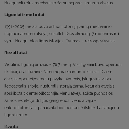
Išnagrinėti retus mechaninio žarnų nepraeinamumo atvejus.
Ligoniai ir metodai
1991–2005 metais buvo aštuoni plonųjų žarnų mechaninio
nepraeinamumo atvejai, sukelti tulžies akmenų: 7 moterims ir 1
vyrui. Išnagrinėtos ligos istorijos. Tyrimas – retrospektyvusis.
Rezultatai
Vidutinis ligonių amžius – 76,7 metų. Visi ligoniai buvo operuoti
skubiai, esant ūminei žarnų nepraeinamumo klinikai. Dviem
atvejais operacijos metu pavyko akmenis, įstrigusius valva
ileocaecalis srityje, nustumti į storąją žarną, keturiais atvejais
apsiribota tik enterolitotomija, vienu atveju atlikta plonosios
žarnos rezekcija dėl jos gangrenos, vienu atveju –
enterolitotomija ir panaikinta biblioenterinė fistulė. Pastarieji du
ligoniai mirė.
Išvada