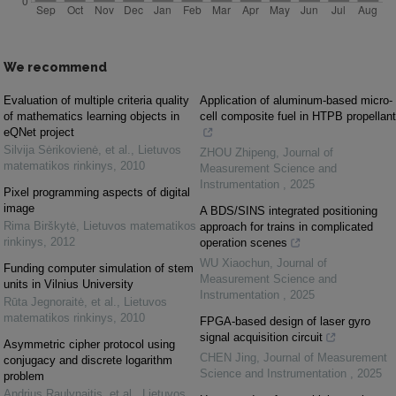
We recommend
Evaluation of multiple criteria quality
Application of aluminum-based micro-
of mathematics learning objects in
cell composite fuel in HTPB propellant
eQNet project
Silvija Sėrikovienė, et al.
,
Lietuvos
ZHOU Zhipeng
,
Journal of
matematikos rinkinys
,
2010
Measurement Science and
Instrumentation
,
2025
Pixel programming aspects of digital
image
A BDS/SINS integrated positioning
Rima Birškytė
,
Lietuvos matematikos
approach for trains in complicated
rinkinys
,
2012
operation scenes
WU Xiaochun
,
Journal of
Funding computer simulation of stem
Measurement Science and
units in Vilnius University
Instrumentation
,
2025
Rūta Jegnoraitė, et al.
,
Lietuvos
matematikos rinkinys
,
2010
FPGA-based design of laser gyro
signal acquisition circuit
Asymmetric cipher protocol using
CHEN Jing
,
Journal of Measurement
conjugacy and discrete logarithm
Science and Instrumentation
,
2025
problem
Andrius Raulynaitis, et al.
,
Lietuvos