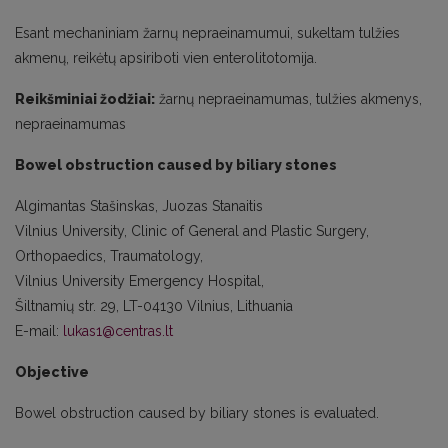
Esant mechaniniam žarnų nepraeinamumui, sukeltam tulžies
akmenų, reikėtų apsiriboti vien enterolitotomija.
Reikšminiai žodžiai:
žarnų nepraeinamumas, tulžies akmenys,
nepraeinamumas
Bowel obstruction caused by biliary stones
Algimantas Stašinskas, Juozas Stanaitis
Vilnius University, Clinic of General and Plastic Surgery,
Orthopaedics, Traumatology,
Vilnius University Emergency Hospital,
Šiltnamių str. 29, LT-04130 Vilnius, Lithuania
E-mail:
lukas1@centras.lt
Objective
Bowel obstruction caused by biliary stones is evaluated.