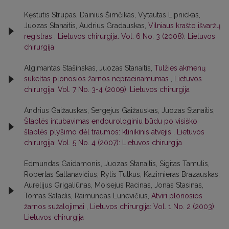
Kęstutis Strupas, Dainius Šimčikas, Vytautas Lipnickas,
Juozas Stanaitis, Audrius Gradauskas,
Vilniaus krašto išvaržų
registras
,
Lietuvos chirurgija: Vol. 6 No. 3 (2008): Lietuvos
chirurgija
Algimantas Stašinskas, Juozas Stanaitis,
Tulžies akmenų
sukeltas plonosios žarnos nepraeinamumas
,
Lietuvos
chirurgija: Vol. 7 No. 3-4 (2009): Lietuvos chirurgija
Andrius Gaižauskas, Sergejus Gaižauskas, Juozas Stanaitis,
Šlaplės intubavimas endourologiniu būdu po visiško
šlaplės plyšimo dėl traumos: klinikinis atvejis
,
Lietuvos
chirurgija: Vol. 5 No. 4 (2007): Lietuvos chirurgija
Edmundas Gaidamonis, Juozas Stanaitis, Sigitas Tamulis,
Robertas Saltanavičius, Rytis Tutkus, Kazimieras Brazauskas,
Aurelijus Grigaliūnas, Moisejus Racinas, Jonas Stasinas,
Tomas Saladis, Raimundas Lunevičius,
Atviri plonosios
žarnos sužalojimai
,
Lietuvos chirurgija: Vol. 1 No. 2 (2003):
Lietuvos chirurgija