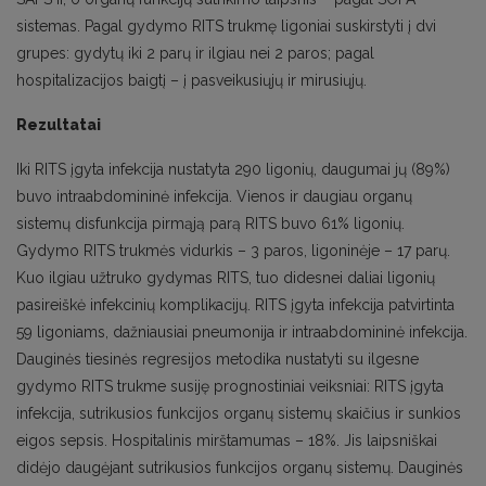
sistemas. Pagal gydymo RITS trukmę ligoniai suskirstyti į dvi
grupes: gydytų iki 2 parų ir ilgiau nei 2 paros; pagal
hospitalizacijos baigtį – į pasveikusiųjų ir mirusiųjų.
Rezultatai
Iki RITS įgyta infekcija nustatyta 290 ligonių, daugumai jų (89%)
buvo intraabdomininė infekcija. Vienos ir daugiau organų
sistemų disfunkcija pirmąją parą RITS buvo 61% ligonių.
Gydymo RITS trukmės vidurkis – 3 paros, ligoninėje – 17 parų.
Kuo ilgiau užtruko gydymas RITS, tuo didesnei daliai ligonių
pasireiškė infekcinių komplikacijų. RITS įgyta infekcija patvirtinta
59 ligoniams, dažniausiai pneumonija ir intraabdomininė infekcija.
Dauginės tiesinės regresijos metodika nustatyti su ilgesne
gydymo RITS trukme susiję prognostiniai veiksniai: RITS įgyta
infekcija, sutrikusios funkcijos organų sistemų skaičius ir sunkios
eigos sepsis. Hospitalinis mirštamumas – 18%. Jis laipsniškai
didėjo daugėjant sutrikusios funkcijos organų sistemų. Dauginės