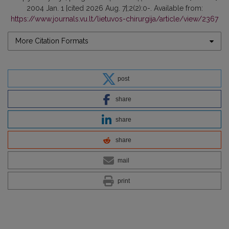
2004 Jan. 1 [cited 2026 Aug. 7];2(2):0-. Available from:
https://www.journals.vu.lt/lietuvos-chirurgija/article/view/2367
More Citation Formats
post
share
share
share
mail
print