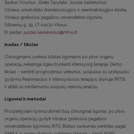
Saulius Vosylius, Jūratė Šipylaitė, Juozas Ivaškevičius
Vilniaus universiteto Anesteziologijos ir reanimatologijos klinika,
Vilniaus greitosios pagalbos universitetinė ligoninė,
Šiltnamių g. 29, LT-04130 Vilnius
El paštas:
juozas.ivaskevicius@mf.vu.lt
Įvadas / tikslas
Chirurginiams sunkios būklės ligoniams po pilvo organų
operacijų reikalinga ilgiau trunkanti intensyvioji terapija. Darbo
tikslas – įvertinti prognostinius veiksnius, susijusius su užsitęsusiu
gydymu Reanimacijos ir intensyviosios terapijos skyriuje (RITS),
ir atlikti su mirštamumu susijusių veiksnių analizę.
Ligoniai ir metodai
Prospektyviam tyrimui atrinkti 644 chirurginiai ligoniai, po pilvo
organų operacijų gydyti Vilniaus greitosios pagalbos
universitetinės ligoninės RITS. Būklės sunkumas įvertintas pagal
SAPS II, o organų funkcijų sutrikimo laipsnis – pagal SOFA