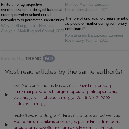
Finite-time lag projective
Mathieu Marillier
,
European
synchronization of delayed fractional-
Respiratory Journal
,
2021
order quaternion-valued neural
The role of uric acid to creatinine ratio
networks with parameter uncertainties
as predictor marker during pulmonary
Weiying Shang, et al.
,
Nonlinear
embolism
Analysis: Modelling and Control
,
2023
Konstantinos Bartziokas
,
European
Respiratory Journal
,
2021
Powered by
Most read articles by the same author(s)
Ieva Norkienė, Juozas Ivaškevičius,
Pažintinių funkcijų
sutrikimai po kardiochirurginių operacijų: intraoperacinių
veiksnių įtaka
,
Lietuvos chirurgija: Vol. 6 No. 2 (2008):
Lietuvos chirurgija
Saulė Švedienė, Jurgita Zidanavičiūtė, Juozas Ivaškevičius,
Ekonominis ir klinikinis anestezijos pasirinkimas trumpoms
operacijoms: sevoflurano farmakoekonominis tyrimas
,