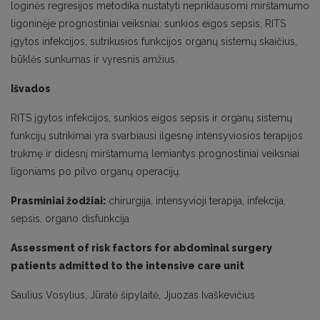
loginės regresijos metodika nustatyti nepriklausomi mirštamumo
ligoninėje prognostiniai veiksniai: sunkios eigos sepsis, RITS
įgytos infekcijos, sutrikusios funkcijos organų sistemų skaičius,
būklės sunkumas ir vyresnis amžius.
Išvados
RITS įgytos infekcijos, sunkios eigos sepsis ir organų sistemų
funkcijų sutrikimai yra svarbiausi ilgesnę intensyviosios terapijos
trukmę ir didesnį mirštamumą lemiantys prognostiniai veiksniai
ligoniams po pilvo organų operacijų.
Prasminiai žodžiai:
chirurgija, intensyvioji terapija, infekcija,
sepsis, organo disfunkcija
Assessment of risk factors for abdominal surgery
patients admitted to the intensive care unit
Saulius Vosylius, Jūratė šipylaitė, Jjuozas Ivaškevičius