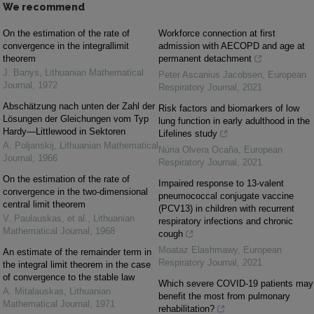
We recommend
On the estimation of the rate of
Workforce connection at first
convergence in the integrallimit
admission with AECOPD and age at
theorem
permanent detachment
J. Banys
,
Lithuanian Mathematical
Peter Ascanius Jacobsen
,
European
Journal
,
1972
Respiratory Journal
,
2021
Abschätzung nach unten der Zahl der
Risk factors and biomarkers of low
Lösungen der Gleichungen vom Typ
lung function in early adulthood in the
Hardy—Littlewood in Sektoren
Lifelines study
A. Poljanskij
,
Lithuanian Mathematical
Núria Olvera Ocaña
,
European
Journal
,
1966
Respiratory Journal
,
2021
On the estimation of the rate of
Impaired response to 13-valent
convergence in the two-dimensional
pneumococcal conjugate vaccine
central limit theorem
(PCV13) in children with recurrent
V. Paulauskas, et al.
,
Lithuanian
respiratory infections and chronic
Mathematical Journal
,
1968
cough
Moataz Elashmawy
,
European
An estimate of the remainder term in
Respiratory Journal
,
2021
the integral limit theorem in the case
of convergence to the stable law
Which severe COVID-19 patients may
A. Mitalauskas
,
Lithuanian
benefit the most from pulmonary
Mathematical Journal
,
1971
rehabilitation?