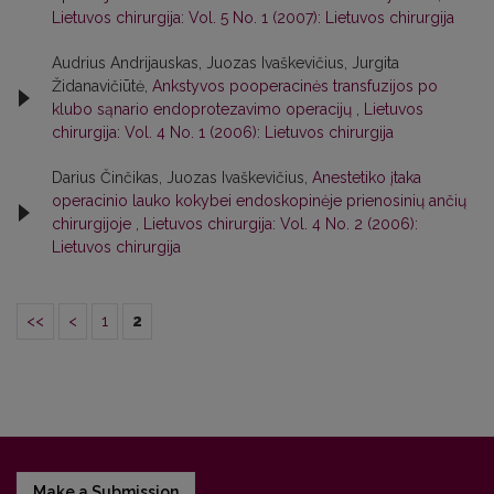
Lietuvos chirurgija: Vol. 5 No. 1 (2007): Lietuvos chirurgija
Audrius Andrijauskas, Juozas Ivaškevičius, Jurgita
Židanavičiūtė,
Ankstyvos pooperacinės transfuzijos po
klubo sąnario endoprotezavimo operacijų
,
Lietuvos
chirurgija: Vol. 4 No. 1 (2006): Lietuvos chirurgija
Darius Činčikas, Juozas Ivaškevičius,
Anestetiko įtaka
operacinio lauko kokybei endoskopinėje prienosinių ančių
chirurgijoje
,
Lietuvos chirurgija: Vol. 4 No. 2 (2006):
Lietuvos chirurgija
<<
<
1
2
Make a Submission