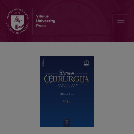
Chirurginių ligonių, po pilvo organų operacijų gydomų Reanimacijos i