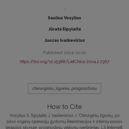
-
Saulius Vosylius
Jūratė Šipylaitė
Juozas Ivaškevičius
Published 2004-01-01
https://doi.org/10.15388/LietChirur.2004.2.2367
chirurginiu_ligoniu_prognostiniu
How to Cite
Vosylius S, Šipylaitė J, Ivaškevičius J. Chirurginių ligonių, po
pilvo organų operacijų gydomų Reanimacijos ir intensyviosios
terapijos skyriuje, prognostinių veiksnių įvertinimas. LS [Internet].