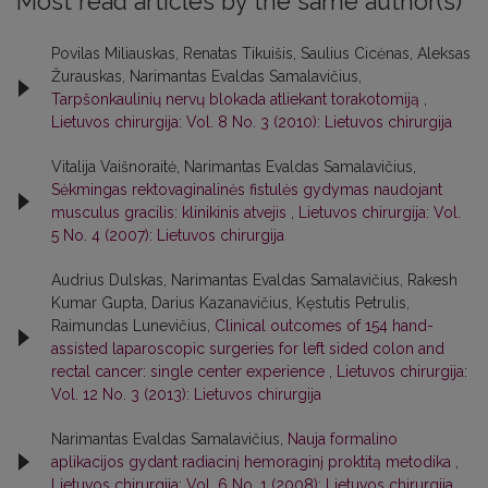
Most read articles by the same author(s)
Povilas Miliauskas, Renatas Tikuišis, Saulius Cicėnas, Aleksas
Žurauskas, Narimantas Evaldas Samalavičius,
Tarpšonkaulinių nervų blokada atliekant torakotomiją
,
Lietuvos chirurgija: Vol. 8 No. 3 (2010): Lietuvos chirurgija
Vitalija Vaišnoraitė, Narimantas Evaldas Samalavičius,
Sėkmingas rektovaginalinės fistulės gydymas naudojant
musculus gracilis: klinikinis atvejis
,
Lietuvos chirurgija: Vol.
5 No. 4 (2007): Lietuvos chirurgija
Audrius Dulskas, Narimantas Evaldas Samalavičius, Rakesh
Kumar Gupta, Darius Kazanavičius, Kęstutis Petrulis,
Raimundas Lunevičius,
Clinical outcomes of 154 hand-
assisted laparoscopic surgeries for left sided colon and
rectal cancer: single center experience
,
Lietuvos chirurgija:
Vol. 12 No. 3 (2013): Lietuvos chirurgija
Narimantas Evaldas Samalavičius,
Nauja formalino
aplikacijos gydant radiacinį hemoraginį proktitą metodika
,
Lietuvos chirurgija: Vol. 6 No. 1 (2008): Lietuvos chirurgija