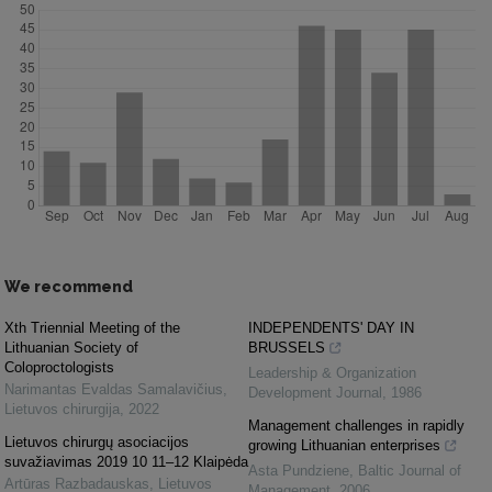
We recommend
Xth Triennial Meeting of the
INDEPENDENTS' DAY IN
Lithuanian Society of
BRUSSELS
Coloproctologists
Leadership & Organization
Narimantas Evaldas Samalavičius
,
Development Journal
,
1986
Lietuvos chirurgija
,
2022
Management challenges in rapidly
Lietuvos chirurgų asociacijos
growing Lithuanian enterprises
suvažiavimas 2019 10 11–12 Klaipėda
Asta Pundziene
,
Baltic Journal of
Artūras Razbadauskas
,
Lietuvos
Management
,
2006