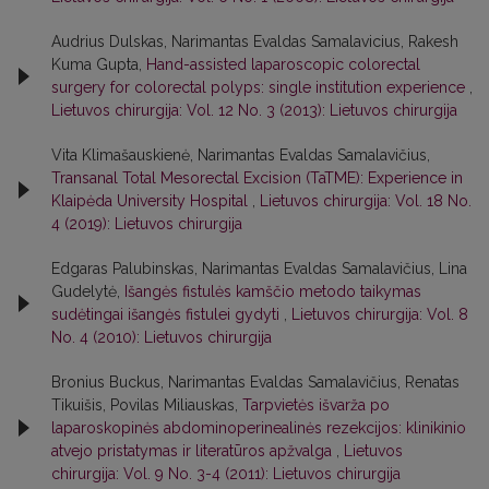
Audrius Dulskas, Narimantas Evaldas Samalavicius, Rakesh
Kuma Gupta,
Hand-assisted laparoscopic colorectal
surgery for colorectal polyps: single institution experience
,
Lietuvos chirurgija: Vol. 12 No. 3 (2013): Lietuvos chirurgija
Vita Klimašauskienė, Narimantas Evaldas Samalavičius,
Transanal Total Mesorectal Excision (TaTME): Experience in
Klaipėda University Hospital
,
Lietuvos chirurgija: Vol. 18 No.
4 (2019): Lietuvos chirurgija
Edgaras Palubinskas, Narimantas Evaldas Samalavičius, Lina
Gudelytė,
Išangės fistulės kamščio metodo taikymas
sudėtingai išangės fistulei gydyti
,
Lietuvos chirurgija: Vol. 8
No. 4 (2010): Lietuvos chirurgija
Bronius Buckus, Narimantas Evaldas Samalavičius, Renatas
Tikuišis, Povilas Miliauskas,
Tarpvietės išvarža po
laparoskopinės abdominoperinealinės rezekcijos: klinikinio
atvejo pristatymas ir literatūros apžvalga
,
Lietuvos
chirurgija: Vol. 9 No. 3-4 (2011): Lietuvos chirurgija