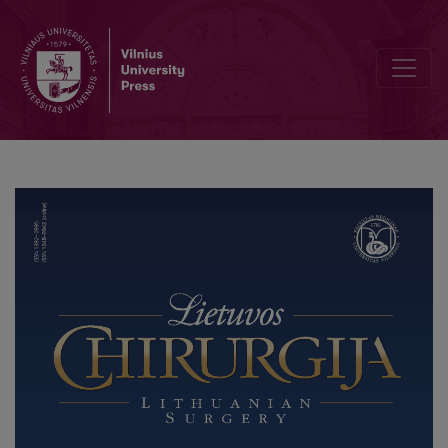
Xth Triennial Meeting of the Lithuanian Society of Coloproctologist