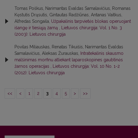
Tomas Poškus, Narimantas Evaldas Samalavičius, Romanas
Kęstutis Drąsutis, Gintautas Radžiūnas, Antanas Vaitkus,
Alfredas Songaila,
Užpakalinis tarpvietės blokas operuojant
išangę ir tiesiąją žarną
,
Lietuvos chirurgija: Vol. 1 No. 3
(2003): Lietuvos chirurgija
Povilas Miliauskas, Renatas Tikuišis, Narimantas Evaldas
Samalavičius, Aleksas Žurauskas,
Intratekalinis skausmo
malšinimas morfinu atliekant laparoskopines gaubtinės
žarnos operacijas
,
Lietuvos chirurgija: Vol. 10 No. 1-2
(2012): Lietuvos chirurgija
<<
<
1
2
3
4
5
>
>>