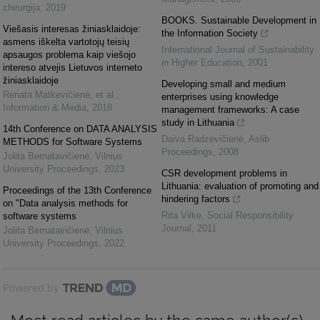
chirurgija
,
2019
BOOKS. Sustainable Development in
Viešasis interesas žiniasklaidoje:
the Information Society
asmens iškelta vartotojų teisių
International Journal of Sustainability
apsaugos problema kaip viešojo
in Higher Education
,
2001
intereso atvejis Lietuvos interneto
žiniasklaidoje
Developing small and medium
Renata Matkevičienė, et al.
,
enterprises using knowledge
Information & Media
,
2018
management frameworks: A case
study in Lithuania
14th Conference on DATA ANALYSIS
Daiva Radzevičienė
,
Aslib
METHODS for Software Systems
Proceedings
,
2008
Jolita Bernatavičienė
,
Vilnius
University Proceedings
,
2023
CSR development problems in
Lithuania: evaluation of promoting and
Proceedings of the 13th Conference
hindering factors
on "Data analysis methods for
Rita Vilke
,
Social Responsibility
software systems
Journal
,
2011
Jolita Bernatavičienė
,
Vilnius
University Proceedings
,
2022
Powered by