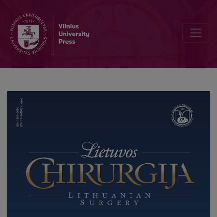
Xth Triennial Meeting of the Lithuanian Society of Coloproctologist