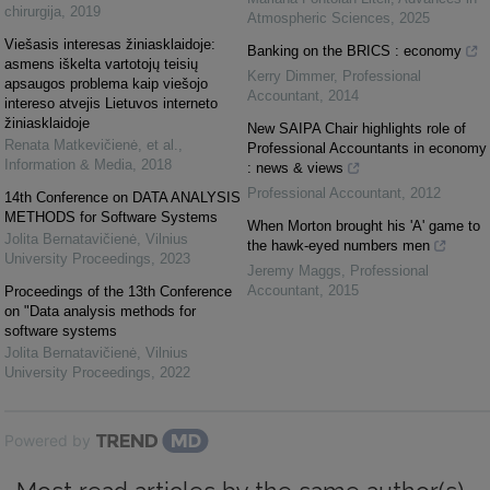
chirurgija
,
2019
Atmospheric Sciences
,
2025
Viešasis interesas žiniasklaidoje:
Banking on the BRICS : economy
asmens iškelta vartotojų teisių
Kerry Dimmer
,
Professional
apsaugos problema kaip viešojo
Accountant
,
2014
intereso atvejis Lietuvos interneto
žiniasklaidoje
New SAIPA Chair highlights role of
Renata Matkevičienė, et al.
,
Professional Accountants in economy
Information & Media
,
2018
: news & views
Professional Accountant
,
2012
14th Conference on DATA ANALYSIS
METHODS for Software Systems
When Morton brought his 'A' game to
Jolita Bernatavičienė
,
Vilnius
the hawk-eyed numbers men
University Proceedings
,
2023
Jeremy Maggs
,
Professional
Accountant
,
2015
Proceedings of the 13th Conference
on "Data analysis methods for
software systems
Jolita Bernatavičienė
,
Vilnius
University Proceedings
,
2022
Powered by