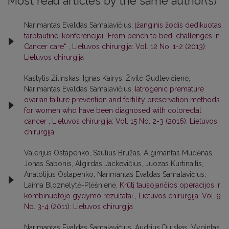
Most read articles by the same author(s)
Narimantas Evaldas Samalavičius,
Įžanginis žodis dedikuotas
tarptautinei konferencijai “From bench to bed: challenges in
Cancer care“
,
Lietuvos chirurgija: Vol. 12 No. 1-2 (2013):
Lietuvos chirurgija
Kastytis Žilinskas, Ignas Kairys, Živilė Gudlevičienė,
Narimantas Evaldas Samalavičius,
Iatrogenic premature
ovarian failure prevention and fertility preservation methods
for women who have been diagnosed with colorectal
cancer
,
Lietuvos chirurgija: Vol. 15 No. 2-3 (2016): Lietuvos
chirurgija
Valerijus Ostapenko, Saulius Bružas, Algimantas Mudėnas,
Jonas Sabonis, Algirdas Jackevičius, Juozas Kurtinaitis,
Anatolijus Ostapenko, Narimantas Evaldas Samalavičius,
Laima Bloznelytė-Plėšnienė,
Krūtį tausojančios operacijos ir
kombinuotojo gydymo rezultatai
,
Lietuvos chirurgija: Vol. 9
No. 3-4 (2011): Lietuvos chirurgija
Narimantas Evaldas Samalavičius, Audrius Dulskas, Vygintas