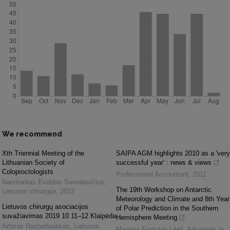
We recommend
Xth Triennial Meeting of the
SAIPA AGM highlights 2010 as a 'very
Lithuanian Society of
successful year' : news & views
Coloproctologists
Professional Accountant
,
2011
Narimantas Evaldas Samalavičius
,
The 19th Workshop on Antarctic
Lietuvos chirurgija
,
2022
Meteorology and Climate and 8th Year
Lietuvos chirurgų asociacijos
of Polar Prediction in the Southern
suvažiavimas 2019 10 11–12 Klaipėda
Hemisphere Meeting
Artūras Razbadauskas
,
Lietuvos
Mariana Fontolan Litell
,
Advances in