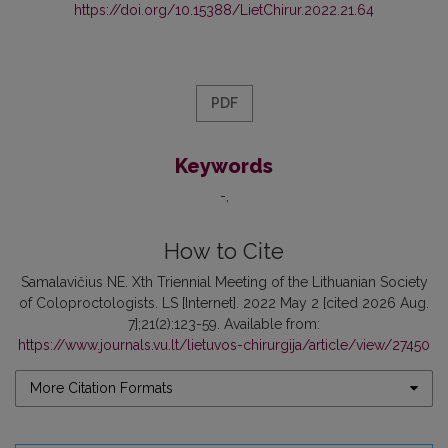
https://doi.org/10.15388/LietChirur.2022.21.64
PDF
Keywords
-
How to Cite
Samalavičius NE. Xth Triennial Meeting of the Lithuanian Society
of Coloproctologists. LS [Internet]. 2022 May 2 [cited 2026 Aug.
7];21(2):123-59. Available from:
https://www.journals.vu.lt/lietuvos-chirurgija/article/view/27450
More Citation Formats