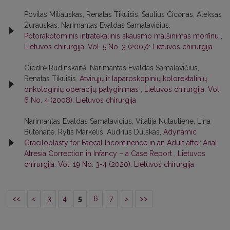
Povilas Miliauskas, Renatas Tikuišis, Saulius Cicėnas, Aleksas
Žurauskas, Narimantas Evaldas Samalavičius,
Potorakotominis intratekalinis skausmo malšinimas morfinu
,
Lietuvos chirurgija: Vol. 5 No. 3 (2007): Lietuvos chirurgija
Giedrė Rudinskaitė, Narimantas Evaldas Samalavičius,
Renatas Tikuišis,
Atvirųjų ir laparoskopinių kolorektalinių
onkologinių operacijų palyginimas
,
Lietuvos chirurgija: Vol.
6 No. 4 (2008): Lietuvos chirurgija
Narimantas Evaldas Samalavicius, Vitalija Nutautiene, Lina
Butenaite, Rytis Markelis, Audrius Dulskas,
Adynamic
Graciloplasty for Faecal Incontinence in an Adult after Anal
Atresia Correction in Infancy – a Case Report
,
Lietuvos
chirurgija: Vol. 19 No. 3-4 (2020): Lietuvos chirurgija
<<
<
3
4
5
6
7
>
>>