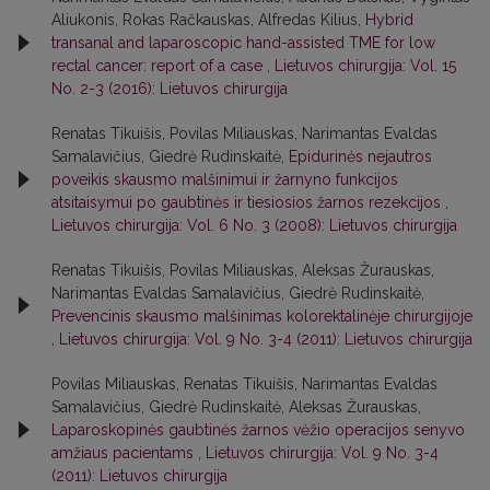
Aliukonis, Rokas Račkauskas, Alfredas Kilius,
Hybrid
transanal and laparoscopic hand-assisted TME for low
rectal cancer: report of a case
,
Lietuvos chirurgija: Vol. 15
No. 2-3 (2016): Lietuvos chirurgija
Renatas Tikuišis, Povilas Miliauskas, Narimantas Evaldas
Samalavičius, Giedrė Rudinskaitė,
Epidurinės nejautros
poveikis skausmo malšinimui ir žarnyno funkcijos
atsitaisymui po gaubtinės ir tiesiosios žarnos rezekcijos
,
Lietuvos chirurgija: Vol. 6 No. 3 (2008): Lietuvos chirurgija
Renatas Tikuišis, Povilas Miliauskas, Aleksas Žurauskas,
Narimantas Evaldas Samalavičius, Giedrė Rudinskaitė,
Prevencinis skausmo malšinimas kolorektalinėje chirurgijoje
,
Lietuvos chirurgija: Vol. 9 No. 3-4 (2011): Lietuvos chirurgija
Povilas Miliauskas, Renatas Tikuišis, Narimantas Evaldas
Samalavičius, Giedrė Rudinskaitė, Aleksas Žurauskas,
Laparoskopinės gaubtinės žarnos vėžio operacijos senyvo
amžiaus pacientams
,
Lietuvos chirurgija: Vol. 9 No. 3-4
(2011): Lietuvos chirurgija