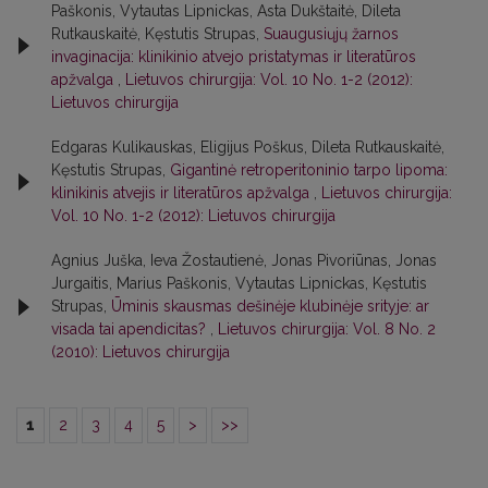
Paškonis, Vytautas Lipnickas, Asta Dukštaitė, Dileta
Rutkauskaitė, Kęstutis Strupas,
Suaugusiųjų žarnos
invaginacija: klinikinio atvejo pristatymas ir literatūros
apžvalga
,
Lietuvos chirurgija: Vol. 10 No. 1-2 (2012):
Lietuvos chirurgija
Edgaras Kulikauskas, Eligijus Poškus, Dileta Rutkauskaitė,
Kęstutis Strupas,
Gigantinė retroperitoninio tarpo lipoma:
klinikinis atvejis ir literatūros apžvalga
,
Lietuvos chirurgija:
Vol. 10 No. 1-2 (2012): Lietuvos chirurgija
Agnius Juška, Ieva Žostautienė, Jonas Pivoriūnas, Jonas
Jurgaitis, Marius Paškonis, Vytautas Lipnickas, Kęstutis
Strupas,
Ūminis skausmas dešinėje klubinėje srityje: ar
visada tai apendicitas?
,
Lietuvos chirurgija: Vol. 8 No. 2
(2010): Lietuvos chirurgija
1
2
3
4
5
>
>>