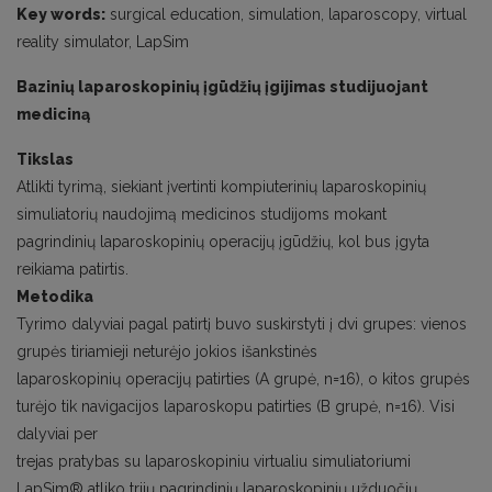
Key words:
surgical education, simulation, laparoscopy, virtual
reality simulator, LapSim
Bazinių laparoskopinių įgūdžių įgijimas studijuojant
mediciną
Tikslas
Atlikti tyrimą, siekiant įvertinti kompiuterinių laparoskopinių
simuliatorių naudojimą medicinos studijoms mokant
pagrindinių laparoskopinių operacijų įgūdžių, kol bus įgyta
reikiama patirtis.
Metodika
Tyrimo dalyviai pagal patirtį buvo suskirstyti į dvi grupes: vienos
grupės tiriamieji neturėjo jokios išankstinės
laparoskopinių operacijų patirties (A grupė, n=16), o kitos grupės
turėjo tik navigacijos laparoskopu patirties (B grupė, n=16). Visi
dalyviai per
trejas pratybas su laparoskopiniu virtualiu simuliatoriumi
LapSim® atliko trijų pagrindinių laparoskopinių užduočių