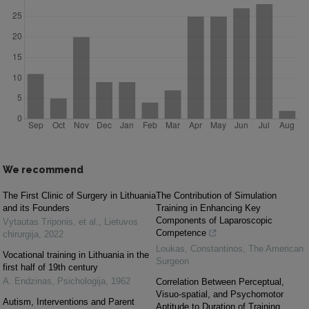
We recommend
The First Clinic of Surgery in Lithuania
The Contribution of Simulation
and its Founders
Training in Enhancing Key
Components of Laparoscopic
Vytautas Triponis, et al.
,
Lietuvos
Competence
chirurgija
,
2022
Loukas, Constantinos
,
The American
Vocational training in Lithuania in the
Surgeon
first half of 19th century
A. Endzinas
,
Psichologija
,
1962
Correlation Between Perceptual,
Visuo-spatial, and Psychomotor
Autism, Interventions and Parent
Aptitude to Duration of Training