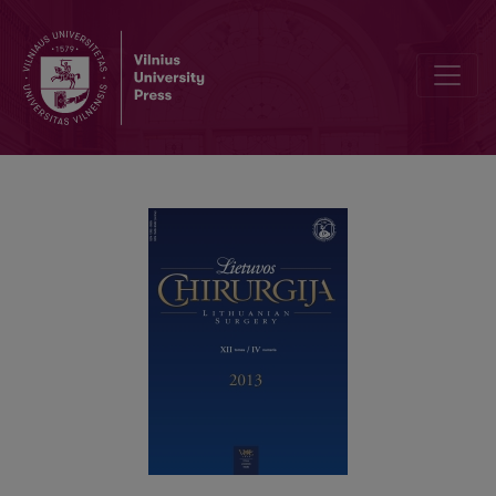
Training of basic laparoscopic skills in surgical education