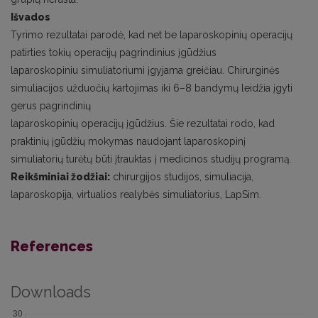
Išvados
Tyrimo rezultatai parodė, kad net be laparoskopinių operacijų
patirties tokių operacijų pagrindinius įgūdžius
laparoskopiniu simuliatoriumi įgyjama greičiau. Chirurginės
simuliacijos užduočių kartojimas iki 6–8 bandymų leidžia įgyti
gerus pagrindinių
laparoskopinių operacijų įgūdžius. Šie rezultatai rodo, kad
praktinių įgūdžių mokymas naudojant laparoskopinį
simuliatorių turėtų būti įtrauktas į medicinos studijų programą.
Reikšminiai žodžiai:
chirurgijos studijos, simuliacija,
laparoskopija, virtualios realybės simuliatorius, LapSim.
References
Downloads