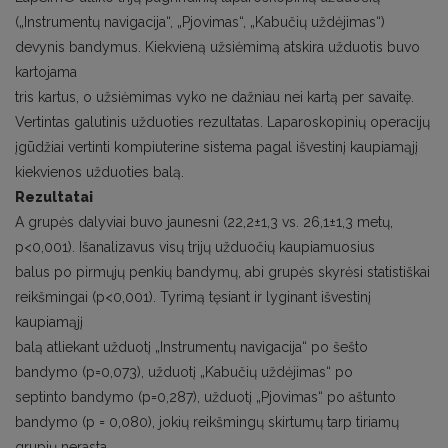
(„Instrumentų navigacija“, „Pjovimas“, „Kabučių uždėjimas“)
devynis bandymus. Kiekvieną užsiėmimą atskira užduotis buvo
kartojama
tris kartus, o užsiėmimas vyko ne dažniau nei kartą per savaitę.
Vertintas galutinis užduoties rezultatas. Laparoskopinių operacijų
įgūdžiai vertinti kompiuterine sistema pagal išvestinį kaupiamąjį
kiekvienos užduoties balą.
Rezultatai
A grupės dalyviai buvo jaunesni (22,2±1,3 vs. 26,1±1,3 metų,
p<0,001). Išanalizavus visų trijų užduočių kaupiamuosius
balus po pirmųjų penkių bandymų, abi grupės skyrėsi statistiškai
reikšmingai (p<0,001). Tyrimą tęsiant ir lyginant išvestinį
kaupiamąjį
balą atliekant užduotį „Instrumentų navigacija“ po šešto
bandymo (p=0,073), užduotį „Kabučių uždėjimas“ po
septinto bandymo (p=0,287), užduotį „Pjovimas“ po aštunto
bandymo (p = 0,080), jokių reikšmingų skirtumų tarp tiriamų
grupių nerasta.