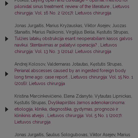
Poškus,
Laying open and curettage – optimal method for
pilonidal sinus treatment: review of the literature
,
Lietuvos
chirurgija: Vol. 16 No. 2 (2017): Lietuvos chirurgija
Jonas Jurgaitis, Marius Kryžauskas, Viktor Asejev, Juozas
Stanaitis, Marius Paškonis, Virgilijus Beiša, Kęstutis Strupas,
Tulžies latakų obstrukcija esant neoperabiliam kasos galvos
navikui. Stentavimas ar paliatyvi operacija?
,
Lietuvos
chirurgija: Vol. 13 No. 3 (2014): Lietuvos chirurgija
Andrej Kolosov, Valdemaras Jotautas, Kęstutis Strupas,
Perianal abscesses caused by an ingested foreign body
long time ago: case report
,
Lietuvos chirurgija: Vol. 15 No. 1
(2016): Lietuvos chirurgija
Kristina Marcinkevičienė, Elena Zdanytė, Vytautas Lipnickas,
Kęstutis Strupas,
Dvylikapirštės žarnos adenokarcinoma:
etiologija, klinika, diagnostika, gydymas, prognozė ir
klinikinis atvejis
,
Lietuvos chirurgija: Vol. 5 No. 1 (2007):
Lietuvos chirurgija
Jonas Jurgaitis, Saulius Sologubovas, Viktor Asejev, Marius