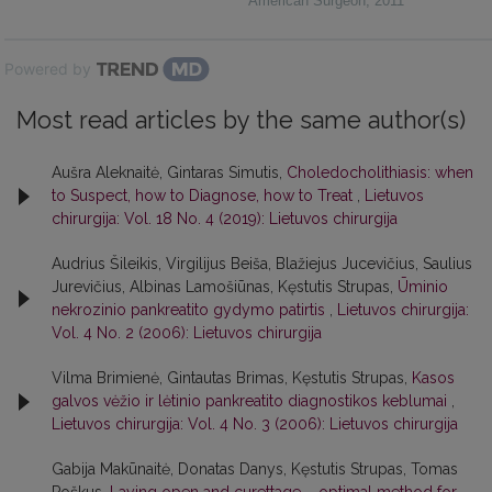
American Surgeon
,
2011
Powered by
Most read articles by the same author(s)
Aušra Aleknaitė, Gintaras Simutis,
Choledocholithiasis: when
to Suspect, how to Diagnose, how to Treat
,
Lietuvos
chirurgija: Vol. 18 No. 4 (2019): Lietuvos chirurgija
Audrius Šileikis, Virgilijus Beiša, Blažiejus Jucevičius, Saulius
Jurevičius, Albinas Lamošiūnas, Kęstutis Strupas,
Ūminio
nekrozinio pankreatito gydymo patirtis
,
Lietuvos chirurgija:
Vol. 4 No. 2 (2006): Lietuvos chirurgija
Vilma Brimienė, Gintautas Brimas, Kęstutis Strupas,
Kasos
galvos vėžio ir lėtinio pankreatito diagnostikos keblumai
,
Lietuvos chirurgija: Vol. 4 No. 3 (2006): Lietuvos chirurgija
Gabija Makūnaitė, Donatas Danys, Kęstutis Strupas, Tomas