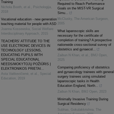
Training
Required to Reach Performance
Nichola Booth, et al.
,
Psichologija
,
Goals on the MIST-VR Surgical
2018
Simu...
McClusky
,
The American Surgeon
,
Vocational education - new generation
2005
teaching material for people with ASD
Joanna Kossewska
,
Social Welfare:
What laparoscopic skills are
Interdisciplinary Approach
,
2015
necessary for the certificate of
completion of training? A prospective
TEACHERS’ ATTITUDE TO THE
nationwide cross-sectional survey of
USE ELECTRONIC DEVICES IN
obstetrics and gynaecol...
TECHNOLOGY LESSONS,
EDUCATING PUPILS WITH
Zaibun N Khan, et al.
,
BMJ Open
,
SPECIAL EDUCATIONAL
2025
NEEDS/MOKYTOJŲ POŽIŪRIS Į
Comparing proficiency of obstetrics
ELEKTRONIKOS PRIETAI...
and gynaecology trainees with general
Asta Vaitkevičienė, et al.
,
Special
surgery trainees using simulated
Education
,
2019
laparoscopic tasks in Health
Education England, North...
Zaibun N Khan
,
BMJ Open
,
2023
Minimally Invasive Training During
Surgical Residency
Subhas, Gokulakkrishna
,
The