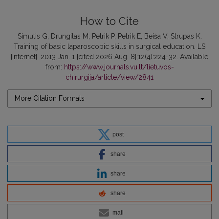
How to Cite
Simutis G, Drungilas M, Petrik P, Petrik E, Beiša V, Strupas K.
Training of basic laparoscopic skills in surgical education. LS
[Internet]. 2013 Jan. 1 [cited 2026 Aug. 8];12(4):224-32. Available
from:
https://www.journals.vu.lt/lietuvos-
chirurgija/article/view/2841
More Citation Formats
post
share
share
share
mail