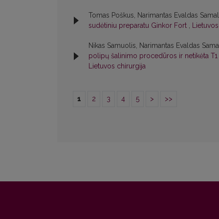
Tomas Poškus, Narimantas Evaldas Samala
sudėtiniu preparatu Ginkor Fort
,
Lietuvos 
Nikas Samuolis, Narimantas Evaldas Sama
polipų šalinimo procedūros ir netikėta T
Lietuvos chirurgija
1
2
3
4
5
>
>>