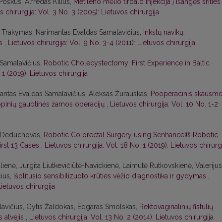
oškus, Alfredas Kilius,
Metileno mėlio tirpalo injekcija į išangės srities
s chirurgija: Vol. 3 No. 3 (2005): Lietuvos chirurgija
s Trakymas, Narimantas Evaldas Samalavičius,
Inkstų navikų
as
,
Lietuvos chirurgija: Vol. 9 No. 3-4 (2011): Lietuvos chirurgija
Samalavičius,
Robotic Cholecystectomy: First Experience in Baltic
 1 (2019): Lietuvos chirurgija
imantas Evaldas Samalavičius, Aleksas Žurauskas,
Pooperacinis skausm
inių gaubtinės žarnos operacijų
,
Lietuvos chirurgija: Vol. 10 No. 1-2
s Deduchovas,
Robotic Colorectal Surgery using Senhance® Robotic
irst 13 Cases
,
Lietuvos chirurgija: Vol. 18 No. 1 (2019): Lietuvos chirurg
ienė, Jurgita Liutkevičiūtė-Navickienė, Laimutė Rutkovskienė, Valerijus
ius,
Išplitusio sensibilizuoto krūties vėžio diagnostika ir gydymas
,
Lietuvos chirurgija
avičius, Gytis Žaldokas, Edgaras Smolskas,
Rektovaginalinių fistulių
s atvejis
,
Lietuvos chirurgija: Vol. 13 No. 2 (2014): Lietuvos chirurgija