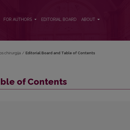
FOR AUTHORS
EDITORIAL BOARD
ABOUT
vos chirurgija
/
Editorial Board and Table of Contents
able of Contents