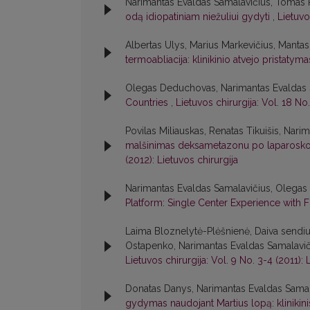
Narimantas Evaldas Samalavičius, Tomas P
odą idiopatiniam niežuliui gydyti
,
Lietuvo
Albertas Ulys, Marius Markevičius, Manta
termoabliacija: klinikinio atvejo pristatym
Olegas Deduchovas, Narimantas Evaldas 
Countries
,
Lietuvos chirurgija: Vol. 18 No.
Povilas Miliauskas, Renatas Tikuišis, Nar
malšinimas deksametazonu po laparoskop
(2012): Lietuvos chirurgija
Narimantas Evaldas Samalavičius, Olega
Platform: Single Center Experience with F
Laima Bloznelytė-Plėšnienė, Daiva sendiul
Ostapenko, Narimantas Evaldas Samalavič
Lietuvos chirurgija: Vol. 9 No. 3-4 (2011): 
Donatas Danys, Narimantas Evaldas Samal
gydymas naudojant Martius lopą: klinikini