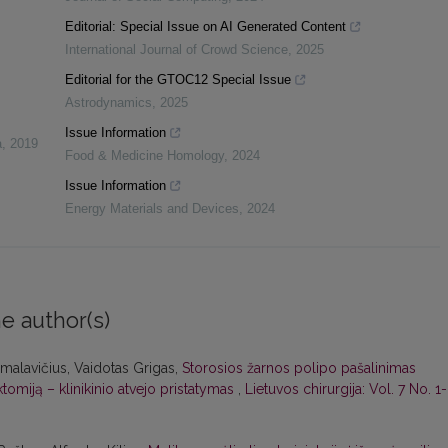
Editorial: Special Issue on AI Generated Content
International Journal of Crowd Science
,
2025
Editorial for the GTOC12 Special Issue
Astrodynamics
,
2025
Issue Information
a
,
2019
Food & Medicine Homology
,
2024
Issue Information
Energy Materials and Devices
,
2024
e author(s)
malavičius, Vaidotas Grigas,
Storosios žarnos polipo pašalinimas
tomiją – klinikinio atvejo pristatymas
,
Lietuvos chirurgija: Vol. 7 No. 1