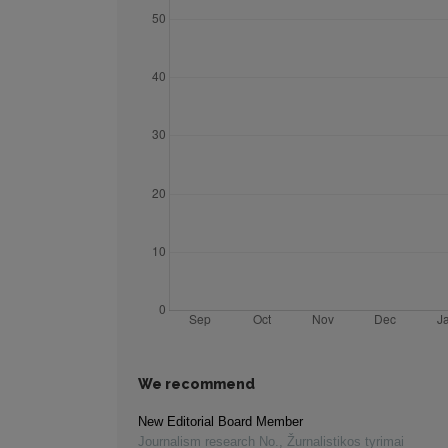
We recommend
New Editorial Board Member
Journalism research No.
,
Žurnalistikos tyrimai