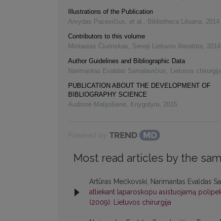
Illustrations of the Publication
Arvydas Pacevičius, et al.
,
Bibliotheca Lituana
,
2014
Contributors to this volume
Mintautas Čiurinskas
,
Senoji Lietuvos literatūra
,
2014
Author Guidelines and Bibliographic Data
Narimantas Evaldas Samalavičius
,
Lietuvos chirurgij
PUBLICATION ABOUT THE DEVELOPMENT OF
BIBLIOGRAPHY SCIENCE
Audronė Matijošienė
,
Knygotyra
,
2015
Powered by
Most read articles by the sam
Artūras Mečkovski, Narimantas Evaldas Sa
atliekant laparoskopu asistuojamą polipek
(2009): Lietuvos chirurgija