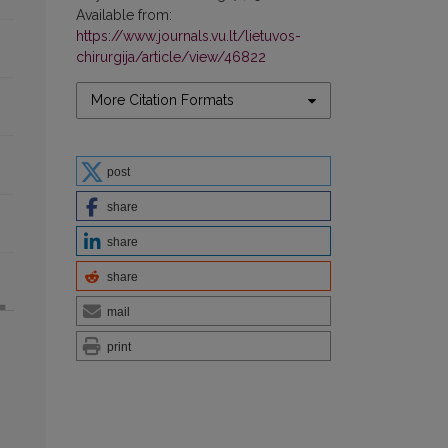
Available from:
https://www.journals.vu.lt/lietuvos-
chirurgija/article/view/46822
More Citation Formats
post
share
share
share
mail
print