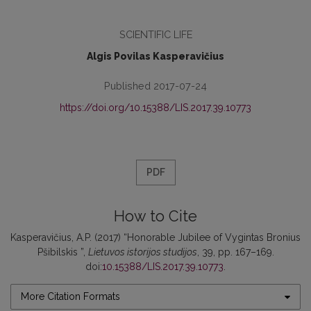
SCIENTIFIC LIFE
Algis Povilas Kasperavičius
Published 2017-07-24
https://doi.org/10.15388/LIS.2017.39.10773
PDF
How to Cite
Kasperavičius, A.P. (2017) “Honorable Jubilee of Vygintas Bronius
Pšibilskis ”,
Lietuvos istorijos studijos
, 39, pp. 167–169.
doi:
10.15388/LIS.2017.39.10773
.
More Citation Formats