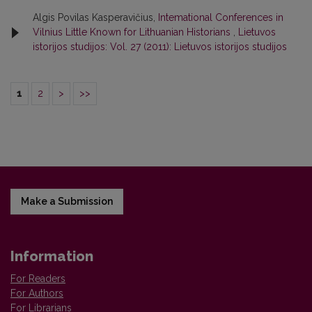
Algis Povilas Kasperavičius,
Intemational Conferences in
Vilnius Little Known for Lithuanian Historians
,
Lietuvos
istorijos studijos: Vol. 27 (2011): Lietuvos istorijos studijos
1
2
>
>>
Make a Submission
Information
For Readers
For Authors
For Librarians