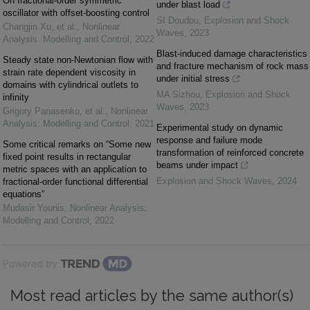
On fractional-order symmetric
under blast load
oscillator with offset-boosting control
SI Doudou
,
Explosion and Shock
Changjin Xu, et al.
,
Nonlinear
Waves
,
2023
Analysis: Modelling and Control
,
2022
Blast-induced damage characteristics
Steady state non-Newtonian flow with
and fracture mechanism of rock mass
strain rate dependent viscosity in
under initial stress
domains with cylindrical outlets to
MA Sizhou
,
Explosion and Shock
infinity
Waves
,
2023
Grigory Panasenko, et al.
,
Nonlinear
Analysis: Modelling and Control
,
2021
Experimental study on dynamic
response and failure mode
Some critical remarks on “Some new
transformation of reinforced concrete
fixed point results in rectangular
beams under impact
metric spaces with an application to
Explosion and Shock Waves
,
2024
fractional-order functional differential
equations”
Mudasir Younis
,
Nonlinear Analysis:
Modelling and Control
,
2022
Powered by
Most read articles by the same author(s)