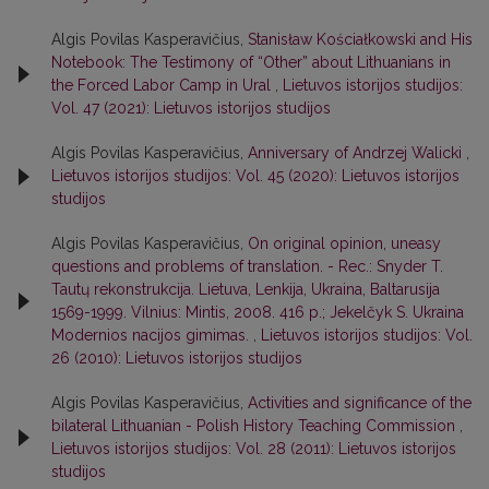
Algis Povilas Kasperavičius,
Stanisław Kościałkowski and His
Notebook: The Testimony of “Other” about Lithuanians in
the Forced Labor Camp in Ural
,
Lietuvos istorijos studijos:
Vol. 47 (2021): Lietuvos istorijos studijos
Algis Povilas Kasperavičius,
Anniversary of Andrzej Walicki
,
Lietuvos istorijos studijos: Vol. 45 (2020): Lietuvos istorijos
studijos
Algis Povilas Kasperavičius,
On original opinion, uneasy
questions and problems of translation. - Rec.: Snyder T.
Tautų rekonstrukcija. Lietuva, Lenkija, Ukraina, Baltarusija
1569-1999. Vilnius: Mintis, 2008. 416 p.; Jekelčyk S. Ukraina
Modernios nacijos gimimas.
,
Lietuvos istorijos studijos: Vol.
26 (2010): Lietuvos istorijos studijos
Algis Povilas Kasperavičius,
Activities and significance of the
bilateral Lithuanian - Polish History Teaching Commission
,
Lietuvos istorijos studijos: Vol. 28 (2011): Lietuvos istorijos
studijos