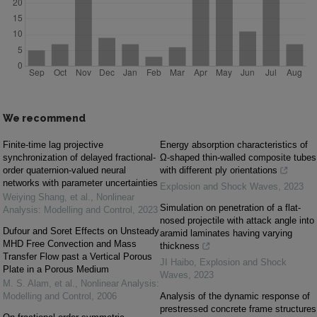
We recommend
Finite-time lag projective
Energy absorption characteristics of
synchronization of delayed fractional-
Ω-shaped thin-walled composite tubes
order quaternion-valued neural
with different ply orientations
networks with parameter uncertainties
Explosion and Shock Waves
,
2023
Weiying Shang, et al.
,
Nonlinear
Simulation on penetration of a flat-
Analysis: Modelling and Control
,
2023
nosed projectile with attack angle into
Dufour and Soret Effects on Unsteady
aramid laminates having varying
MHD Free Convection and Mass
thickness
Transfer Flow past a Vertical Porous
JI Haibo
,
Explosion and Shock
Plate in a Porous Medium
Waves
,
2023
M. S. Alam, et al.
,
Nonlinear Analysis:
Modelling and Control
,
2006
Analysis of the dynamic response of
prestressed concrete frame structures