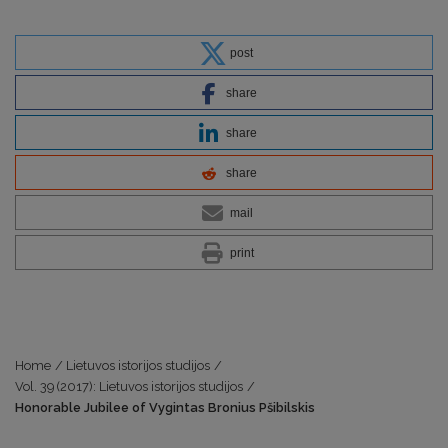
post
share
share
share
mail
print
Home
/
Lietuvos istorijos studijos
/
Vol. 39 (2017): Lietuvos istorijos studijos
/
Honorable Jubilee of Vygintas Bronius Pšibilskis