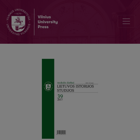
Honorable Jubilee of Vygintas Bronius Pšibilskis