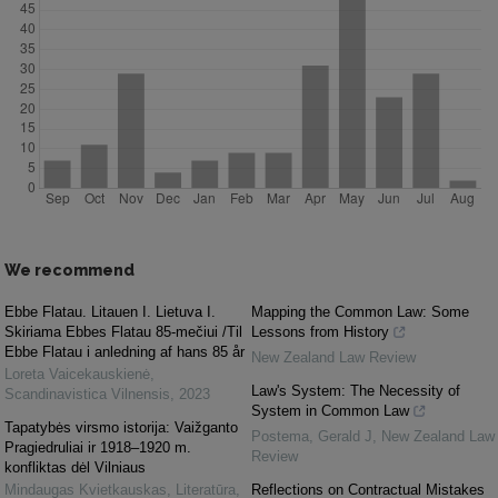
We recommend
Ebbe Flatau. Litauen I. Lietuva I.
Mapping the Common Law: Some
Skiriama Ebbes Flatau 85-mečiui /Til
Lessons from History
Ebbe Flatau i anledning af hans 85 år
New Zealand Law Review
Loreta Vaicekauskienė
,
Law's System: The Necessity of
Scandinavistica Vilnensis
,
2023
System in Common Law
Tapatybės virsmo istorija: Vaižganto
Postema, Gerald J
,
New Zealand Law
Pragiedruliai ir 1918–1920 m.
Review
konfliktas dėl Vilniaus
Mindaugas Kvietkauskas
,
Literatūra
,
Reflections on Contractual Mistakes