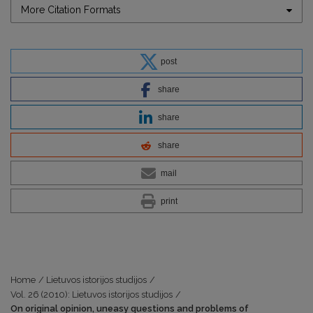
More Citation Formats
post
share
share
share
mail
print
Home
/
Lietuvos istorijos studijos
/
Vol. 26 (2010): Lietuvos istorijos studijos
/
On original opinion, uneasy questions and problems of