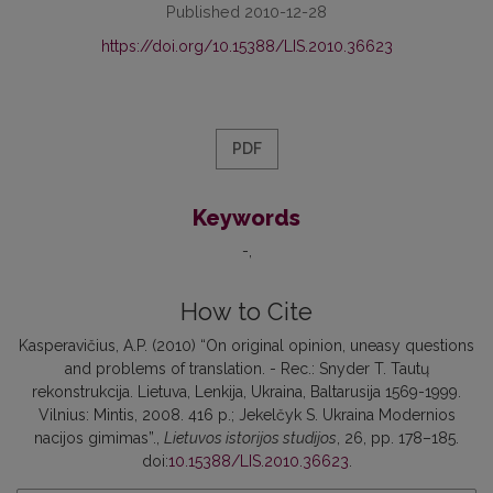
Published 2010-12-28
https://doi.org/10.15388/LIS.2010.36623
PDF
Keywords
-
How to Cite
Kasperavičius, A.P. (2010) “On original opinion, uneasy questions
and problems of translation. - Rec.: Snyder T. Tautų
rekonstrukcija. Lietuva, Lenkija, Ukraina, Baltarusija 1569-1999.
Vilnius: Mintis, 2008. 416 p.; Jekelčyk S. Ukraina Modernios
nacijos gimimas”.,
Lietuvos istorijos studijos
, 26, pp. 178–185.
doi:
10.15388/LIS.2010.36623
.