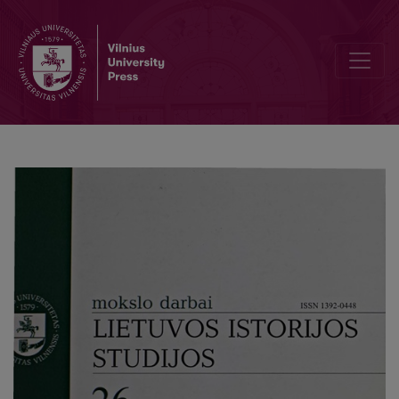
On original opinion, uneasy questions and problems of translation. - 