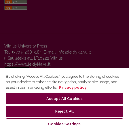
Vilnius University Press
Tel. +370 5 268 7184, E-mail:
info@leidykla.vu.lt
9 Saulėtekis av., LT10222 Vilnius
https://www.leidykla.vu.lt
By clicking “Accept All Cookies”, you agree to the storing of cookies
on your device to enhance site navigation, analyze site usage, and
Vilnius University Press platform and metadata are distributed by
assist in our marketing efforts.
Privacy policy
Creative Commons International License
.
Accept All Cookies
Reject All
Cookies Settings