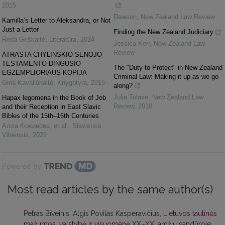
2015
Dawson
,
New Zealand Law Review
Kamilla’s Letter to Aleksandra, or Not
Just a Letter
Finding the New Zealand Judiciary
Reda Griškaitė
,
Literatūra
,
2024
Jessica Kerr
,
New Zealand Law
Review
ATRASTA CHYLINSKIO SENOJO
TESTAMENTO DINGUSIO
The "Duty to Protect" in New Zealand
EGZEMPLIORIAUS KOPIJA
Criminal Law: Making it up as we go
Gina Kavaliūnaitė
,
Knygotyra
,
2015
along?
Julia Tolmie
,
New Zealand Law
Hapax legomena in the Book of Job
Review
,
2010
and their Reception in East Slavic
Bibles of the 15th–16th Centuries
Алла Кожинова, et al.
,
Slavistica
Vilnensis
,
2022
Powered by
Most read articles by the same author(s)
Petras Biveinis, Algis Povilas Kasperavičius,
Lietuvos tautinės
mažumos, valstybė ir visuomenė XX–XXI amžių sandūroje
,