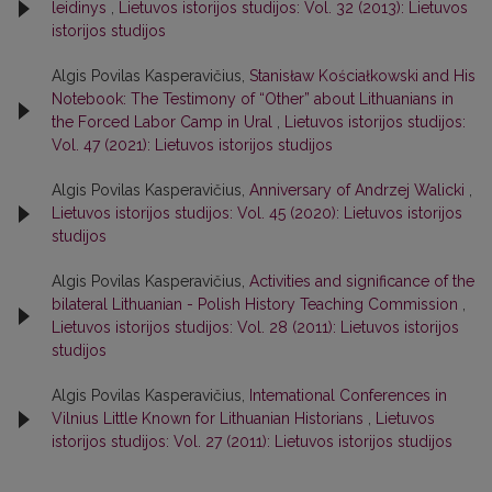
leidinys
,
Lietuvos istorijos studijos: Vol. 32 (2013): Lietuvos
istorijos studijos
Algis Povilas Kasperavičius,
Stanisław Kościałkowski and His
Notebook: The Testimony of “Other” about Lithuanians in
the Forced Labor Camp in Ural
,
Lietuvos istorijos studijos:
Vol. 47 (2021): Lietuvos istorijos studijos
Algis Povilas Kasperavičius,
Anniversary of Andrzej Walicki
,
Lietuvos istorijos studijos: Vol. 45 (2020): Lietuvos istorijos
studijos
Algis Povilas Kasperavičius,
Activities and significance of the
bilateral Lithuanian - Polish History Teaching Commission
,
Lietuvos istorijos studijos: Vol. 28 (2011): Lietuvos istorijos
studijos
Algis Povilas Kasperavičius,
Intemational Conferences in
Vilnius Little Known for Lithuanian Historians
,
Lietuvos
istorijos studijos: Vol. 27 (2011): Lietuvos istorijos studijos