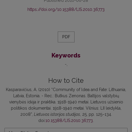
Published 2010-06-28
https://doi.org/10.15388/LIS.2010.36773
PDF
Keywords
-
How to Cite
Kasparavičius, A. (2010) “Community of ldea and Fate: Lithuania,
Latvia, Estonia. - Rec.: Butkus Zenonas. Baltijos valstybių
vienybės idėja ir praktika. 1918-1940 metai. Lietuvos užsienio
politikos dokumentai. 1918-1940 metai. Vilnius: LII leidykla,
2008”,
Lietuvos istorijos studijos
, 25, pp. 125–134.
doi:
10.15388/LIS.2010.36773
.