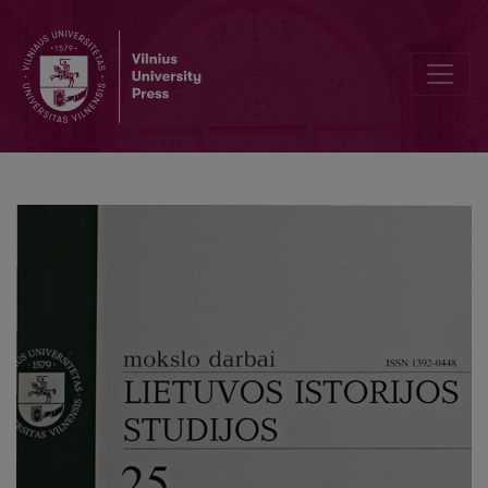
Community of ldea and Fate: Lithuania, Latvia, Estonia. - Rec.: Butku