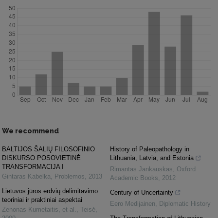
We recommend
BALTIJOS ŠALIŲ FILOSOFINIO
History of Paleopathology in
DISKURSO POSOVIETINĖ
Lithuania, Latvia, and Estonia
TRANSFORMACIJA I
Rimantas Jankauskas
,
Oxford
Gintaras Kabelka
,
Problemos
,
2013
Academic Books
,
2012
Lietuvos jūros erdvių delimitavimo
Century of Uncertainty
teoriniai ir praktiniai aspektai
Eero Medijainen
,
Diplomatic History
Zenonas Kumetaitis, et al.
,
Teisė
,