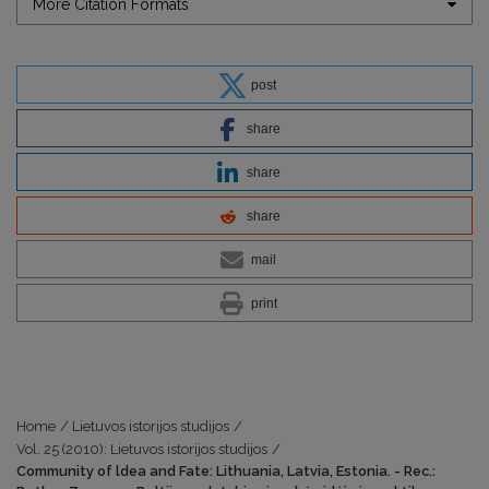
More Citation Formats
post
share
share
share
mail
print
Home
/
Lietuvos istorijos studijos
/
Vol. 25 (2010): Lietuvos istorijos studijos
/
Community of ldea and Fate: Lithuania, Latvia, Estonia. - Rec.: