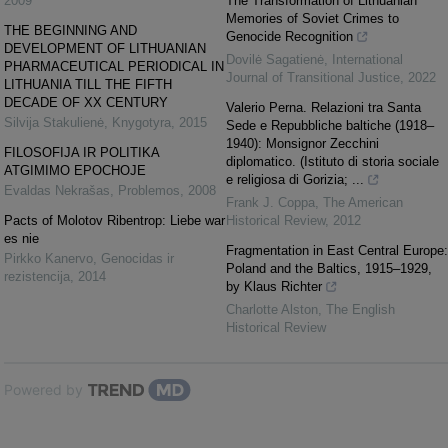
2009
The Transformation of Lithuanian
Memories of Soviet Crimes to
THE BEGINNING AND
Genocide Recognition
DEVELOPMENT OF LITHUANIAN
Dovilė Sagatienė
,
International
PHARMACEUTICAL PERIODICAL IN
Journal of Transitional Justice
,
2022
LITHUANIA TILL THE FIFTH
DECADE OF XX CENTURY
Valerio Perna. Relazioni tra Santa
Silvija Stakulienė
,
Knygotyra
,
2015
Sede e Repubbliche baltiche (1918–
1940): Monsignor Zecchini
FILOSOFIJA IR POLITIKA
diplomatico. (Istituto di storia sociale
ATGIMIMO EPOCHOJE
e religiosa di Gorizia; ...
Evaldas Nekrašas
,
Problemos
,
2008
Frank J. Coppa
,
The American
Pacts of Molotov Ribentrop: Liebe war
Historical Review
,
2012
es nie
Fragmentation in East Central Europe:
Pirkko Kanervo
,
Genocidas ir
Poland and the Baltics, 1915–1929,
rezistencija
,
2014
by Klaus Richter
Charlotte Alston
,
The English
Historical Review
Powered by