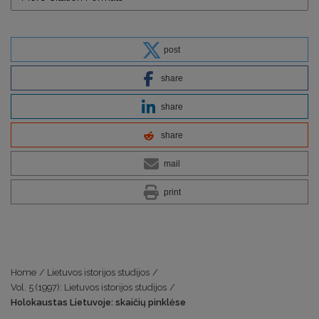
post
share
share
share
mail
print
Home
/
Lietuvos istorijos studijos
/
Vol. 5 (1997): Lietuvos istorijos studijos
/
Holokaustas Lietuvoje: skaičių pinklėse