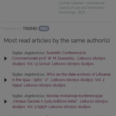
Lachlan Urquhart
,
International
Journal of Law and Information
Technology
,
2018
Powered by
Most read articles by the same author(s)
Sigitas Jegelevičius,
Scientific Conference to
Commemorate prof. W. M Zawadzky
,
Lietuvos istorijos
studijos: Vol. 13 (2004): Lietuvos istorijos studijos
Sigitas Jegelevičius,
Who ran the state archives of Lithuania
in the 1944 - 1960 ' s?
,
Lietuvos istorijos studijos: Vol. 2
(1994): Lietuvos istorijos studijos
Sigitas Jegelevičius,
Istorikai mokslinėje konferencijoje
„Vilniaus Gaonas ir žydų kultūros keliai"
,
Lietuvos istorijos
studijos: Vol. 5 (1997): Lietuvos istorijos studijos