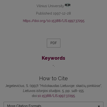
Vilnius University
Published 1997-12-28
https://doi.org/10.15388/LIS.1997.37295
PDF
Keywords
-
How to Cite
Jegelevičius, S. (1997) “Holokaustas Lietuvoje: skaičių pinklėse”,
Lietuvos istorijos studijos
, 5, pp. 148–155.
doi:
10.15388/LIS.1997.37295
.
More Citation Formats