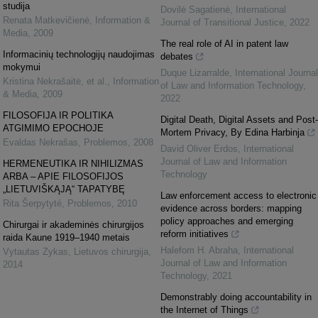
studija
Dovilė Sagatienė
,
International
Renata Matkevičienė
,
Information &
Journal of Transitional Justice
,
2022
Media
,
2009
The real role of AI in patent law
Informacinių technologijų naudojimas
debates
mokymui
Duque Lizarralde
,
International Journal
Kristina Nekrašaitė, et al.
,
Information
of Law and Information Technology
,
& Media
,
2009
2022
FILOSOFIJA IR POLITIKA
Digital Death, Digital Assets and Post-
ATGIMIMO EPOCHOJE
Mortem Privacy, By Edina Harbinja
Evaldas Nekrašas
,
Problemos
,
2008
David Oliver Erdos
,
International
Journal of Law and Information
HERMENEUTIKA IR NIHILIZMAS
Technology
ARBA – APIE FILOSOFIJOS
„LIETUVIŠKĄJĄ“ TAPATYBĘ
Law enforcement access to electronic
Rita Šerpytyté
,
Problemos
,
2010
evidence across borders: mapping
policy approaches and emerging
Chirurgai ir akademinės chirurgijos
reform initiatives
raida Kaune 1919–1940 metais
Halefom H. Abraha
,
International
Vytautas Zykas
,
Lietuvos chirurgija
,
Journal of Law and Information
2014
Technology
,
2021
Demonstrably doing accountability in
the Internet of Things