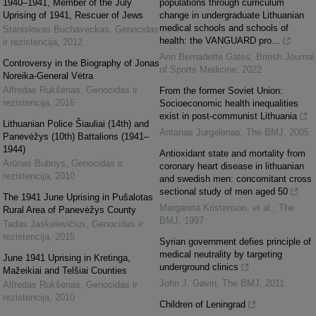
1940–1941, Member of the July
populations through curriculum
Uprising of 1941, Rescuer of Jews
change in undergraduate Lithuanian
medical schools and schools of
Stanislovas Buchaveckas
,
Genocidas
health: the VANGUARD pro...
ir rezistencija
,
2012
Ann Bernadette Gates
,
British Journal
Controversy in the Biography of Jonas
of Sports Medicine
,
2022
Noreika-General Vėtra
Alfredas Rukšėnas
,
Genocidas ir
From the former Soviet Union:
rezistencija
,
2016
Socioeconomic health inequalities
exist in post-communist Lithuania
Lithuanian Police Šiauliai (14th) and
Antanas Jurgelenas
,
The BMJ
,
2005
Panevėžys (10th) Battalions (1941–
1944)
Antioxidant state and mortality from
Arūnas Bubnys
,
Genocidas ir
coronary heart disease in lithuanian
rezistencija
,
2010
and swedish men: concomitant cross
sectional study of men aged 50
The 1941 June Uprising in Pušalotas
Margareta Kristenson, et al.
,
The
Rural Area of Panevėžys County
BMJ
,
1997
Tadas Jaskelevičius
,
Genocidas ir
rezistencija
,
2015
Syrian government defies principle of
medical neutrality by targeting
June 1941 Uprising in Kretinga,
underground clinics
Mažeikiai and Telšiai Counties
John J. Gavin
,
The BMJ
,
2011
Alfredas Rukšėnas
,
Genocidas ir
rezistencija
,
2010
Children of Leningrad