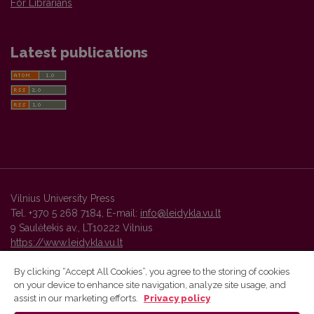
For Librarians
Latest publications
Vilnius University Press
Tel. +370 5 268 7184, E-mail:
info@leidykla.vu.lt
9 Saulėtekis av., LT10222 Vilnius
https://www.leidykla.vu.lt
By clicking “Accept All Cookies”, you agree to the storing of cookies
on your device to enhance site navigation, analyze site usage, and
Vilnius University Press platform and metadata are distributed by
assist in our marketing efforts.
Privacy policy
Creative Commons International License
.