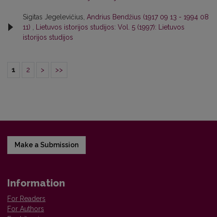
Sigitas Jegelevičius,
Andrius Bendžius (1917 09 13 - 1994 08
11)
,
Lietuvos istorijos studijos: Vol. 5 (1997): Lietuvos
istorijos studijos
1
2
>
>>
Make a Submission
Information
For Readers
For Authors