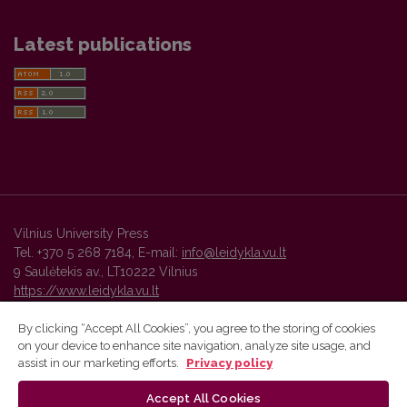
Latest publications
Vilnius University Press
Tel. +370 5 268 7184, E-mail:
info@leidykla.vu.lt
9 Saulėtekis av., LT10222 Vilnius
https://www.leidykla.vu.lt
By clicking “Accept All Cookies”, you agree to the storing of cookies
on your device to enhance site navigation, analyze site usage, and
Vilnius University Press platform and metadata are distributed by
assist in our marketing efforts.
Privacy policy
Creative Commons International License
.
Accept All Cookies