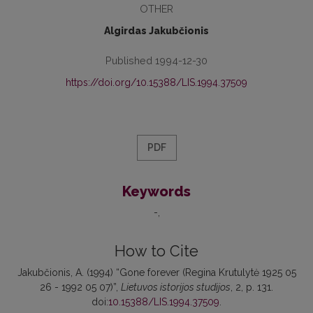
OTHER
Algirdas Jakubčionis
Published 1994-12-30
https://doi.org/10.15388/LIS.1994.37509
PDF
Keywords
-
How to Cite
Jakubčionis, A. (1994) “Gone forever (Regina Krutulytė 1925 05
26 - 1992 05 07)”,
Lietuvos istorijos studijos
, 2, p. 131.
doi:
10.15388/LIS.1994.37509
.