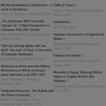
Michel Houellebecq’s Submission – a
Table of Cases
novel of decadence
Paul H. Robinson
,
Oxford Academic
Vytautas Bikulčius
,
Literatūra
,
2019
Books
,
1997
„The Americans Will Come and
Introduction
Liberate Us“: A New Perspective on
MIT Press
,
2020
Lithuanian Post-War Society
Rūta Matimaitytė
,
Lietuvos istorijos
Intestate Succession in England and
studijos
,
2023
Wales
Roger Kerridge
,
Oxford Academic
“Don’t go picking apples with the
Books
,
2015
devil”: the myth of Faust in the works
of Eduardas Mieželaitis
Edward and Charles
Elena Baliutytė
,
Literatūra
,
2019
Ronald A Bosco
,
Oxford Academic
Books
,
2005
Dyskusje na temat pomnika Adama
Mickiewicza w Wilnie na łamach
Moments of Aging: Revising Mother
prasy wileńskiej z lat 1925–1927
Nature in Virginia Woolf’s Mrs.
Irena Fedorowicz
,
Slavistica
Dalloway
Vilnensis
,
2011
Katherine Sedon
,
Liverpool University
Press
,
2011
Ferdynand Ruszczyc, Jan Bułhak and
the Vilnius University
Beata K. Obsulewicz
,
Vilnius
University Open Series
,
2021