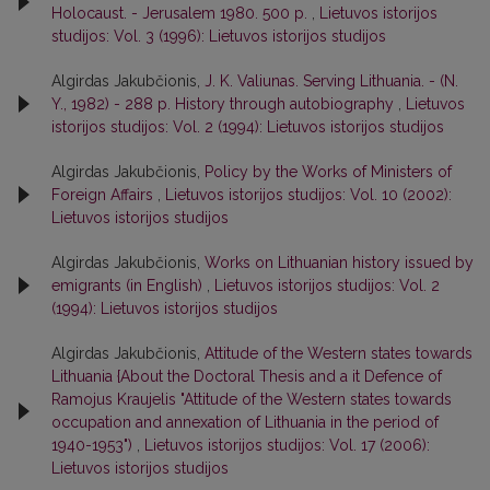
Holocaust. - Jerusalem 1980. 500 p.
,
Lietuvos istorijos
studijos: Vol. 3 (1996): Lietuvos istorijos studijos
Algirdas Jakubčionis,
J. K. Valiunas. Serving Lithuania. - (N.
Y., 1982) - 288 p. History through autobiography
,
Lietuvos
istorijos studijos: Vol. 2 (1994): Lietuvos istorijos studijos
Algirdas Jakubčionis,
Policy by the Works of Ministers of
Foreign Affairs
,
Lietuvos istorijos studijos: Vol. 10 (2002):
Lietuvos istorijos studijos
Algirdas Jakubčionis,
Works on Lithuanian history issued by
emigrants (in English)
,
Lietuvos istorijos studijos: Vol. 2
(1994): Lietuvos istorijos studijos
Algirdas Jakubčionis,
Attitude of the Western states towards
Lithuania {About the Doctoral Thesis and a it Defence of
Ramojus Kraujelis "Attitude of the Western states towards
occupation and annexation of Lithuania in the period of
1940-1953")
,
Lietuvos istorijos studijos: Vol. 17 (2006):
Lietuvos istorijos studijos