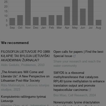
We recommend
FILOSOFIJA LIETUVOJE PO 1989:
Open calls for papers | Find the best
KĄ APIE TAI BYLOJA LIETUVIŠKI
Special Issue
AKADEMINIAI ŽURNALAI?
Share your research and reach the
Aldis Gedutis
,
Problemos
,
2010
water community
„The Americans Will Come and
SMYD5 is a ribosomal
Liberate Us“: A New Perspective on
methyltransferase that catalyzes
Lithuanian Post-War Society
RPL40 lysine methylation to enhance
Rūta Matimaitytė
,
Lietuvos istorijos
translation output and promote
studijos
,
2023
hepatocellular carcinoma
Bisi Miao
,
Cell Research
,
2024
Kompiuterinio raštingumo tyrimai
Lietuvoje
Nonenzymatic lysine d-lactylation
Alfredas Otas, et al.
,
Information &