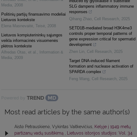
induced by glyoxalase II substrate
Media
,
2008
SLG dampens inflammatory immune
responses
Politinių partijų finansavimo modeliai
Qihang Zhao
,
Cell Research
,
2025
Lietuvos kontekste
Elena Masnevaitė
,
Teisė
,
2008
SETD1B-mediated broad H3K4me3
controls proper temporal patterns of
Lietuvos kompiuterininkų sąjungos
gene expression critical for spermatid
veikla informacinės visuomenės
development
plėtros kontekste
Zhen Lin
,
Cell Research
,
2025
Alfredas Otas, et al.
,
Information &
Media
,
2009
Target DNA-induced filament
formation and nuclease activation of
SPARDA complex
Feng Wang
,
Cell Research
,
2025
Powered by
Most read articles by the same author(s)
Aistė Petrauskienė, Vykintas Vaitkevičius,
Kelyje į 1949 metų
partizanų vadų susitikimą
,
Lietuvos istorijos studijos: Vol. 34