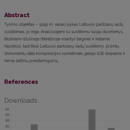
Abstract
Tyrimo objektas – 1949 m. vasarį įvykęs Lietuvos partizanų vadų
susitikimas, jo eiga. Analizuojami su susitikimu susiję duomenys,
tikslinami istorinėje literatūroje esantys teiginiai ir keliama
hipotezė, kad tiksli Lietuvos partizanų vadų susitikimo, priimtų
dokumentų data konspiracijos sumetimais galėjo būti slepiama ir
lemia šaltinių prieštaringumą.
References
Downloads