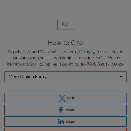
PDF
How to Cite
Čepulytė, A. and Vaitkevičius, V. (2013) “Iš 1949 metų Lietuvos
partizanų vadų susitikimo istorijos: laikas ir vieta ”,
Lietuvos
istorijos studijos
, 32, pp. 99–124. doi:
10.15388/LIS.2013.0.5023
.
More Citation Formats
post
share
share