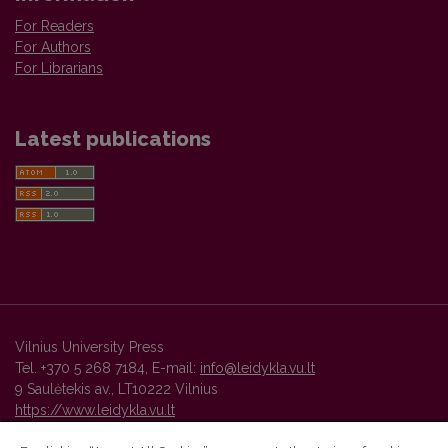
For Readers
For Authors
For Librarians
Latest publications
Vilnius University Press
Tel. +370 5 268 7184, E-mail:
info@leidykla.vu.lt
9 Saulėtekis av., LT10222 Vilnius
https://www.leidykla.vu.lt