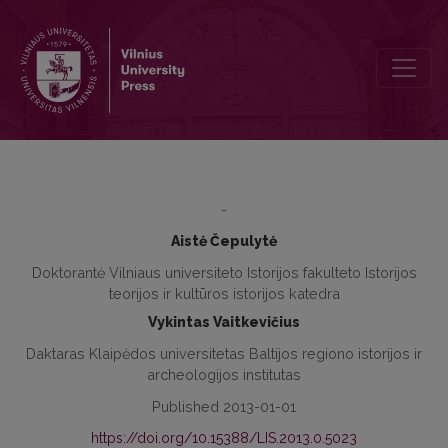
Iš 1949 metų Lietuvos partizanų vadų susitikimo istorijos: laikas ir vie
-
Aistė Čepulytė
Doktorantė Vilniaus universiteto Istorijos fakulteto Istorijos
teorijos ir kultūros istorijos katedra
Vykintas Vaitkevičius
Daktaras Klaipėdos universitetas Baltijos regiono istorijos ir
archeologijos institutas
Published 2013-01-01
https://doi.org/10.15388/LIS.2013.0.5023