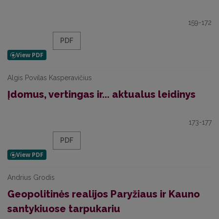
159-172
PDF
Algis Povilas Kasperavičius
Įdomus, vertingas ir... aktualus leidinys
173-177
PDF
Andrius Grodis
Geopolitinės realijos Paryžiaus ir Kauno
santykiuose tarpukariu