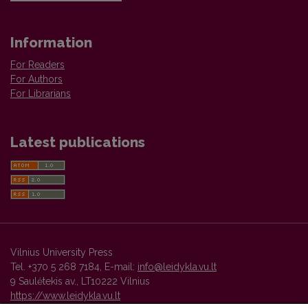
Information
For Readers
For Authors
For Librarians
Latest publications
Vilnius University Press
Tel. +370 5 268 7184, E-mail:
info@leidykla.vu.lt
9 Saulėtekis av., LT10222 Vilnius
https://www.leidykla.vu.lt