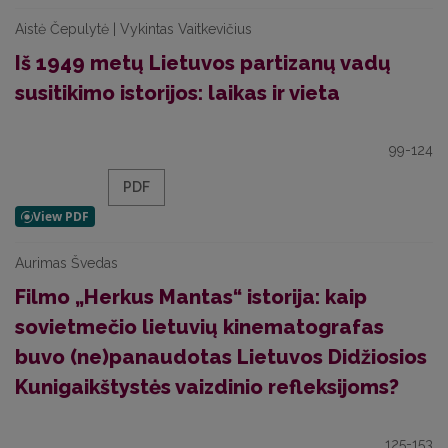
Aistė Čepulytė | Vykintas Vaitkevičius
Iš 1949 metų Lietuvos partizanų vadų
susitikimo istorijos: laikas ir vieta
99-124
PDF
Aurimas Švedas
Filmo „Herkus Mantas“ istorija: kaip
sovietmečio lietuvių kinematografas
buvo (ne)panaudotas Lietuvos Didžiosios
Kunigaikštystės vaizdinio refleksijoms?
125-153