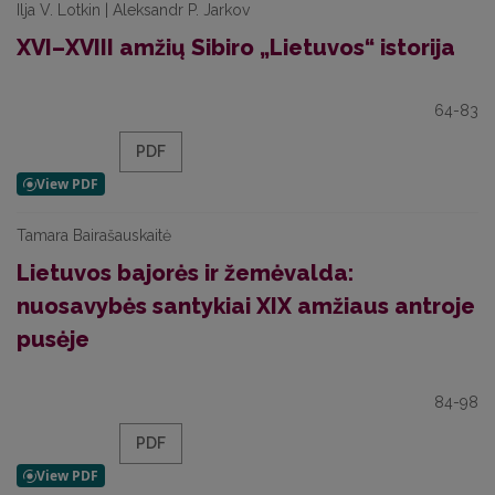
Ilja V. Lotkin | Aleksandr P. Jarkov
XVI–XVIII amžių Sibiro „Lietuvos“ istorija
64-83
PDF
Tamara Bairašauskaitė
Lietuvos bajorės ir žemėvalda:
nuosavybės santykiai XIX amžiaus antroje
pusėje
84-98
PDF